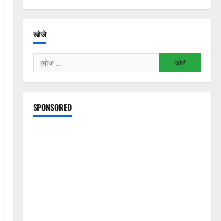
खोजे
निम्न
को
खोजें:
SPONSORED