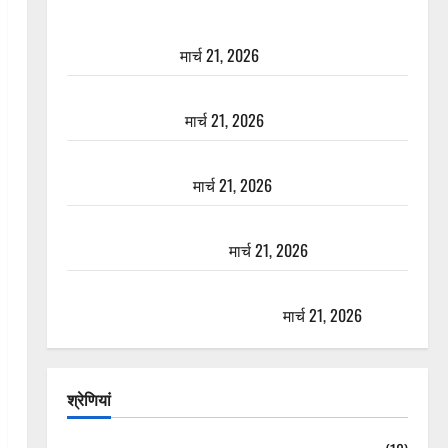
दून में रफ्तार का कहर! 120 Km/h थार ने स्कूटी सवारों को
कुचला, एक की मौत
मार्च 21, 2026
ऋषिकेश में बड़ा प्रॉपर्टी फ्रॉड! 100 रुपये के स्टांप पेपर पर
NRI की जमीन हड़पी
मार्च 21, 2026
मसूरी रोड हादसा: खाई में गिरी थार, एक युवक की मौत—
SDRF ने दो को बचाया
मार्च 21, 2026
रामझूला पुल की मरम्मत शुरू! 11 करोड़ की योजना, चारधाम
यात्रा से पहले होगा काम पूरा
मार्च 21, 2026
AIIMS ऋषिकेश के नाम पर नौकरी का झांसा! फर्जी भर्ती
विज्ञापन से युवाओं को ठगने की कोशिश
मार्च 21, 2026
श्रेणियां