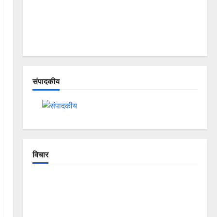
संपादकीय
विचार
The Crumbling Mountains of Uttarakhand:
Continuous Disasters in Dehradun, Chamoli, and
Joshimath — Why Is This Destruction Repeating?