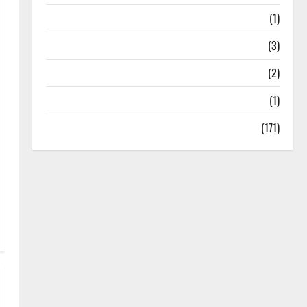
Treks & Adventures
(1)
Treks & Adventures
(3)
Waterfalls & Nature
(2)
Waterfalls & Nature
(1)
Weather Update
(171)