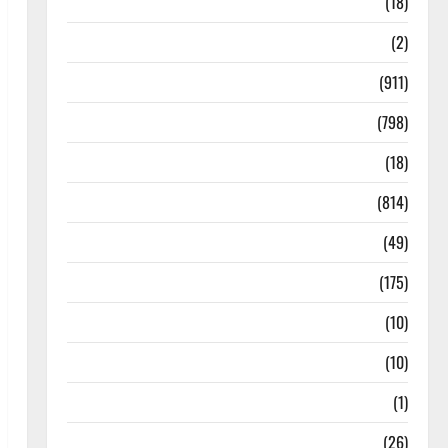
Astrology
(18)
Bizarre
(2)
Civic Issues & Development
(911)
Crime & Accident
(798)
Culture & Lifestyle
(18)
Current Affairs
(814)
Education & Exam Updates
(49)
Festivals & Events
(175)
Festivals & Events
(10)
Food & Local Cuisine
(10)
Food & Local Cuisine
(1)
Health & Wellness
(26)