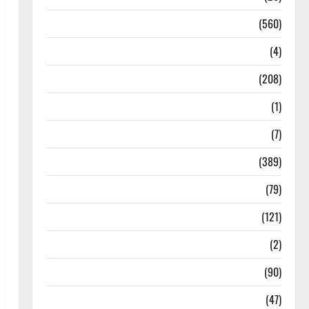
Local News
(560)
Naukri
(4)
News
(208)
Opinion / Editorial
(1)
Opinion & Editorial
(7)
Politics
(389)
Sarkari Naukri
(79)
Spirituality
(121)
Temples
(2)
Temples
(90)
Travel
(47)