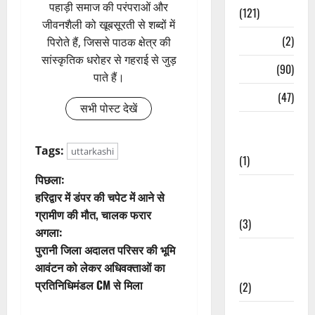
पहाड़ी समाज की परंपराओं और
(121)
जीवनशैली को खूबसूरती से शब्दों में
Temples
(2)
पिरोते हैं, जिससे पाठक क्षेत्र की
सांस्कृतिक धरोहर से गहराई से जुड़
Temples
(90)
पाते हैं।
Travel
(47)
सभी पोस्ट देखें
Treks &
Adventures
Tags:
uttarkashi
(1)
पो
पिछला:
Treks &
हरिद्वार में डंपर की चपेट में आने से
Adventures
स्ट
ग्रामीण की मौत, चालक फरार
(3)
अगला:
ने
पुरानी जिला अदालत परिसर की भूमि
Waterfalls &
वि
आवंटन को लेकर अधिवक्ताओं का
Nature
प्रतिनिधिमंडल CM से मिला
(2)
गे
Waterfalls &