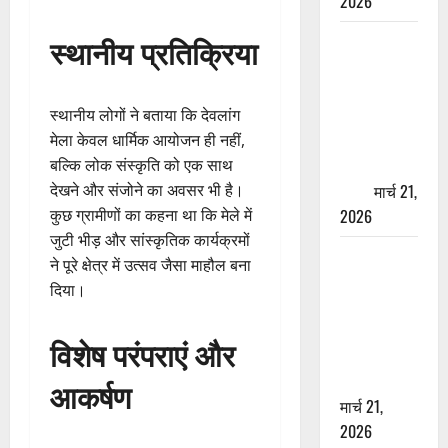
2026
ऋषिकेश में
स्थानीय प्रतिक्रिया
बड़ा प्रॉपर्टी
फ्रॉड! 100
रुपये के स्टांप
स्थानीय लोगों ने बताया कि देवलांग
पेपर पर NRI
मेला केवल धार्मिक आयोजन ही नहीं,
की जमीन
बल्कि लोक संस्कृति को एक साथ
हड़पी
मार्च 21,
देखने और संजोने का अवसर भी है।
2026
कुछ ग्रामीणों का कहना था कि मेले में
जुटी भीड़ और सांस्कृतिक कार्यक्रमों
मसूरी रोड
ने पूरे क्षेत्र में उत्सव जैसा माहौल बना
हादसा: खाई में
दिया।
गिरी थार, एक
युवक की मौत
विशेष परंपराएं और
—SDRF ने
दो को बचाया
आकर्षण
मार्च 21,
2026