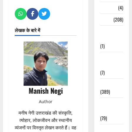
Naukri
(4)
News
(208)
लेखक के बारे में
Opinion /
Editorial
(1)
Opinion &
Editorial
(7)
Politics
Manish Negi
(389)
Author
Sarkari
Naukri
मनीष नेगी उत्तराखंड की संस्कृति,
(79)
त्योहार, लोकजीवन और स्थानीय
व्यंजनों पर विस्तृत लेखन करते हैं। वह
Spirituality