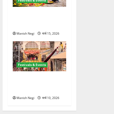
Festivals & Events
उत्तराखंड में शुरू हुआ फूलदेई पर्व,
बच्चों ने घर-घर बिखेरे फूल और
गाए पारंपरिक गीत
Manish Negi
मार्च 15, 2026
Festivals & Events
श्री झंडे जी मेले में निकली भव्य
नगर परिक्रमा, हजारों श्रद्धालुओं
ने लिया भाग
Manish Negi
मार्च 10, 2026