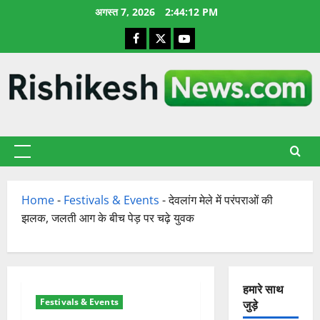
छोड़कर
अगस्त 7, 2026
2:44:13 PM
सामग्री
Facebook
X
YouTube
पर
जाएँ
प्राथमिक
सूची
Home
-
Festivals & Events
-
देवलांग मेले में परंपराओं की
झलक, जलती आग के बीच पेड़ पर चढ़े युवक
हमारे साथ
Festivals & Events
जुड़े