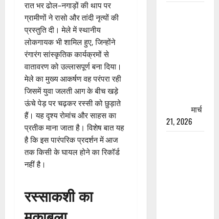
रात भर ढोल–नगाड़ों की थाप पर
रामझूला पुल
ग्रामीणों ने रासो और तांदी नृत्यों की
की मरम्मत
प्रस्तुति दी। मेले में स्थानीय
शुरू! 11
लोकगायक भी शामिल हुए, जिन्होंने
करोड़ की
रंगारंग सांस्कृतिक कार्यक्रमों से
योजना,
वातावरण को उल्लासपूर्ण बना दिया।
चारधाम
मेले का मुख्य आकर्षण वह परंपरा रही
यात्रा से
जिसमें युवा जलती आग के बीच खड़े
पहले होगा
ऊंचे पेड़ पर चढ़कर रस्सी को छुड़ाते
काम पूरा
मार्च
हैं। यह दृश्य रोमांच और साहस का
21, 2026
प्रतीक माना जाता है। विशेष बात यह
है कि इस पारंपरिक प्रदर्शन में आज
AIIMS
तक किसी के घायल होने का रिकॉर्ड
ऋषिकेश के
नहीं है।
नाम पर
नौकरी का
झांसा! फर्जी
रस्साकशी का
भर्ती विज्ञापन
मुकाबला
से युवाओं को