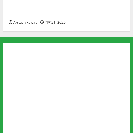
रामझूला पुल की मरम्मत शुरू! 11 करोड़ की योजना, चारधाम
यात्रा से पहले होगा काम पूरा
Ankush Rawat
मार्च 21, 2026
TRENDING TOPICS
Rishikesh Land Protest
Ankita Bhandari Murder Case
Wildlife Conflict
Leopard Attack
Bear Attack
Elephant Attack
Articles
Sukhwant Singh Suicide Case
Save Auli