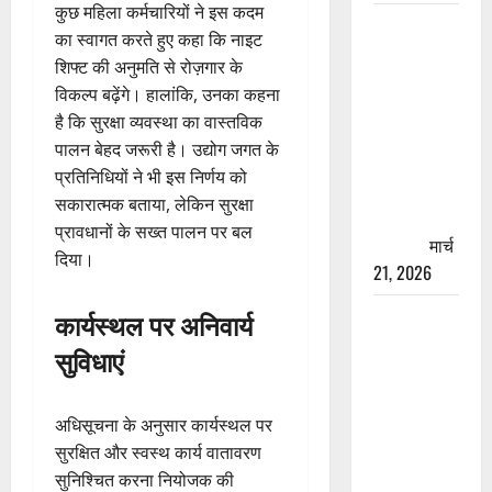
कुछ महिला कर्मचारियों ने इस कदम
रामझूला पुल
का स्वागत करते हुए कहा कि नाइट
की मरम्मत
शिफ्ट की अनुमति से रोज़गार के
शुरू! 11
विकल्प बढ़ेंगे। हालांकि, उनका कहना
करोड़ की
है कि सुरक्षा व्यवस्था का वास्तविक
योजना,
पालन बेहद जरूरी है। उद्योग जगत के
चारधाम
प्रतिनिधियों ने भी इस निर्णय को
यात्रा से
सकारात्मक बताया, लेकिन सुरक्षा
पहले होगा
प्रावधानों के सख्त पालन पर बल
काम पूरा
मार्च
दिया।
21, 2026
AIIMS
कार्यस्थल पर अनिवार्य
ऋषिकेश के
सुविधाएं
नाम पर
नौकरी का
अधिसूचना के अनुसार कार्यस्थल पर
झांसा! फर्जी
सुरक्षित और स्वस्थ कार्य वातावरण
भर्ती विज्ञापन
सुनिश्चित करना नियोजक की
से युवाओं को