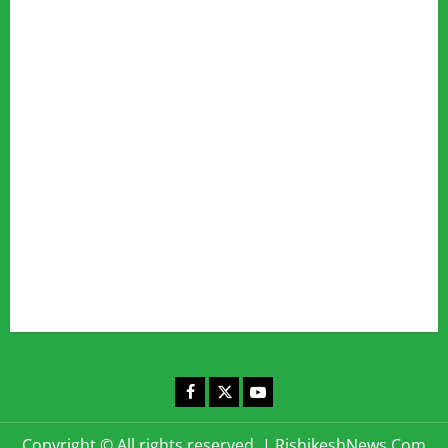
Advertise
Our Team
Fact Checking Policy
Disclaimer
Editorial Policy
Privacy Policy
Cookies Policy
Corrections & Complaints Policy
Corrections & Grievance Redressal Policy
Terms & Condition
Advertising & Sponsored Content Policy
Contact Us
Facebook
X
YouTube
Copyright © All rights reserved.
|
RishikeshNews.Com