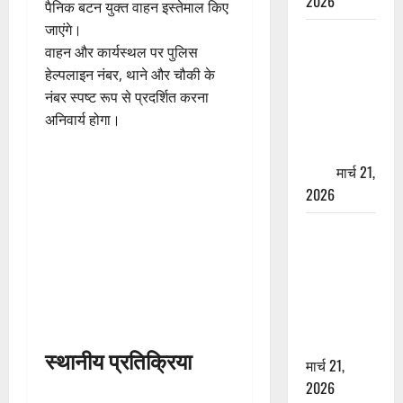
2026
पैनिक बटन युक्त वाहन इस्तेमाल किए
जाएंगे।
ऋषिकेश में
वाहन और कार्यस्थल पर पुलिस
बड़ा प्रॉपर्टी
हेल्पलाइन नंबर, थाने और चौकी के
फ्रॉड! 100
नंबर स्पष्ट रूप से प्रदर्शित करना
रुपये के स्टांप
अनिवार्य होगा।
पेपर पर NRI
की जमीन
हड़पी
मार्च 21,
2026
मसूरी रोड
हादसा: खाई में
गिरी थार, एक
युवक की मौत
—SDRF ने
दो को बचाया
स्थानीय प्रतिक्रिया
मार्च 21,
2026