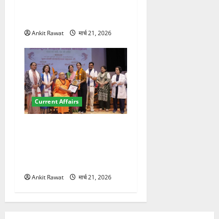
कॉन्फ्रेंस की शुरुआत, 7 देशों के
200+ प्रतिनिधि शामिल
Ankit Rawat
मार्च 21, 2026
Current Affairs
“पहाड़ की नारी, देश की शक्ति”
कार्यक्रम में गूंजी महिला
सशक्तीकरण की आवाज, 12
महिलाओं को मिला सम्मान
Ankit Rawat
मार्च 21, 2026