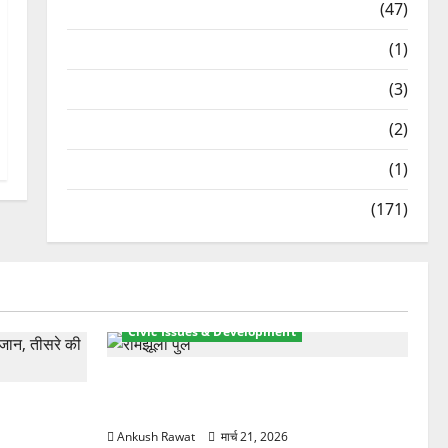
Travel
(47)
Treks & Adventures
(1)
Treks & Adventures
(3)
Waterfalls & Nature
(2)
Waterfalls & Nature
(1)
Weather Update
(171)
Civic Issues & Development
रामझूला पुल की मरम्मत शुरू! 11 करोड़ की
ार, एक युवक
योजना, चारधाम यात्रा से पहले होगा काम पूरा
Ankush Rawat
मार्च 21, 2026