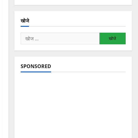
खोजे
निम्न
को
खोजें:
SPONSORED