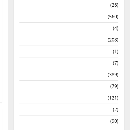
Health & Wellness
(26)
Local News
(560)
Naukri
(4)
News
(208)
Opinion / Editorial
(1)
Opinion & Editorial
(7)
Politics
(389)
Sarkari Naukri
(79)
Spirituality
(121)
Temples
(2)
Temples
(90)