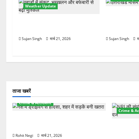
Weather Update
न
मौसम ने ली अच
चमोली में मौसम का कहर! बदरीनाथ बर्फ से
तेज हवाओं से 1
ढका, हाईवे बंद—भूस्खलन से बढ़ी मुश्किलें
लौटी ठंड
Sujan Singh
मार्च 21, 2026
Sujan Singh
म
ताजा खबरें
Crime & Accident
Crime & Ac
दून में रफ्तार का कहर! 120 Km/h थार ने
स्कूटी सवारों को कुचला, एक की मौत
ऋषिकेश में बड
स्टांप पेपर 
Rohit Negi
मार्च 21, 2026