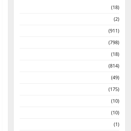
Astrology
(18)
Bizarre
(2)
Civic Issues & Development
(911)
Crime & Accident
(798)
Culture & Lifestyle
(18)
Current Affairs
(814)
Education & Exam Updates
(49)
Festivals & Events
(175)
Festivals & Events
(10)
Food & Local Cuisine
(10)
Food & Local Cuisine
(1)