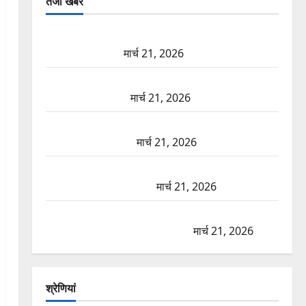
तजा खबरें
दून में रफ्तार का कहर! 120 Km/h थार ने स्कूटी सवारों को
कुचला, एक की मौत
मार्च 21, 2026
ऋषिकेश में बड़ा प्रॉपर्टी फ्रॉड! 100 रुपये के स्टांप पेपर पर
NRI की जमीन हड़पी
मार्च 21, 2026
मसूरी रोड हादसा: खाई में गिरी थार, एक युवक की मौत—
SDRF ने दो को बचाया
मार्च 21, 2026
रामझूला पुल की मरम्मत शुरू! 11 करोड़ की योजना, चारधाम
यात्रा से पहले होगा काम पूरा
मार्च 21, 2026
AIIMS ऋषिकेश के नाम पर नौकरी का झांसा! फर्जी भर्ती
विज्ञापन से युवाओं को ठगने की कोशिश
मार्च 21, 2026
श्रेणियां