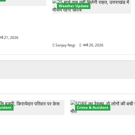
Weather Update
ानक करवट! बारिश और
0°C गिरा तापमान, फिर
उत्तराखंड में मौसम का कहर! बदरीनाथ में
2 फीट बर्फ, 60Km/h तूफान का अलर्ट
जारी
ार्च 21, 2026
Sanjay Negi
मार्च 20, 2026
cident
Crime & Accident
़ा प्रॉपर्टी फ्रॉड! 100 रुपये के
मसूरी रोड हादसा: खाई में गिरी थ
पर NRI की जमीन हड़पी
की मौत—SDRF ने दो को बचाया