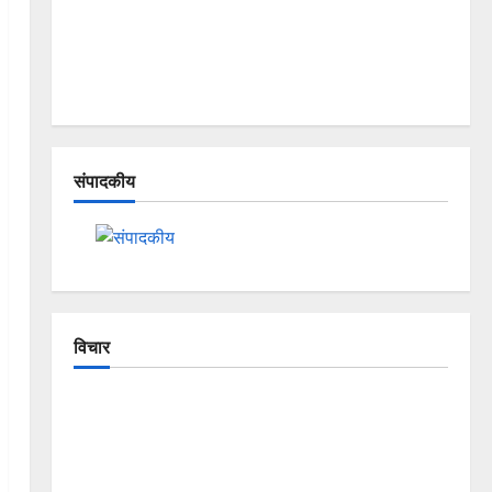
संपादकीय
विचार
The Crumbling Mountains of
Uttarakhand: Continuous Disasters in
Dehradun, Chamoli, and Joshimath —
Why Is This Destruction Repeating?