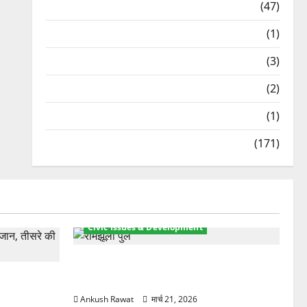
Travel
(47)
Treks & Adventures
(1)
Treks & Adventures
(3)
Waterfalls & Nature
(2)
Waterfalls & Nature
(1)
Weather Update
(171)
Civic Issues & Development
रामझूला पुल की मरम्मत शुरू! 11 करोड़ की
ार, एक युवक
योजना, चारधाम यात्रा से पहले होगा काम पूरा
Ankush Rawat
मार्च 21, 2026