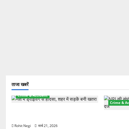
ताजा खबरें
Crime & Accident
Crime & Ac
दून में रफ्तार का कहर! 120 Km/h थार ने
स्कूटी सवारों को कुचला, एक की मौत
ऋषिकेश में बड
स्टांप पेपर 
Rohit Negi
मार्च 21, 2026