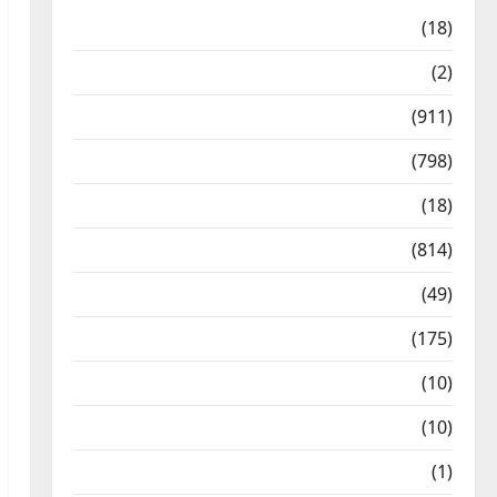
Astrology
(18)
Bizarre
(2)
Civic Issues & Development
(911)
Crime & Accident
(798)
Culture & Lifestyle
(18)
Current Affairs
(814)
Education & Exam Updates
(49)
Festivals & Events
(175)
Festivals & Events
(10)
Food & Local Cuisine
(10)
Food & Local Cuisine
(1)