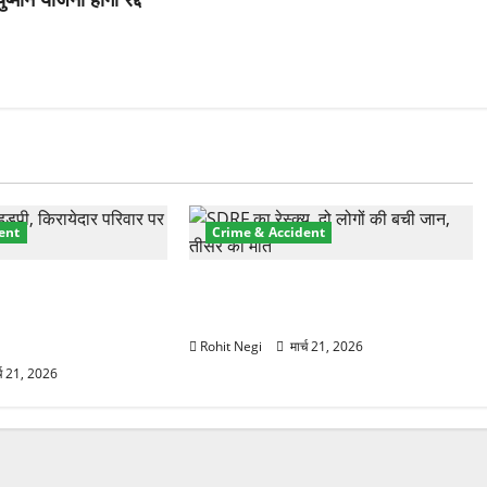
ent
Crime & Accident
प्रॉपर्टी फ्रॉड! 100
मसूरी रोड हादसा: खाई में गिरी थार, एक
 पेपर पर NRI की जमीन
युवक की मौत—SDRF ने दो को बचाया
Rohit Negi
मार्च 21, 2026
्च 21, 2026