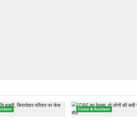
cident
Crime & Accident
़ा प्रॉपर्टी फ्रॉड! 100 रुपये के
मसूरी रोड हादसा: खाई में गिरी थ
पर NRI की जमीन हड़पी
की मौत—SDRF ने दो को बचाया