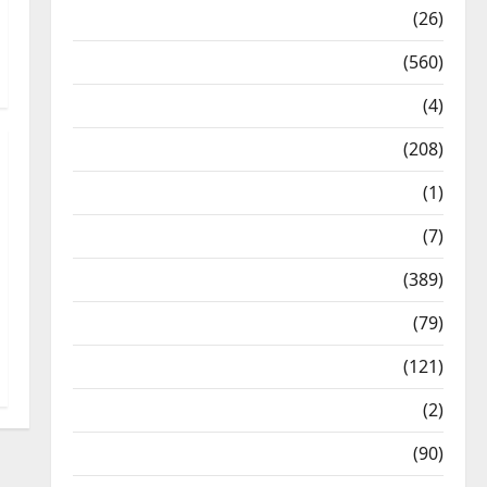
Health & Wellness
(26)
Local News
(560)
Naukri
(4)
News
(208)
Opinion / Editorial
(1)
Opinion & Editorial
(7)
Politics
(389)
Sarkari Naukri
(79)
Spirituality
(121)
Temples
(2)
Temples
(90)