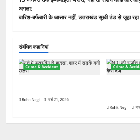
स्ट
अगला:
ने
बारिश-बर्फबारी के आसार नहीं, उत्तराखंड सूखी ठंड से जूझ रहा
वि
गे
संबंधित कहानियां
श
Crime & Accident
Crime & Accid
न
दून में रफ्तार का कहर! 120 Km/h थार
ऋषिकेश में बड़ा 
ने स्कूटी सवारों को कुचला, एक की मौत
रुपये के स्टांप
हड़पी
Rohit Negi
मार्च 21, 2026
Rohit Negi
मार