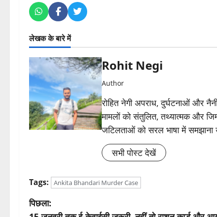
लेखक के बारे में
Rohit Negi
Author
रोहित नेगी अपराध, दुर्घटनाओं और नैनीत
मामलों को संतुलित, तथ्यात्मक और जिम्
जटिलताओं को सरल भाषा में समझाना
सभी पोस्ट देखें
Tags:
Ankita Bhandari Murder Case
पो
पिछला:
15 जनवरी तक ई-केवाईसी जरूरी, नहीं तो राशन कार्ड और आयुष्