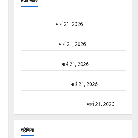
तजा खबरें
दून में रफ्तार का कहर! 120 Km/h थार ने स्कूटी सवारों को
कुचला, एक की मौत
मार्च 21, 2026
ऋषिकेश में बड़ा प्रॉपर्टी फ्रॉड! 100 रुपये के स्टांप पेपर पर
NRI की जमीन हड़पी
मार्च 21, 2026
मसूरी रोड हादसा: खाई में गिरी थार, एक युवक की मौत—
SDRF ने दो को बचाया
मार्च 21, 2026
रामझूला पुल की मरम्मत शुरू! 11 करोड़ की योजना, चारधाम
यात्रा से पहले होगा काम पूरा
मार्च 21, 2026
AIIMS ऋषिकेश के नाम पर नौकरी का झांसा! फर्जी भर्ती
विज्ञापन से युवाओं को ठगने की कोशिश
मार्च 21, 2026
श्रेणियां