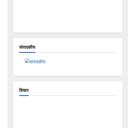
संपादकीय
विचार
The Crumbling Mountains of
Uttarakhand: Continuous Disasters in
Dehradun, Chamoli, and Joshimath —
Why Is This Destruction Repeating?