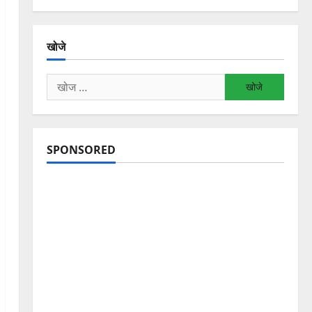
खोजे
निम्न
को
खोजें:
SPONSORED