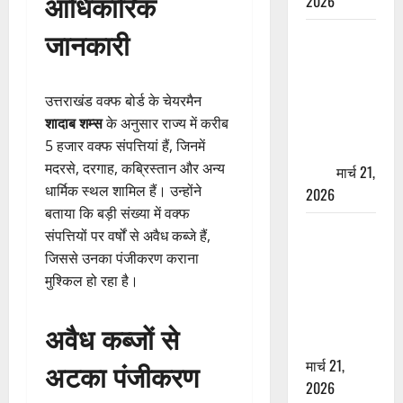
आधिकारिक
2026
जानकारी
ऋषिकेश में
बड़ा प्रॉपर्टी
फ्रॉड! 100
उत्तराखंड वक्फ बोर्ड के चेयरमैन
रुपये के स्टांप
शादाब शम्स
के अनुसार राज्य में करीब
पेपर पर NRI
5 हजार वक्फ संपत्तियां हैं, जिनमें
की जमीन
मदरसे, दरगाह, कब्रिस्तान और अन्य
हड़पी
मार्च 21,
धार्मिक स्थल शामिल हैं। उन्होंने
2026
बताया कि बड़ी संख्या में वक्फ
मसूरी रोड
संपत्तियों पर वर्षों से अवैध कब्जे हैं,
हादसा: खाई में
जिससे उनका पंजीकरण कराना
गिरी थार, एक
मुश्किल हो रहा है।
युवक की मौत
—SDRF ने
अवैध कब्जों से
दो को बचाया
मार्च 21,
अटका पंजीकरण
2026