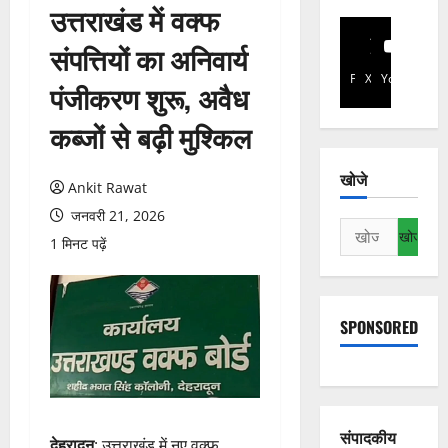
उत्तराखंड में वक्फ
संपत्तियों का अनिवार्य
Facebook
X
YouTube
पंजीकरण शुरू, अवैध
कब्जों से बढ़ी मुश्किल
खोजे
Ankit Rawat
जनवरी 21, 2026
निम्न
1 मिनट पढ़ें
को
खोजें:
SPONSORED
संपादकीय
देहरादून
: उत्तराखंड में नए वक्फ