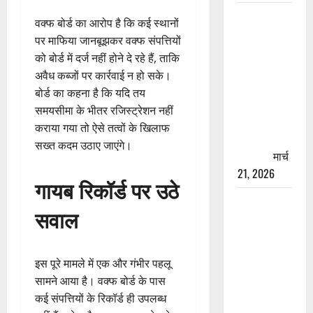
रामझूला पुल
वक्फ बोर्ड का आरोप है कि कई स्थानों
की मरम्मत
पर माफिया जानबूझकर वक्फ संपत्तियों
शुरू! 11
को बोर्ड में दर्ज नहीं होने दे रहे हैं, ताकि
करोड़ की
अवैध कब्जों पर कार्रवाई न हो सके।
योजना,
बोर्ड का कहना है कि यदि तय
चारधाम
समयसीमा के भीतर रजिस्ट्रेशन नहीं
यात्रा से
कराया गया तो ऐसे तत्वों के खिलाफ
पहले होगा
सख्त कदम उठाए जाएंगे।
काम पूरा
मार्च
21, 2026
गायब रिकॉर्ड पर उठे
AIIMS
सवाल
ऋषिकेश के
नाम पर
नौकरी का
इस पूरे मामले में एक और गंभीर पहलू
झांसा! फर्जी
सामने आया है। वक्फ बोर्ड के पास
भर्ती विज्ञापन
कई संपत्तियों के रिकॉर्ड ही उपलब्ध
से युवाओं को