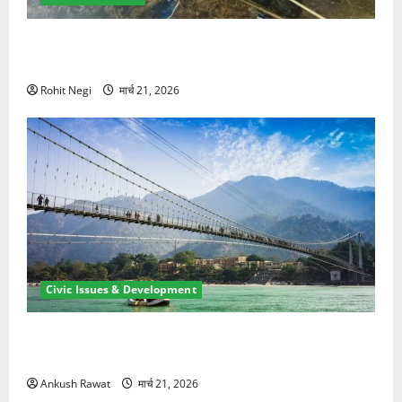
मसूरी रोड हादसा: खाई में गिरी थार, एक युवक की मौत—SDRF
ने दो को बचाया
Rohit Negi
मार्च 21, 2026
Civic Issues & Development
रामझूला पुल की मरम्मत शुरू! 11 करोड़ की योजना, चारधाम
यात्रा से पहले होगा काम पूरा
Ankush Rawat
मार्च 21, 2026