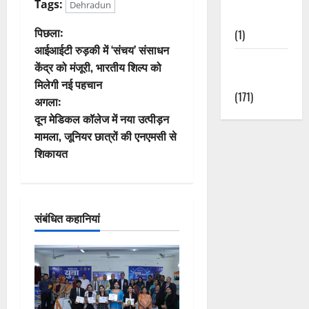
Tags:
Dehradun
Nature
पो
पिछला:
(1)
आईआईटी रुड़की में ‘संचय’ संसाधन
स्ट
Weather
केंद्र को मंजूरी, भारतीय शिल्प को
Update
मिलेगी नई पहचान
ने
(171)
अगला:
वि
दून मेडिकल कॉलेज में नया उत्पीड़न
मामला, जूनियर छात्रों की एनएमसी से
गे
शिकायत
श
न
संबंधित कहानियां