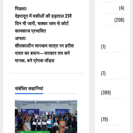
पो
Naukri
(4)
पिछला:
देहरादून में वकीलों की हड़ताल 21वें
News
(208)
स्ट
दिन भी जारी, चक्का जाम से कोर्ट
कामकाज प्रभावित
Opinion /
ने
अगला:
Editorial
वि
शीतकालीन चारधाम यात्रा पर हरीश
(1)
रावत का बयान—सरकार तय करे
गे
Opinion &
मानक, बने प्रेरक मॉडल
Editorial
श
(7)
न
Politics
संबंधित कहानियां
(389)
Sarkari
Naukri
(79)
Spirituality