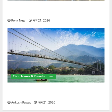
मसूरी रोड हादसा: खाई में गिरी थार, एक युवक की मौत—SDRF
ने दो को बचाया
Rohit Negi
मार्च 21, 2026
Civic Issues & Development
रामझूला पुल की मरम्मत शुरू! 11 करोड़ की योजना, चारधाम
यात्रा से पहले होगा काम पूरा
Ankush Rawat
मार्च 21, 2026