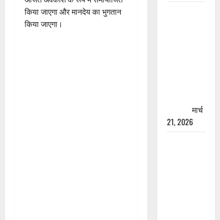
रामझूला पुल
किया जाएगा और मानदेय का भुगतान
की मरम्मत
किया जाएगा।
शुरू! 11
करोड़ की
योजना,
चारधाम
यात्रा से
पहले होगा
काम पूरा
मार्च
21, 2026
AIIMS
ऋषिकेश के
नाम पर
नौकरी का
झांसा! फर्जी
भर्ती विज्ञापन
से युवाओं को