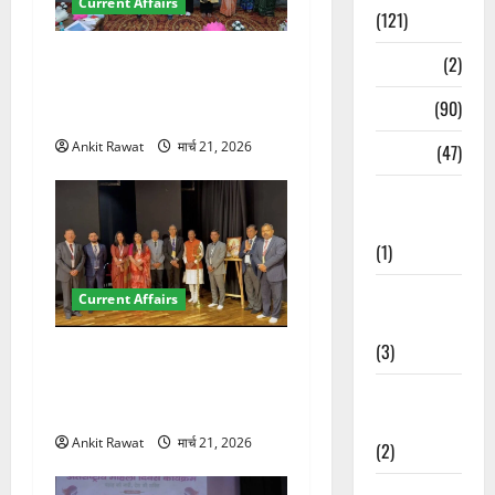
Current Affairs
(121)
देहरादून में युवा संसद 2026:
Temples
(2)
छात्रों ने लोकतंत्र और संविधान
Temples
(90)
पर रखे दमदार विचार
Ankit Rawat
मार्च 21, 2026
Travel
(47)
Treks &
Adventures
(1)
Treks &
Current Affairs
Adventures
(3)
देहरादून में इंटरनेशनल मैरीटाइम
कॉन्फ्रेंस की शुरुआत, 7 देशों के
Waterfalls &
200+ प्रतिनिधि शामिल
Nature
Ankit Rawat
मार्च 21, 2026
(2)
Waterfalls &