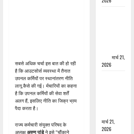
2026
ऋषिकेश में
बड़ा प्रॉपर्टी
फ्रॉड! 100
रुपये के स्टांप
पेपर पर NRI
की जमीन
हड़पी
मार्च 21,
सबसे अधिक चर्चा इस बात की हो रही
2026
है कि आउटसोर्स व्यवस्था में तैनात
मसूरी रोड
उपनल कर्मियों पर स्थानांतरण नीति
हादसा: खाई में
लागू कैसे की गई। र्मचारियों का कहना
गिरी थार, एक
है कि उपनल कर्मियों की सेवा शर्तें
युवक की मौत
अलग हैं, इसलिए नीति का जिक्र भ्रम
—SDRF ने
पैदा करता है।
दो को बचाया
मार्च 21,
राज्य कर्मचारी संयुक्त परिषद के
2026
अध्यक्ष
अरुण पांडे
ने इसे “चौंकाने