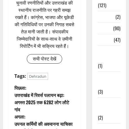
चुनावी रणनीतियों और उत्तराखंड की
(121)
स्थानीय राजनीति पर गहरी समझ
Temples
(2)
रखते हैं। कांग्रेस, भाजपा और यूकेडी
की गतिविधियों पर उनकी निगाह सबसे
Temples
(90)
तेज़ मानी जाती है। संपादकीय
जिम्मेदारियों के साथ-साथ वे ज़मीनी
Travel
(47)
रिपोर्टिंग में भी सक्रिय रहते हैं।
Treks &
Adventures
सभी पोस्ट देखें
(1)
Tags:
Treks &
Dehradun
Adventures
पो
पिछला:
(3)
उत्तराखंड में रिवर्स पलायन बढ़ा:
स्ट
अगस्त 2025 तक 6282 लोग लौटे
Waterfalls &
गांव
Nature
ने
अगला:
(2)
वि
उपनल कर्मियों की अवमानना याचिका
Waterfalls &