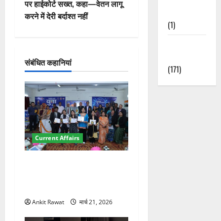
पर हाईकोर्ट सख्त, कहा—वेतन लागू
गे
Nature
करने में देरी बर्दाश्त नहीं
(1)
श
Weather
न
Update
संबंधित कहानियां
(171)
Current Affairs
देहरादून में युवा संसद 2026:
छात्रों ने लोकतंत्र और संविधान
पर रखे दमदार विचार
Ankit Rawat
मार्च 21, 2026