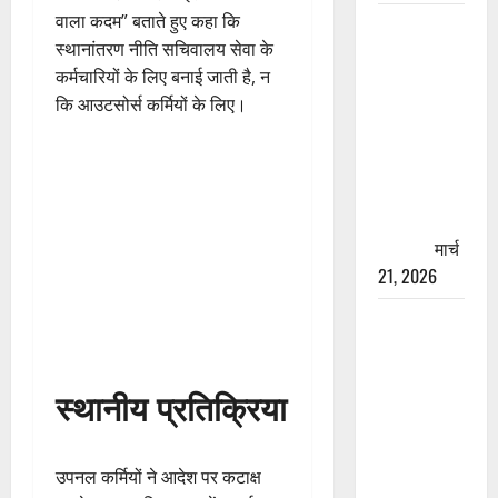
वाला कदम” बताते हुए कहा कि
रामझूला पुल
स्थानांतरण नीति सचिवालय सेवा के
की मरम्मत
कर्मचारियों के लिए बनाई जाती है, न
शुरू! 11
कि आउटसोर्स कर्मियों के लिए।
करोड़ की
योजना,
चारधाम
यात्रा से
पहले होगा
काम पूरा
मार्च
21, 2026
AIIMS
ऋषिकेश के
नाम पर
स्थानीय प्रतिक्रिया
नौकरी का
झांसा! फर्जी
भर्ती विज्ञापन
उपनल कर्मियों ने आदेश पर कटाक्ष
से युवाओं को