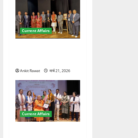
Current Affairs
देहरादून में इंटरनेशनल मैरीटाइम
कॉन्फ्रेंस की शुरुआत, 7 देशों के
200+ प्रतिनिधि शामिल
Ankit Rawat
मार्च 21, 2026
Current Affairs
“पहाड़ की नारी, देश की शक्ति”
कार्यक्रम में गूंजी महिला