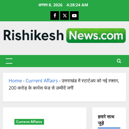
छोड़कर
अगस्त 8, 2026
4:28:25 AM
सामग्री
Facebook
X
YouTube
पर
जाएँ
प्राथमिक
सूची
Home
-
Current Affairs
-
उत्तराखंड में स्टार्टअप को नई रफ्तार,
200 करोड़ के कार्पस फंड से उम्मीदें जगीं
हमारे साथ
Current Affairs
जुड़े