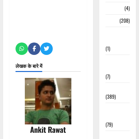
Naukri
(4)
News
(208)
Opinion /
Editorial
(1)
Opinion &
लेखक के बारे में
Editorial
(7)
Politics
(389)
Sarkari
Naukri
(79)
Ankit Rawat
Spirituality