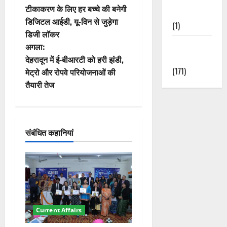
टीकाकरण के लिए हर बच्चे की बनेगी
Nature
स्ट
डिजिटल आईडी, यू-विन से जुड़ेगा
(1)
डिजी लॉकर
ने
Weather
अगला:
Update
वि
देहरादून में ई-बीआरटी को हरी झंडी,
(171)
मेट्रो और रोपवे परियोजनाओं की
गे
तैयारी तेज
श
न
संबंधित कहानियां
Current Affairs