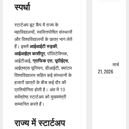
स्पर्धा
रामझूला पुल
की मरम्मत
शुरू! 11
स्टार्टअप बूट कैंप में राज्य के
करोड़ की
महाविद्यालयों, स्ववित्तपोषित संस्थानों
योजना,
और विश्वविद्यालयों के छात्र भाग लेते
चारधाम
हैं। इसमें
आईआईटी रुड़की
,
यात्रा से
आईआईएम काशीपुर
, पॉलिटेक्निक,
पहले होगा
आईटीआई,
ग्राफिक एरा
,
यूपीईएस
,
काम पूरा
मार्च
आईएमएस यूनियन, डीआईटी, क्वांटम
21, 2026
विश्वविद्यालय सहित कई संस्थानों के
हजारों छात्रों के बीच कई दौर की
AIIMS
प्रतियोगिता होती है। अंत में 10
ऋषिकेश के
सर्वश्रेष्ठ स्टार्टअप को मुख्यमंत्री
नाम पर
सम्मानित करते हैं।
नौकरी का
झांसा! फर्जी
भर्ती विज्ञापन
राज्य में स्टार्टअप
से युवाओं को