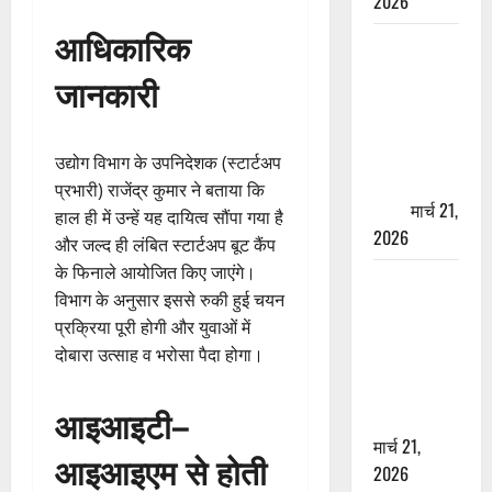
2026
आधिकारिक
ऋषिकेश में
बड़ा प्रॉपर्टी
जानकारी
फ्रॉड! 100
रुपये के स्टांप
पेपर पर NRI
उद्योग विभाग के उपनिदेशक (स्टार्टअप
की जमीन
प्रभारी) राजेंद्र कुमार ने बताया कि
हड़पी
मार्च 21,
हाल ही में उन्हें यह दायित्व सौंपा गया है
2026
और जल्द ही लंबित स्टार्टअप बूट कैंप
के फिनाले आयोजित किए जाएंगे।
मसूरी रोड
विभाग के अनुसार इससे रुकी हुई चयन
हादसा: खाई में
प्रक्रिया पूरी होगी और युवाओं में
गिरी थार, एक
दोबारा उत्साह व भरोसा पैदा होगा।
युवक की मौत
—SDRF ने
आइआइटी–
दो को बचाया
मार्च 21,
आइआइएम से होती
2026