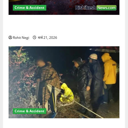
Crime & Accident
ऋषिकेश में बड़ा प्रॉपर्टी फ्रॉड! 100 रुपये के स्टांप पेपर पर
NRI की जमीन हड़पी
Rohit Negi
मार्च 21, 2026
Crime & Accident
मसूरी रोड हादसा: खाई में गिरी थार, एक युवक की मौत—SDRF