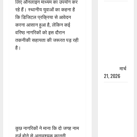
लिए ऑनलाइन माध्यम का उपयोग कर
रामझूला पुल
रहे हैं। स्थानीय युवाओं का कहना है
की मरम्मत
कि डिजिटल प्रक्रिया से आवेदन
शुरू! 11
करना आसान हुआ है, लेकिन कई
करोड़ की
वरिष्ठ नागरिकों को इस दौरान
योजना,
तकनीकी सहायता की जरूरत पड़ रही
चारधाम
है।
यात्रा से
पहले होगा
काम पूरा
मार्च
21, 2026
AIIMS
ऋषिकेश के
नाम पर
नौकरी का
झांसा! फर्जी
भर्ती विज्ञापन
कुछ नागरिकों ने माना कि दो जगह नाम
से युवाओं को
दर्ज होने से अनावश्यक कानूनी