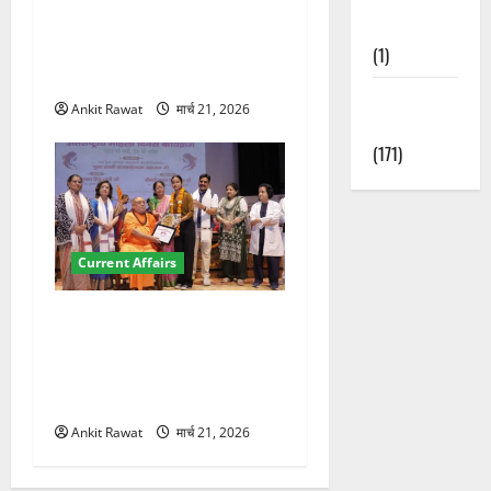
देहरादून में इंटरनेशनल मैरीटाइम
Nature
कॉन्फ्रेंस की शुरुआत, 7 देशों के
(1)
200+ प्रतिनिधि शामिल
Weather
Ankit Rawat
मार्च 21, 2026
Update
(171)
Current Affairs
“पहाड़ की नारी, देश की शक्ति”
कार्यक्रम में गूंजी महिला
सशक्तीकरण की आवाज, 12
महिलाओं को मिला सम्मान
Ankit Rawat
मार्च 21, 2026