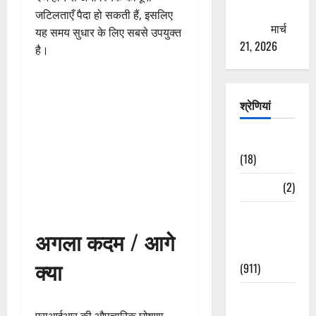
ठगने की
जटिलताएँ पैदा हो सकती हैं, इसलिए
कोशिश
मार्च
यह समय सुधार के लिए सबसे उपयुक्त
21, 2026
है।
श्रेणियां
Astrology
(18)
Bizarre
(2)
Civic Issues
&
अगला कदम / आगे
Development
क्या
(911)
Crime &
Accident
एसआईआर की औपचारिक घोषणा