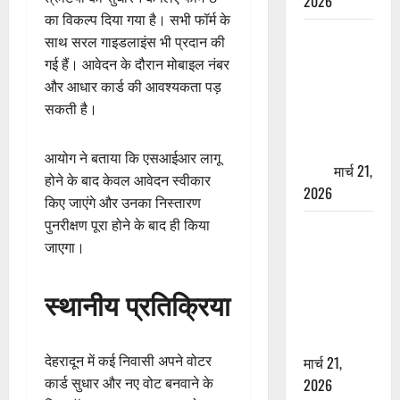
2026
का विकल्प दिया गया है। सभी फॉर्म के
ऋषिकेश में
साथ सरल गाइडलाइंस भी प्रदान की
बड़ा प्रॉपर्टी
गई हैं। आवेदन के दौरान मोबाइल नंबर
फ्रॉड! 100
और आधार कार्ड की आवश्यकता पड़
रुपये के स्टांप
सकती है।
पेपर पर NRI
की जमीन
आयोग ने बताया कि एसआईआर लागू
हड़पी
मार्च 21,
होने के बाद केवल आवेदन स्वीकार
2026
किए जाएंगे और उनका निस्तारण
पुनरीक्षण पूरा होने के बाद ही किया
मसूरी रोड
जाएगा।
हादसा: खाई में
गिरी थार, एक
स्थानीय प्रतिक्रिया
युवक की मौत
—SDRF ने
दो को बचाया
देहरादून में कई निवासी अपने वोटर
मार्च 21,
कार्ड सुधार और नए वोट बनवाने के
2026