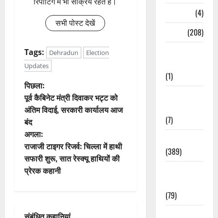
रिपोर्टिंग में भी सक्रिय रहते हैं।
Naukri
(4)
सभी पोस्ट देखें
News
(208)
Opinion /
Tags:
Dehradun
Election
Editorial
Updates
(1)
पो
पिछला:
Opinion &
पूर्व कैबिनेट मंत्री दिवाकर भट्ट को
स्ट
Editorial
अंतिम विदाई, सरकारी कार्यालय आज
(7)
बंद
ने
अगला:
Politics
वि
राजाजी टाइगर रिजर्व: चिल्ला में हाथी
(389)
सफारी शुरू, सात रेस्क्यू हाथियों की
गे
प्रेरक कहानी
Sarkari
Naukri
श
(79)
न
Spirituality
संबंधित कहानियां