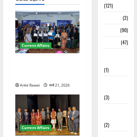
(121)
Temples
(2)
Temples
(90)
Travel
(47)
Current Affairs
Treks &
देहरादून में युवा संसद 2026:
Adventures
छात्रों ने लोकतंत्र और संविधान
(1)
पर रखे दमदार विचार
Treks &
Ankit Rawat
मार्च 21, 2026
Adventures
(3)
Waterfalls &
Nature
(2)
Current Affairs
Waterfalls &