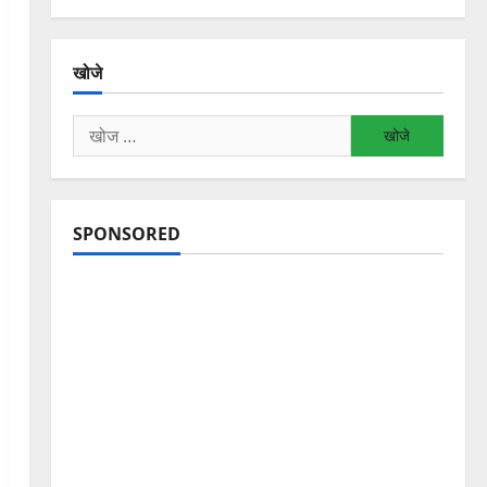
खोजे
निम्न
को
खोजें:
SPONSORED