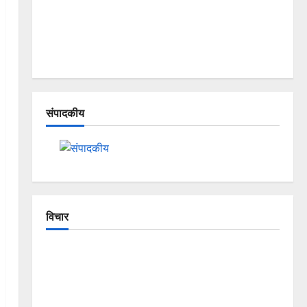
संपादकीय
विचार
The Crumbling Mountains of
Uttarakhand: Continuous Disasters in
Dehradun, Chamoli, and Joshimath —
Why Is This Destruction Repeating?