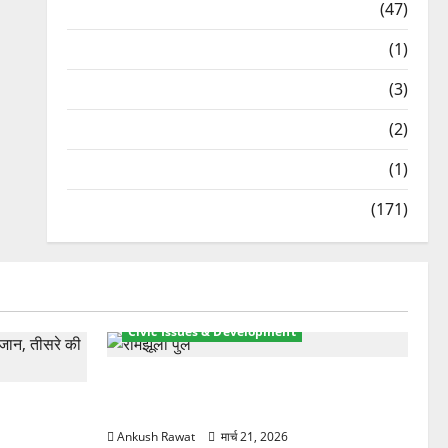
Travel
(47)
Treks & Adventures
(1)
Treks & Adventures
(3)
Waterfalls & Nature
(2)
Waterfalls & Nature
(1)
Weather Update
(171)
Civic Issues & Development
रामझूला पुल की मरम्मत शुरू! 11 करोड़ की
ार, एक युवक
योजना, चारधाम यात्रा से पहले होगा काम पूरा
Ankush Rawat
मार्च 21, 2026