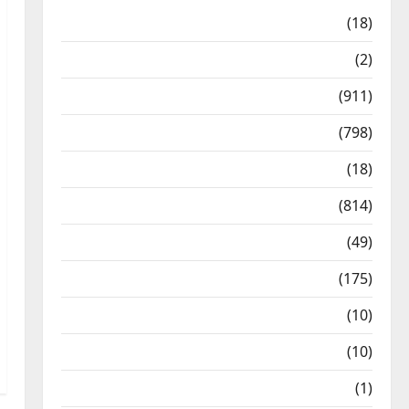
Astrology
(18)
Bizarre
(2)
Civic Issues & Development
(911)
Crime & Accident
(798)
Culture & Lifestyle
(18)
Current Affairs
(814)
Education & Exam Updates
(49)
Festivals & Events
(175)
Festivals & Events
(10)
Food & Local Cuisine
(10)
Food & Local Cuisine
(1)