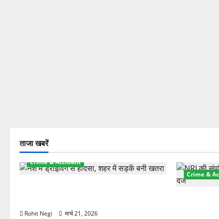
ताजा खबरें
Crime & Accident
Crime & Ac
दून में रफ्तार का कहर! 120 Km/h थार ने
स्कूटी सवारों को कुचला, एक की मौत
ऋषिकेश में बड
स्टांप पेपर 
Rohit Negi
मार्च 21, 2026