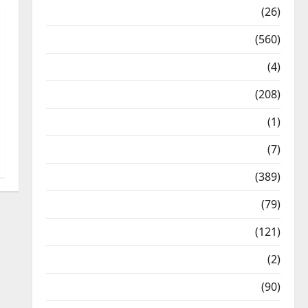
Health & Wellness
(26)
Local News
(560)
Naukri
(4)
News
(208)
Opinion / Editorial
(1)
Opinion & Editorial
(7)
Politics
(389)
Sarkari Naukri
(79)
Spirituality
(121)
Temples
(2)
Temples
(90)