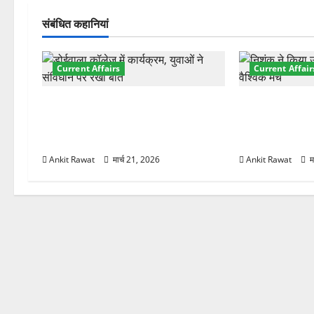
गे
संबंधित कहानियां
श
Current Affairs
Current Affair
न
देहरादून में युवा संसद 2026: छात्रों ने
देहरादून में इंटर
लोकतंत्र और संविधान पर रखे दमदार
की शुरुआत, 7 दे
विचार
शामिल
Ankit Rawat
मार्च 21, 2026
Ankit Rawat
म