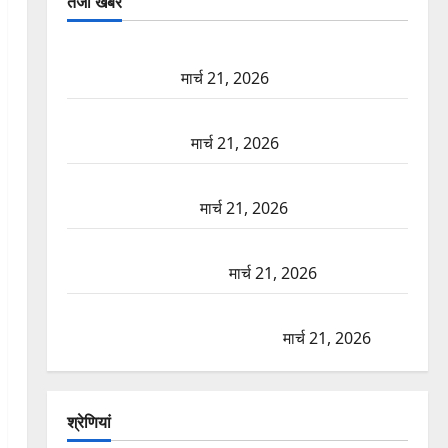
तजा खबरें
दून में रफ्तार का कहर! 120 Km/h थार ने स्कूटी सवारों को
कुचला, एक की मौत
मार्च 21, 2026
ऋषिकेश में बड़ा प्रॉपर्टी फ्रॉड! 100 रुपये के स्टांप पेपर पर
NRI की जमीन हड़पी
मार्च 21, 2026
मसूरी रोड हादसा: खाई में गिरी थार, एक युवक की मौत—
SDRF ने दो को बचाया
मार्च 21, 2026
रामझूला पुल की मरम्मत शुरू! 11 करोड़ की योजना, चारधाम
यात्रा से पहले होगा काम पूरा
मार्च 21, 2026
AIIMS ऋषिकेश के नाम पर नौकरी का झांसा! फर्जी भर्ती
विज्ञापन से युवाओं को ठगने की कोशिश
मार्च 21, 2026
श्रेणियां