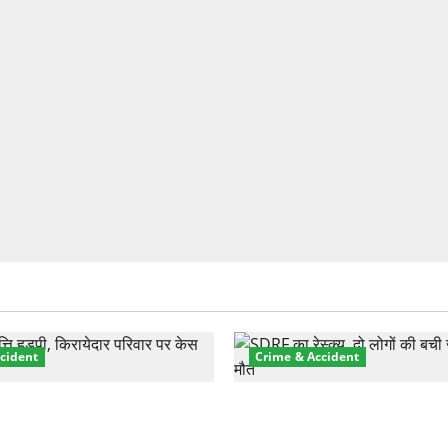
cident
Crime & Accident
़ा प्रॉपर्टी फ्रॉड! 100 रुपये के
मसूरी रोड हादसा: खाई में गिरी थ
पर NRI की जमीन हड़पी
की मौत—SDRF ने दो को बचाया