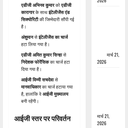
2026
एडीजी अभिनव कुमार
को
एडीजी
ऋषिकेश में
कारागार
के साथ
इंटेलीजेंस एंड
बड़ा प्रॉपर्टी
सिक्योरिटी
की जिम्मेदारी सौंपी गई
फ्रॉड! 100
है।
रुपये के स्टांप
अंशुमान
से
इंटेलीजेंस का चार्ज
पेपर पर NRI
हटा लिया गया है।
की जमीन
हड़पी
मार्च 21,
एडीजी अमित कुमार सिन्हा
से
2026
निदेशक फोरेंसिक
का चार्ज हटा
दिया गया है।
मसूरी रोड
आईजी विम्मी सचदेवा
से
हादसा: खाई में
मानवाधिकार
का चार्ज हटाया गया
गिरी थार, एक
है, हालांकि वे
आईजी मुख्यालय
युवक की मौत
बनी रहेंगी।
—SDRF ने
दो को बचाया
मार्च 21,
आईजी स्तर पर परिवर्तन
2026