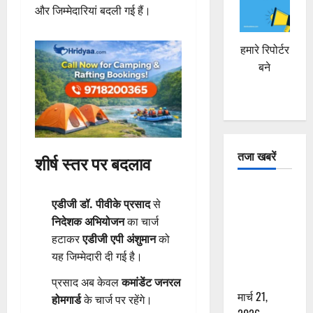
और जिम्मेदारियां बदली गई हैं।
हमारे रिपोर्टर
बने
तजा खबरें
शीर्ष स्तर पर बदलाव
दून में रफ्तार
एडीजी डॉ. पीवीके प्रसाद
से
का कहर! 120
निदेशक अभियोजन
का चार्ज
Km/h थार ने
हटाकर
एडीजी एपी अंशुमान
को
स्कूटी सवारों
यह जिम्मेदारी दी गई है।
को कुचला,
एक की मौत
प्रसाद अब केवल
कमांडेंट जनरल
मार्च 21,
होमगार्ड
के चार्ज पर रहेंगे।