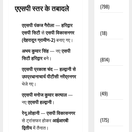
एएसपी स्तर के तबादले
(798)
Culture &
Lifestyle
एएसपी पंकज गैरोला
—
हरिद्वार
(18)
एसपी सिटी
से
एसपी विकासनगर
(देहरादून ग्रामीण-2)
बनाए गए।
Current
अभय कुमार सिंह
— नए
एसपी
Affairs
सिटी हरिद्वार
बने।
(814)
एएसपी प्रकाश चंद
—
हल्द्वानी से
Education &
उपप्रधानाचार्य पीटीसी नरेंद्रनगर
Exam
भेजे गए।
Updates
(49)
एएसपी मनोज कुमार कत्याल
—
नए
एएसपी हल्द्वानी
।
Festivals &
Events
रेनू लोहानी
—
एसपी विकासनगर
(175)
से ट्रांसफर होकर
आईआरबी
द्वितीय
में तैनात।
Festivals &