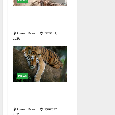
चकराता के गमरी गांव में तीन
मंजिला देवदार का मकान आग में
खाक, 25 लाख का नुकसान
Ankush Rawat
जनवरी 31,
2026
News
कॉर्बेट में सर्दियों की तैयारी, ढेला
रेस्क्यू सेंटर में बाघ-लेपर्ड की
विशेष देखभाल
Ankush Rawat
दिसम्बर 22,
2025