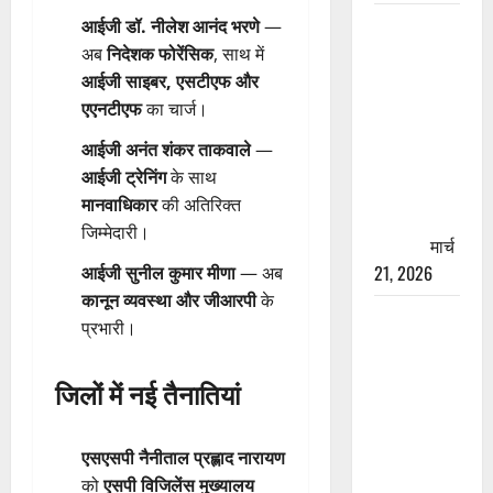
रामझूला पुल
आईजी डॉ. नीलेश आनंद भरणे
—
की मरम्मत
अब
निदेशक फोरेंसिक
, साथ में
शुरू! 11
आईजी साइबर, एसटीएफ और
करोड़ की
एएनटीएफ
का चार्ज।
योजना,
आईजी अनंत शंकर ताकवाले
—
चारधाम
आईजी ट्रेनिंग
के साथ
यात्रा से
मानवाधिकार
की अतिरिक्त
पहले होगा
जिम्मेदारी।
काम पूरा
मार्च
21, 2026
आईजी सुनील कुमार मीणा
— अब
कानून व्यवस्था और जीआरपी
के
AIIMS
प्रभारी।
ऋषिकेश के
नाम पर
जिलों में नई तैनातियां
नौकरी का
झांसा! फर्जी
भर्ती विज्ञापन
एसएसपी नैनीताल प्रह्लाद नारायण
से युवाओं को
को
एसपी विजिलेंस मुख्यालय