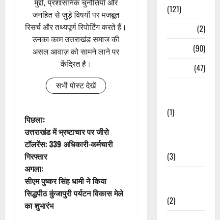
मुद्दों, प्रशासनिक चुनौतियों और
(121)
जनहित से जुड़े विषयों पर मजबूत
रिसर्च और तथ्यपूर्ण रिपोर्टिंग करते हैं।
Temples
(2)
उनका काम उत्तराखंड समाज की
Temples
(90)
असल आवाज़ को सामने लाने पर
केंद्रित है।
Travel
(47)
सभी पोस्ट देखें
Treks &
Adventures
(1)
पो
पिछला:
Treks &
उत्तराखंड में भ्रष्टाचार पर जीरो
स्ट
Adventures
टॉलरेंस: 339 अधिकारी-कर्मचारी
(3)
गिरफ्तार
ने
अगला:
Waterfalls &
वि
सीएम पुष्कर सिंह धामी ने किया
Nature
सिद्धपीठ कुंजापुरी पर्यटन विकास मेले
(2)
गे
का शुभारंभ
Waterfalls &