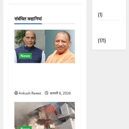
श
Nature
न
(1)
संबंधित कहानियां
Weather
Update
(171)
News
रक्षा मंत्री राजनाथ सिंह और
सीएम योगी आज पहुंचेंगे, हरिद्वार
कार्यक्रम में होंगे शामिल
Ankush Rawat
फ़रवरी 6, 2026
News