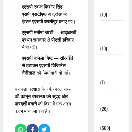
Events
एएसपी स्वप्न किशोर सिंह
—
(10)
एसपी एसटीएफ
से ट्रांसफर
होकर
एएसपी काशीपुर
बनाए गए।
Food &
एएसपी मनीषा जोशी
—
आईआरबी
Local
प्रथम रामनगर
से
पीएसी हरिद्वार
Cuisine
भेजी गईं।
(10)
एएसपी कमला बिष्ट
—
सीआईडी
Food &
से हटाकर एएसपी विजिलेंस
Local
नैनीताल
की जिम्मेदारी दी गई।
Cuisine
(1)
यह बड़ा प्रशासनिक फेरबदल राज्य
Health &
की
कानून-व्यवस्था को सुदृढ़ और
Wellness
पारदर्शी बनाने
की दिशा में एक अहम
(26)
कदम माना जा रहा है।
Local News
(560)