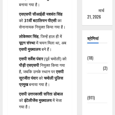
ठगने की
बनाया गया है।
कोशिश
मार्च
एसएसपी सीआईडी यशवंत सिंह
21, 2026
को
31वीं बटालियन पीएसी
का
सेनानायक नियुक्त किया गया है।
लोकेश्वर सिंह
, जिन्हें हाल ही में
श्रेणियां
यूएन संस्था
में चयन मिला था, अब
एसपी मुख्यालय
बने हैं।
Astrology
(18)
एसपी सर्वेश पंवार
(पूर्व चमोली) को
पौड़ी एसएसपी
नियुक्त किया गया
Bizarre
(2)
है, जबकि उनके स्थान पर
एसपी
Civic Issues
सुरजीत पंवार
को
चमोली पुलिस
&
प्रमुख
बनाया गया है।
Development
एसपी उत्तरकाशी सरिता डोबाल
(911)
को
इंटेलीजेंस मुख्यालय
में भेजा
गया है।
Crime &
Accident