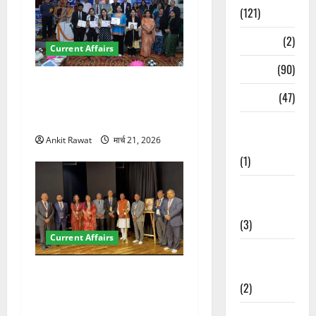
(121)
Temples
(2)
Current Affairs
Temples
(90)
देहरादून में युवा संसद 2026:
Travel
(47)
छात्रों ने लोकतंत्र और संविधान
पर रखे दमदार विचार
Treks &
Ankit Rawat
मार्च 21, 2026
Adventures
(1)
Treks &
Adventures
(3)
Current Affairs
Waterfalls &
Nature
देहरादून में इंटरनेशनल मैरीटाइम
(2)
कॉन्फ्रेंस की शुरुआत, 7 देशों के
200+ प्रतिनिधि शामिल
Waterfalls &