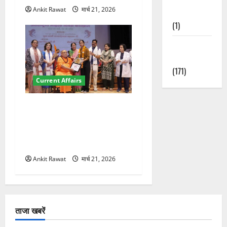
Ankit Rawat
मार्च 21, 2026
Nature
(1)
Weather
Update
(171)
Current Affairs
“पहाड़ की नारी, देश की शक्ति”
कार्यक्रम में गूंजी महिला
सशक्तीकरण की आवाज, 12
महिलाओं को मिला सम्मान
Ankit Rawat
मार्च 21, 2026
ताजा खबरें