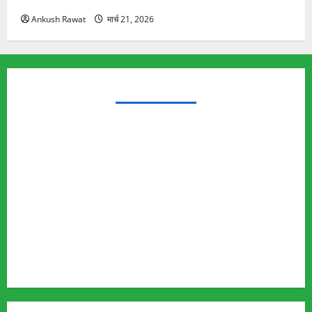
Ankush Rawat
मार्च 21, 2026
TRENDING TOPICS
Rishikesh Land Protest
Ankita Bhandari Murder Case
Wildlife Conflict
Leopard Attack
Bear Attack
Elephant Attack
Articles
Sukhwant Singh Suicide Case
Save Auli