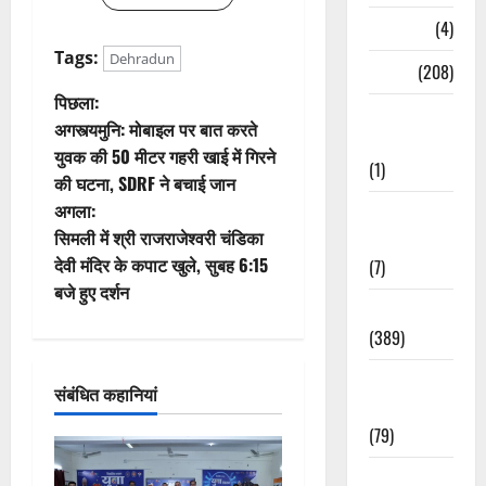
Naukri
(4)
Tags:
Dehradun
News
(208)
पो
पिछला:
Opinion /
अगस्त्यमुनि: मोबाइल पर बात करते
Editorial
स्ट
युवक की 50 मीटर गहरी खाई में गिरने
(1)
की घटना, SDRF ने बचाई जान
ने
अगला:
Opinion &
वि
सिमली में श्री राजराजेश्वरी चंडिका
Editorial
देवी मंदिर के कपाट खुले, सुबह 6:15
(7)
गे
बजे हुए दर्शन
Politics
श
(389)
न
Sarkari
संबंधित कहानियां
Naukri
(79)
Spirituality