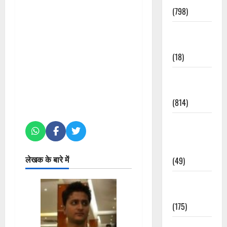
(798)
Culture &
Lifestyle
(18)
Current
Affairs
(814)
Education &
Exam
Updates
लेखक के बारे में
(49)
Festivals &
Events
(175)
Festivals &