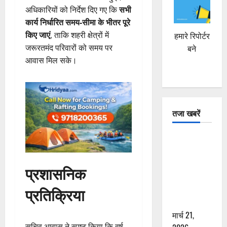
अधिकारियों को निर्देश दिए गए कि
सभी
कार्य निर्धारित समय-सीमा के भीतर पूरे
किए जाएं
, ताकि शहरी क्षेत्रों में
हमारे रिपोर्टर
जरूरतमंद परिवारों को समय पर
बने
आवास मिल सके।
तजा खबरें
दून में रफ्तार
का कहर! 120
Km/h थार ने
प्रशासनिक
स्कूटी सवारों
प्रतिक्रिया
को कुचला,
एक की मौत
मार्च 21,
सचिव आवास ने स्पष्ट किया कि वर्ष