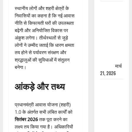
रामझूला पुल
स्थानीय लोगों और शहरी क्षेत्रों के
की मरम्मत
निवासियों का कहना है कि नई आवास
शुरू! 11
नीति से किफायती घरों की उपलब्धता
करोड़ की
बढ़ेगी और अनियोजित विकास पर
योजना,
अंकुश लगेगा। तीर्थस्थलों से जुड़े
चारधाम
लोगों ने उम्मीद जताई कि धारण क्षमता
यात्रा से
तय होने से पर्यावरण संरक्षण और
पहले होगा
श्रद्धालुओं की सुविधाओं में संतुलन
काम पूरा
मार्च
बनेगा।
21, 2026
आंकड़े और तथ्य
AIIMS
ऋषिकेश के
नाम पर
प्रधानमंत्री आवास योजना (शहरी)
नौकरी का
1.0 के अंतर्गत सभी लंबित कार्यों को
झांसा! फर्जी
सितंबर 2026
तक पूरा करने का
भर्ती विज्ञापन
लक्ष्य तय किया गया है। अधिकारियों
से युवाओं को