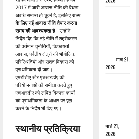
2026
2017 में जारी आवास नीति की वैधता
ऋषिकेश में
अवधि समाप्त हो चुकी है, इसलिए
राज्य
बड़ा प्रॉपर्टी
के लिए नई आवास नीति तैयार करना
फ्रॉड! 100
समय की आवश्यकता है
। उन्होंने
रुपये के स्टांप
निर्देश दिए कि नई नीति में शहरीकरण
पेपर पर NRI
की वर्तमान चुनौतियों, किफायती
की जमीन
आवास, पर्वतीय क्षेत्रों की भौगोलिक
हड़पी
मार्च 21,
परिस्थितियों और सतत विकास को
2026
प्राथमिकता दी जाए।
एमडीडीए और एचआरडीए की
मसूरी रोड
परियोजनाओं की समीक्षा करते हुए
हादसा: खाई में
एचआरडीए को लंबित विकास कार्यों
गिरी थार, एक
को प्राथमिकता के आधार पर पूरा
युवक की मौत
करने के निर्देश भी दिए गए।
—SDRF ने
दो को बचाया
स्थानीय प्रतिक्रिया
मार्च 21,
2026