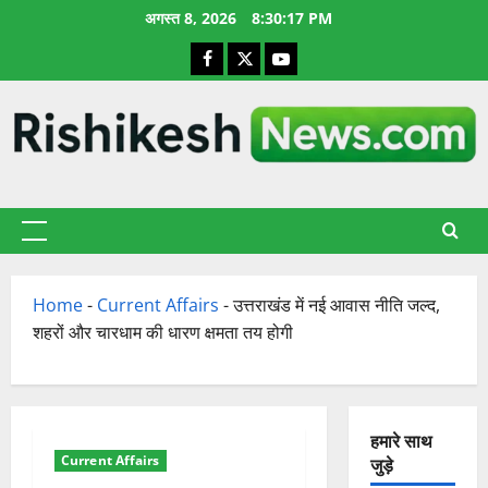
छोड़कर
अगस्त 8, 2026
8:30:18 PM
सामग्री
Facebook
X
YouTube
पर
जाएँ
प्राथमिक
सूची
Home
-
Current Affairs
-
उत्तराखंड में नई आवास नीति जल्द,
शहरों और चारधाम की धारण क्षमता तय होगी
हमारे साथ
Current Affairs
जुड़े