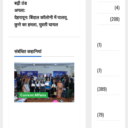
बढ़ी ठंड
ने
Naukri
(4)
अगला:
वि
देहरादून: बिंदाल कॉलोनी में पालतू
News
(208)
कुत्ते का हमला, युवती घायल
गे
Opinion /
Editorial
श
(1)
संबंधित कहानियां
न
Opinion &
Editorial
(7)
Politics
(389)
Current Affairs
Sarkari
Naukri
देहरादून में युवा संसद 2026:
(79)
छात्रों ने लोकतंत्र और संविधान
पर रखे दमदार विचार
Spirituality