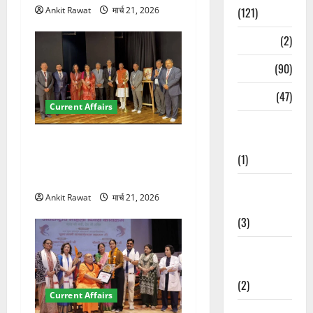
Ankit Rawat
मार्च 21, 2026
(121)
Temples
(2)
Temples
(90)
Travel
(47)
Current Affairs
Treks &
Adventures
देहरादून में इंटरनेशनल मैरीटाइम
(1)
कॉन्फ्रेंस की शुरुआत, 7 देशों के
200+ प्रतिनिधि शामिल
Treks &
Ankit Rawat
मार्च 21, 2026
Adventures
(3)
Waterfalls &
Nature
(2)
Current Affairs
Waterfalls &