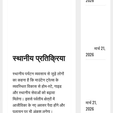
2026
ऋषिकेश में
बड़ा प्रॉपर्टी
फ्रॉड! 100
रुपये के स्टांप
पेपर पर NRI
की जमीन
हड़पी
मार्च 21,
2026
स्थानीय प्रतिक्रिया
मसूरी रोड
हादसा: खाई में
स्थानीय पर्यटन व्यवसाय से जुड़े लोगों
गिरी थार, एक
का कहना है कि माउंटेन ट्रेल्स के
युवक की मौत
व्यवस्थित विकास से होम-स्टे, गाइड
—SDRF ने
और स्थानीय सेवाओं को बढ़ावा
दो को बचाया
मिलेगा। इससे पर्वतीय क्षेत्रों में
मार्च 21,
आजीविका के नए अवसर पैदा होंगे और
2026
पलायन पर भी अंकुश लगेगा।