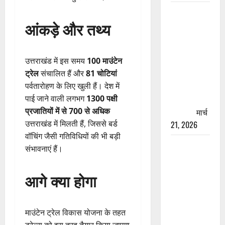
रामझूला पुल
आंकड़े और तथ्य
की मरम्मत
शुरू! 11
करोड़ की
उत्तराखंड में इस समय
100 माउंटेन
योजना,
ट्रेल
संचालित हैं और
81 चोटियां
चारधाम
पर्वतारोहण के लिए खुली हैं। देश में
यात्रा से
पाई जाने वाली लगभग
1300 पक्षी
पहले होगा
प्रजातियों में से 700 से अधिक
काम पूरा
मार्च
उत्तराखंड में मिलती हैं, जिससे बर्ड
21, 2026
वॉचिंग जैसी गतिविधियों की भी बड़ी
AIIMS
संभावनाएं हैं।
ऋषिकेश के
नाम पर
आगे क्या होगा
नौकरी का
झांसा! फर्जी
भर्ती विज्ञापन
माउंटेन ट्रेल विकास योजना के तहत
से युवाओं को
ट्रेल्स को इस तरह तैयार किया जाएगा