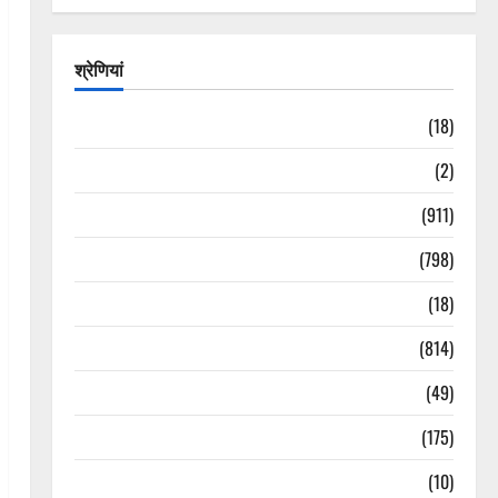
श्रेणियां
Astrology
(18)
Bizarre
(2)
Civic Issues & Development
(911)
Crime & Accident
(798)
Culture & Lifestyle
(18)
Current Affairs
(814)
Education & Exam Updates
(49)
Festivals & Events
(175)
Festivals & Events
(10)