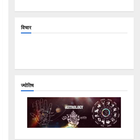
विचार
The Crumbling Mountains of Uttarakhand:
Continuous Disasters in Dehradun, Chamoli, and
Joshimath — Why Is This Destruction Repeating?
ज्योतिष