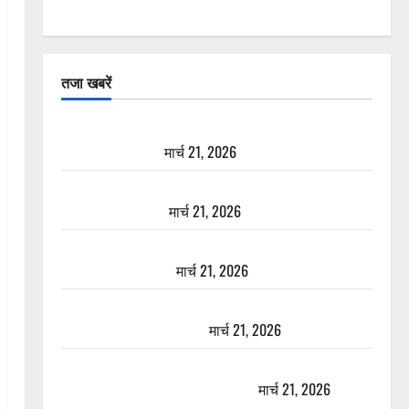
तजा खबरें
दून में रफ्तार का कहर! 120 Km/h थार ने स्कूटी सवारों को
कुचला, एक की मौत
मार्च 21, 2026
ऋषिकेश में बड़ा प्रॉपर्टी फ्रॉड! 100 रुपये के स्टांप पेपर पर
NRI की जमीन हड़पी
मार्च 21, 2026
मसूरी रोड हादसा: खाई में गिरी थार, एक युवक की मौत—
SDRF ने दो को बचाया
मार्च 21, 2026
रामझूला पुल की मरम्मत शुरू! 11 करोड़ की योजना, चारधाम
यात्रा से पहले होगा काम पूरा
मार्च 21, 2026
AIIMS ऋषिकेश के नाम पर नौकरी का झांसा! फर्जी भर्ती
विज्ञापन से युवाओं को ठगने की कोशिश
मार्च 21, 2026