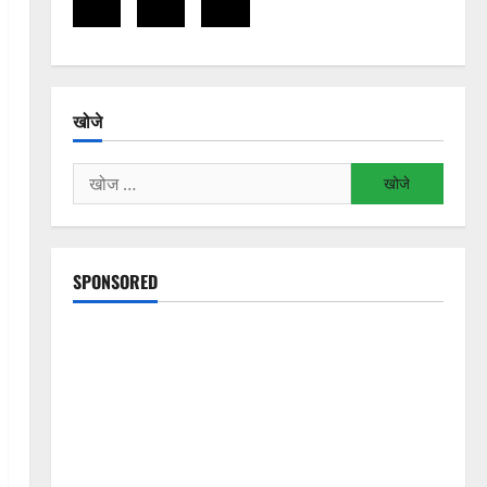
खोजे
निम्न
को
खोजें:
SPONSORED