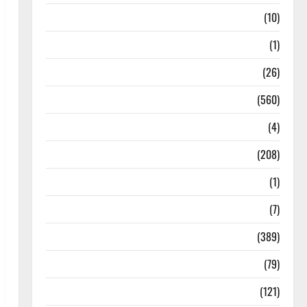
Food & Local Cuisine
(10)
Food & Local Cuisine
(1)
Health & Wellness
(26)
Local News
(560)
Naukri
(4)
News
(208)
Opinion / Editorial
(1)
Opinion & Editorial
(7)
Politics
(389)
Sarkari Naukri
(79)
Spirituality
(121)