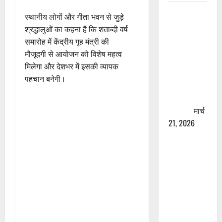
रामझूला पुल
स्थानीय लोगों और गीता भवन से जुड़े
की मरम्मत
श्रद्धालुओं का कहना है कि शताब्दी वर्ष
शुरू! 11
समारोह में केंद्रीय गृह मंत्री की
करोड़ की
मौजूदगी से आयोजन को विशेष महत्व
योजना,
मिलेगा और देशभर में इसकी व्यापक
चारधाम
पहचान बनेगी।
यात्रा से
पहले होगा
काम पूरा
मार्च
21, 2026
AIIMS
ऋषिकेश के
नाम पर
नौकरी का
झांसा! फर्जी
भर्ती विज्ञापन
से युवाओं को