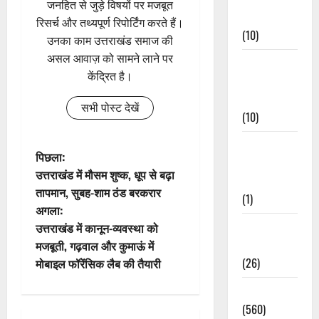
जनहित से जुड़े विषयों पर मजबूत
Events
रिसर्च और तथ्यपूर्ण रिपोर्टिंग करते हैं।
(10)
उनका काम उत्तराखंड समाज की
असल आवाज़ को सामने लाने पर
Food &
केंद्रित है।
Local
Cuisine
सभी पोस्ट देखें
(10)
Food &
पो
पिछला:
Local
उत्तराखंड में मौसम शुष्क, धूप से बढ़ा
Cuisine
स्ट
तापमान, सुबह-शाम ठंड बरकरार
(1)
अगला:
ने
Health &
उत्तराखंड में कानून-व्यवस्था को
वि
Wellness
मजबूती, गढ़वाल और कुमाऊं में
(26)
मोबाइल फॉरेंसिक लैब की तैयारी
गे
Local News
श
(560)