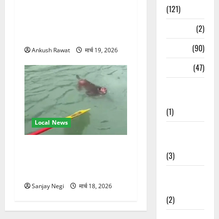
(121)
परमार्थ निकेतन पहुंचे अनूप
जलोटा, गंगा आरती में लिया भाग,
Temples
(2)
स्वामी चिदानंद से मुलाकात
Temples
(90)
Ankush Rawat
मार्च 19, 2026
Travel
(47)
Treks &
Adventures
(1)
Local News
Treks &
Adventures
गंगा में बहते बंदर की बचाई जान,
(3)
राफ्टिंग टीम और पर्यटकों का
रेस्क्यू वीडियो वायरल
Waterfalls &
Nature
Sanjay Negi
मार्च 18, 2026
(2)
Waterfalls &