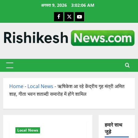
छोड़कर
अगस्त 9, 2026
3:02:06 AM
सामग्री
Facebook
X
YouTube
पर
जाएँ
प्राथमिक
सूची
Home
-
Local News
-
ऋषिकेश आ रहे केंद्रीय गृह मंत्री अमित
शाह, गीता भवन शताब्दी समारोह में होंगे शामिल
हमारे साथ
Local News
जुड़े