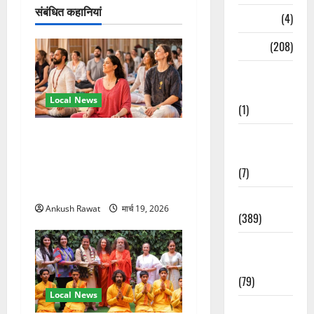
संबंधित कहानियां
न
Naukri
(4)
News
(208)
Opinion /
Editorial
Local News
(1)
अंतरराष्ट्रीय योग महोत्सव में
Opinion &
तीसरे दिन योग की गहराई, साधकों
Editorial
ने सीखी प्राणायाम और मेडिटेशन
(7)
तकनीक
Politics
Ankush Rawat
मार्च 19, 2026
(389)
Sarkari
Naukri
(79)
Local News
Spirituality