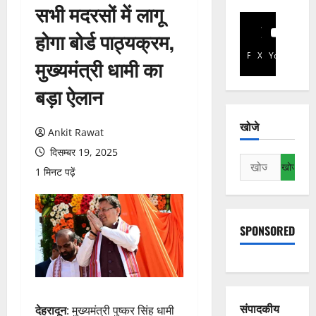
सभी मदरसों में लागू
होगा बोर्ड पाठ्यक्रम,
Facebook
X
YouTube
मुख्यमंत्री धामी का
बड़ा ऐलान
खोजे
Ankit Rawat
दिसम्बर 19, 2025
निम्न
1 मिनट पढ़ें
को
खोजें:
SPONSORED
संपादकीय
देहरादून
: मुख्यमंत्री पुष्कर सिंह धामी