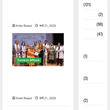
(121)
देहरादून में इंटरनेशनल मैरीटाइम
कॉन्फ्रेंस की शुरुआत, 7 देशों के
Temples
(2)
200+ प्रतिनिधि शामिल
Temples
(90)
Ankit Rawat
मार्च 21, 2026
Travel
(47)
Treks &
Adventures
(1)
Current Affairs
Treks &
Adventures
“पहाड़ की नारी, देश की शक्ति”
(3)
कार्यक्रम में गूंजी महिला
सशक्तीकरण की आवाज, 12
Waterfalls &
महिलाओं को मिला सम्मान
Nature
Ankit Rawat
मार्च 21, 2026
(2)
Waterfalls &