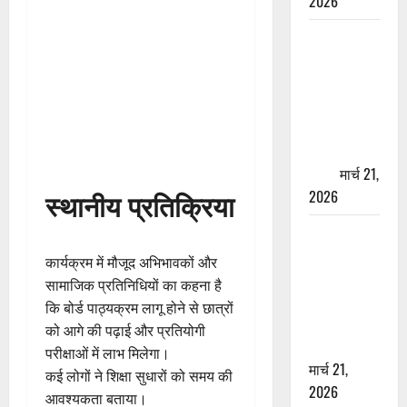
2026
ऋषिकेश में
बड़ा प्रॉपर्टी
फ्रॉड! 100
रुपये के स्टांप
पेपर पर NRI
की जमीन
हड़पी
मार्च 21,
स्थानीय प्रतिक्रिया
2026
मसूरी रोड
हादसा: खाई में
कार्यक्रम में मौजूद अभिभावकों और
गिरी थार, एक
सामाजिक प्रतिनिधियों का कहना है
युवक की मौत
कि बोर्ड पाठ्यक्रम लागू होने से छात्रों
—SDRF ने
को आगे की पढ़ाई और प्रतियोगी
दो को बचाया
परीक्षाओं में लाभ मिलेगा।
मार्च 21,
कई लोगों ने शिक्षा सुधारों को समय की
2026
आवश्यकता बताया।