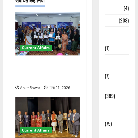
संबंधित कहानियां
Naukri
(4)
न
News
(208)
Opinion /
Editorial
(1)
Current Affairs
Opinion &
देहरादून में युवा संसद 2026:
Editorial
छात्रों ने लोकतंत्र और संविधान
(7)
पर रखे दमदार विचार
Politics
Ankit Rawat
मार्च 21, 2026
(389)
Sarkari
Naukri
(79)
Current Affairs
Spirituality