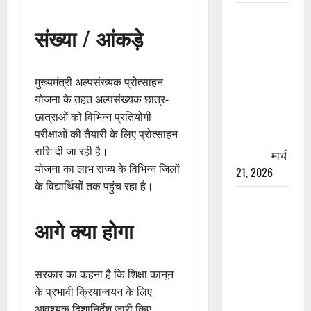
रामझूला पुल
संख्या / आंकड़े
की मरम्मत
शुरू! 11
करोड़ की
मुख्यमंत्री अल्पसंख्यक प्रोत्साहन
योजना,
योजना के तहत अल्पसंख्यक छात्र-
चारधाम
छात्राओं को विभिन्न प्रतियोगी
यात्रा से
परीक्षाओं की तैयारी के लिए प्रोत्साहन
पहले होगा
राशि दी जा रही है।
काम पूरा
मार्च
योजना का लाभ राज्य के विभिन्न जिलों
21, 2026
के विद्यार्थियों तक पहुंच रहा है।
AIIMS
ऋषिकेश के
आगे क्या होगा
नाम पर
नौकरी का
झांसा! फर्जी
सरकार का कहना है कि शिक्षा कानून
भर्ती विज्ञापन
के प्रभावी क्रियान्वयन के लिए
से युवाओं को
आवश्यक दिशानिर्देश जारी किए