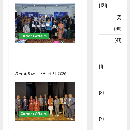
(121)
Temples
(2)
Temples
(90)
Current Affairs
Travel
(47)
देहरादून में युवा संसद 2026:
Treks &
छात्रों ने लोकतंत्र और संविधान
Adventures
पर रखे दमदार विचार
(1)
Ankit Rawat
मार्च 21, 2026
Treks &
Adventures
(3)
Waterfalls &
Nature
Current Affairs
(2)
देहरादून में इंटरनेशनल मैरीटाइम
Waterfalls &