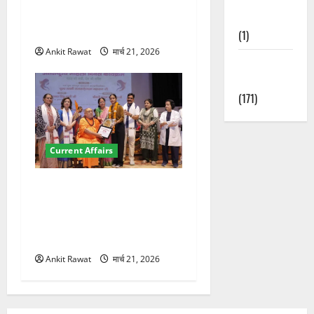
कॉन्फ्रेंस की शुरुआत, 7 देशों के
Nature
200+ प्रतिनिधि शामिल
(1)
Ankit Rawat
मार्च 21, 2026
Weather
Update
(171)
Current Affairs
“पहाड़ की नारी, देश की शक्ति”
कार्यक्रम में गूंजी महिला
सशक्तीकरण की आवाज, 12
महिलाओं को मिला सम्मान
Ankit Rawat
मार्च 21, 2026