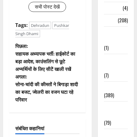
सभी पोस्ट देखें
Naukri
(4)
News
(208)
Tags:
Dehradun
Pushkar
Opinion /
Singh Dhami
Editorial
पो
पिछला:
(1)
सहायक अध्यापक भर्ती: हाईकोर्ट का
स्ट
Opinion &
बड़ा आदेश, काउंसलिंग से छूटे
Editorial
अभ्यर्थियों के लिए सीटें खाली रखें
ने
(7)
अगला:
वि
सोना-चांदी की कीमतों ने बिगाड़ा शादी
Politics
का बजट, ज्वेलरी का वजन घटा रहे
(389)
गे
परिवार
Sarkari
श
Naukri
न
(79)
संबंधित कहानियां
Spirituality