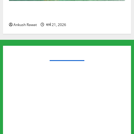
रामझूला पुल की मरम्मत शुरू! 11 करोड़ की योजना, चारधाम
यात्रा से पहले होगा काम पूरा
Ankush Rawat
मार्च 21, 2026
TRENDING TOPICS
Rishikesh Land Protest
Ankita Bhandari Murder Case
Wildlife Conflict
Leopard Attack
Bear Attack
Elephant Attack
Articles
Sukhwant Singh Suicide Case
Save Auli