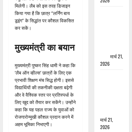
2026
मिलेगी। लैब को इस तरह डिजाइन
ऋषिकेश में
किया गया है कि छात्र “लर्निंग बाय
बड़ा प्रॉपर्टी
डूइंग” के सिद्धांत पर कौशल विकसित
फ्रॉड! 100
कर सकें।
रुपये के स्टांप
पेपर पर NRI
मुख्यमंत्री का बयान
की जमीन
हड़पी
मार्च 21,
2026
मुख्यमंत्री पुष्कर सिंह धामी ने कहा कि
‘लैब ऑन व्हील्स’ छात्रों के लिए एक
मसूरी रोड
प्रभावी शिक्षण मंच सिद्ध होगी। इससे
हादसा: खाई में
विद्यार्थियों की तकनीकी दक्षता बढ़ेगी
गिरी थार, एक
और वे वैश्विक स्तर पर प्रतिस्पर्धा के
युवक की मौत
लिए खुद को तैयार कर सकेंगे। उन्होंने
—SDRF ने
कहा कि यह पहल राज्य के युवाओं को
दो को बचाया
रोजगारोन्मुखी कौशल प्रदान करने में
मार्च 21,
अहम भूमिका निभाएगी।
2026