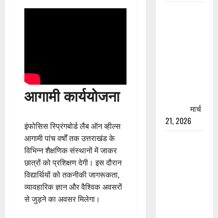
रामझूला पुल
की मरम्मत
शुरू! 11
करोड़ की
योजना,
चारधाम
यात्रा से
आगामी कार्ययोजना
पहले होगा
काम पूरा
मार्च
21, 2026
इंफोसिस स्प्रिंगबोर्ड लैब ऑन व्हील्स
आगामी पांच वर्षों तक उत्तराखंड के
AIIMS
विभिन्न शैक्षणिक संस्थानों में जाकर
ऋषिकेश के
छात्रों को प्रशिक्षण देगी। इस दौरान
नाम पर
विद्यार्थियों को तकनीकी जागरूकता,
नौकरी का
व्यावहारिक ज्ञान और वैश्विक अवसरों
झांसा! फर्जी
से जुड़ने का अवसर मिलेगा।
भर्ती विज्ञापन
से युवाओं को