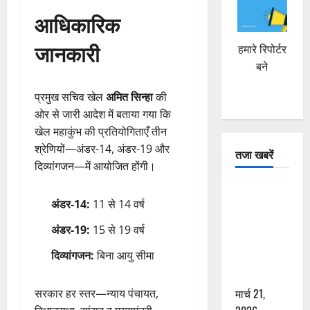
आधिकारिक
जानकारी
हमारे रिपोर्टर
बने
प्रमुख सचिव खेल
अमित सिन्हा
की
ओर से जारी आदेश में बताया गया कि
खेल महाकुंभ की प्रतियोगिताएँ तीन
श्रेणियों—अंडर-14, अंडर-19 और
तजा खबरें
दिव्यांगजन—में आयोजित होंगी।
दून में रफ्तार
अंडर-14:
11 से 14 वर्ष
का कहर! 120
Km/h थार ने
अंडर-19:
15 से 19 वर्ष
स्कूटी सवारों
दिव्यांगजन:
बिना आयु सीमा
को कुचला,
एक की मौत
मार्च 21,
सरकार हर स्तर—न्याय पंचायत,