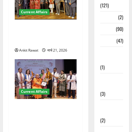
(121)
Current Affairs
Temples
(2)
देहरादून में इंटरनेशनल मैरीटाइम
Temples
(90)
कॉन्फ्रेंस की शुरुआत, 7 देशों के
Travel
(47)
200+ प्रतिनिधि शामिल
Ankit Rawat
मार्च 21, 2026
Treks &
Adventures
(1)
Treks &
Adventures
Current Affairs
(3)
Waterfalls &
“पहाड़ की नारी, देश की शक्ति”
Nature
कार्यक्रम में गूंजी महिला
(2)
सशक्तीकरण की आवाज, 12
महिलाओं को मिला सम्मान
Waterfalls &