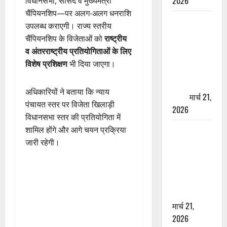
2026
विधानसभा, सांसद व मुख्यमंत्री
चैंपियनशिप—पर अलग-अलग धनराशि
ऋषिकेश में
उपलब्ध कराएगी। राज्य स्तरीय
बड़ा प्रॉपर्टी
चैंपियनशिप के विजेताओं को
राष्ट्रीय
फ्रॉड! 100
व अंतरराष्ट्रीय प्रतियोगिताओं के लिए
रुपये के स्टांप
विशेष प्रशिक्षण
भी दिया जाएगा।
पेपर पर NRI
की जमीन
अधिकारियों ने बताया कि न्याय
हड़पी
मार्च 21,
पंचायत स्तर पर विजेता खिलाड़ी
2026
विधानसभा स्तर की प्रतियोगिता में
मसूरी रोड
शामिल होंगे और आगे चयन प्रक्रिया
हादसा: खाई में
जारी रहेगी।
गिरी थार, एक
युवक की मौत
—SDRF ने
दो को बचाया
मार्च 21,
2026