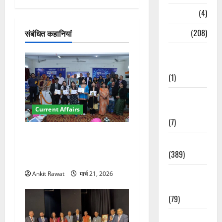
गे
Naukri
(4)
श
News
(208)
संबंधित कहानियां
न
Opinion /
Editorial
(1)
Opinion &
Editorial
Current Affairs
(7)
देहरादून में युवा संसद 2026:
Politics
छात्रों ने लोकतंत्र और संविधान
(389)
पर रखे दमदार विचार
Sarkari
Ankit Rawat
मार्च 21, 2026
Naukri
(79)
Spirituality