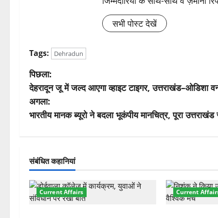
जिम्मेदारियों के साथ-साथ वे ज़मीनी रिपोर
सभी पोस्ट देखें
Tags:
Dehradun
पो
पिछला:
देहरादून जू में जल्द आएगा व्हाइट टाइगर, उत्तराखंड–ओडिशा व
स्ट
अगला:
ने
भारतीय मानक ब्यूरो ने बदला भूकंपीय मानचित्र, पूरा उत्तराखंड
वि
गे
संबंधित कहानियां
श
Current Affairs
Current Affair
न
देहरादून में युवा संसद 2026: छात्रों ने
देहरादून में इंटर