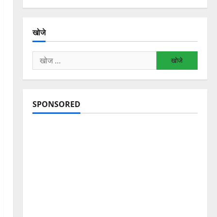
खोजे
निम्न
को
खोजें:
SPONSORED