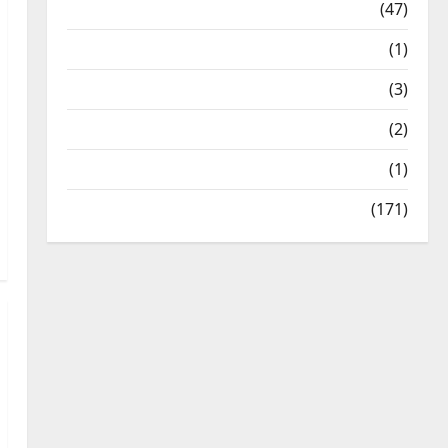
Travel
(47)
Treks & Adventures
(1)
Treks & Adventures
(3)
Waterfalls & Nature
(2)
Waterfalls & Nature
(1)
Weather Update
(171)