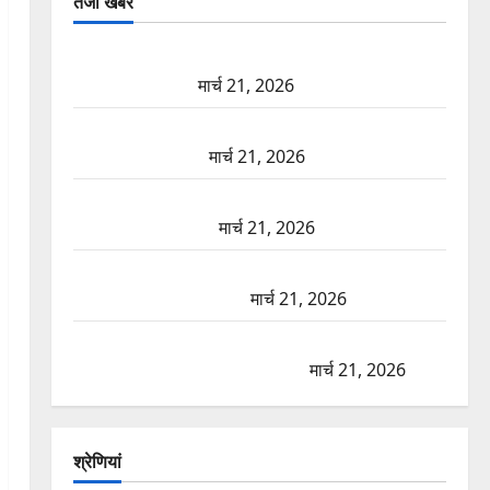
तजा खबरें
दून में रफ्तार का कहर! 120 Km/h थार ने स्कूटी सवारों को
कुचला, एक की मौत
मार्च 21, 2026
ऋषिकेश में बड़ा प्रॉपर्टी फ्रॉड! 100 रुपये के स्टांप पेपर पर
NRI की जमीन हड़पी
मार्च 21, 2026
मसूरी रोड हादसा: खाई में गिरी थार, एक युवक की मौत—
SDRF ने दो को बचाया
मार्च 21, 2026
रामझूला पुल की मरम्मत शुरू! 11 करोड़ की योजना, चारधाम
यात्रा से पहले होगा काम पूरा
मार्च 21, 2026
AIIMS ऋषिकेश के नाम पर नौकरी का झांसा! फर्जी भर्ती
विज्ञापन से युवाओं को ठगने की कोशिश
मार्च 21, 2026
श्रेणियां