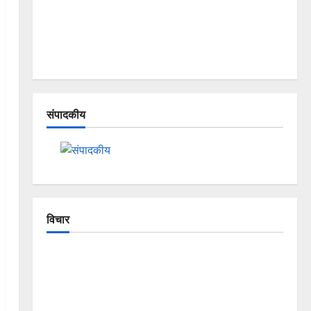
संपादकीय
विचार
The Crumbling Mountains of
Uttarakhand: Continuous Disasters in
Dehradun, Chamoli, and Joshimath —
Why Is This Destruction Repeating?