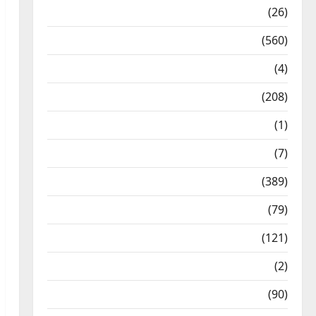
Health & Wellness
(26)
Local News
(560)
Naukri
(4)
News
(208)
Opinion / Editorial
(1)
Opinion & Editorial
(7)
Politics
(389)
Sarkari Naukri
(79)
Spirituality
(121)
Temples
(2)
Temples
(90)