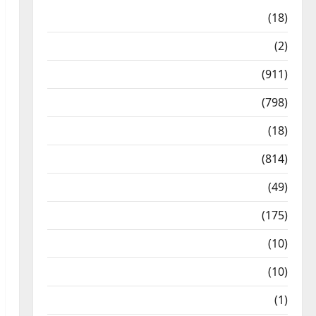
Astrology
(18)
Bizarre
(2)
Civic Issues & Development
(911)
Crime & Accident
(798)
Culture & Lifestyle
(18)
Current Affairs
(814)
Education & Exam Updates
(49)
Festivals & Events
(175)
Festivals & Events
(10)
Food & Local Cuisine
(10)
Food & Local Cuisine
(1)