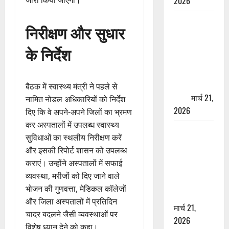
2026
जारी किया जाएगा।
ऋषिकेश में
निरीक्षण और सुधार
बड़ा प्रॉपर्टी
फ्रॉड! 100
के निर्देश
रुपये के स्टांप
पेपर पर NRI
की जमीन
बैठक में स्वास्थ्य मंत्री ने पहले से
हड़पी
मार्च 21,
नामित नोडल अधिकारियों को निर्देश
2026
दिए कि वे अपने-अपने जिलों का भ्रमण
कर अस्पतालों में उपलब्ध स्वास्थ्य
मसूरी रोड
सुविधाओं का स्थलीय निरीक्षण करें
हादसा: खाई में
और इसकी रिपोर्ट शासन को उपलब्ध
गिरी थार, एक
कराएं। उन्होंने अस्पतालों में सफाई
युवक की मौत
व्यवस्था, मरीजों को दिए जाने वाले
—SDRF ने
भोजन की गुणवत्ता, मेडिकल कॉलेजों
दो को बचाया
और जिला अस्पतालों में प्रतिदिन
मार्च 21,
चादर बदलने जैसी व्यवस्थाओं पर
2026
विशेष ध्यान देने को कहा।