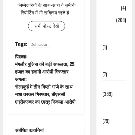
जिम्मेदारियों के साथ-साथ वे ज़मीनी
Naukri
(4)
रिपोर्टिंग में भी सक्रिय रहते हैं।
News
(208)
सभी पोस्ट देखें
Opinion /
Editorial
Tags:
Dehradun
(1)
पो
पिछला:
Opinion &
मंगलौर पुलिस की बड़ी सफलता, 25
Editorial
स्ट
हजार का इनामी आरोपी गिरफ्तार
(7)
अगला:
ने
Politics
सेलाकुई में तीन किलो गांजे के साथ
वि
(389)
नशा तस्कर गिरफ्तार, बीएससी
एग्रीकल्चर का छात्र निकला आरोपी
Sarkari
गे
Naukri
श
(79)
संबंधित कहानियां
न
Spirituality