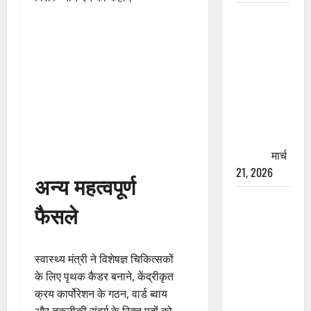
रामझूला पुल
की मरम्मत
शुरू! 11
करोड़ की
योजना,
चारधाम
यात्रा से
पहले होगा
काम पूरा
मार्च
21, 2026
अन्य महत्वपूर्ण
AIIMS
फैसले
ऋषिकेश के
नाम पर
नौकरी का
स्वास्थ्य मंत्री ने विशेषज्ञ चिकित्सकों
झांसा! फर्जी
के लिए पृथक कैडर बनाने, केंद्रीकृत
भर्ती विज्ञापन
क्रय कार्पोरेशन के गठन, वार्ड ब्वाय
से युवाओं को