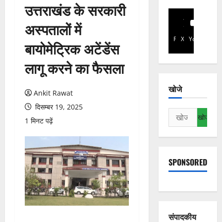
उत्तराखंड के सरकारी
अस्पतालों में
Facebook
X
YouTube
बायोमेट्रिक अटेंडेंस
लागू करने का फैसला
खोजे
Ankit Rawat
दिसम्बर 19, 2025
निम्न
1 मिनट पढ़ें
को
खोजें:
SPONSORED
संपादकीय