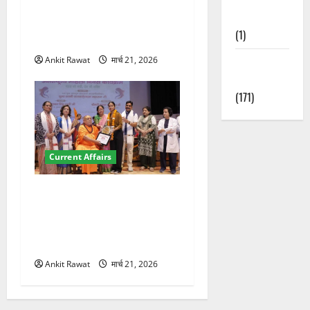
देहरादून में इंटरनेशनल मैरीटाइम
Nature
कॉन्फ्रेंस की शुरुआत, 7 देशों के
(1)
200+ प्रतिनिधि शामिल
Weather
Ankit Rawat
मार्च 21, 2026
Update
(171)
Current Affairs
“पहाड़ की नारी, देश की शक्ति”
कार्यक्रम में गूंजी महिला
सशक्तीकरण की आवाज, 12
महिलाओं को मिला सम्मान
Ankit Rawat
मार्च 21, 2026