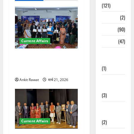
(121)
Temples
(2)
Temples
(90)
Travel
(47)
Current Affairs
Treks &
देहरादून में युवा संसद 2026:
Adventures
छात्रों ने लोकतंत्र और संविधान
(1)
पर रखे दमदार विचार
Treks &
Ankit Rawat
मार्च 21, 2026
Adventures
(3)
Waterfalls &
Nature
(2)
Current Affairs
Waterfalls &