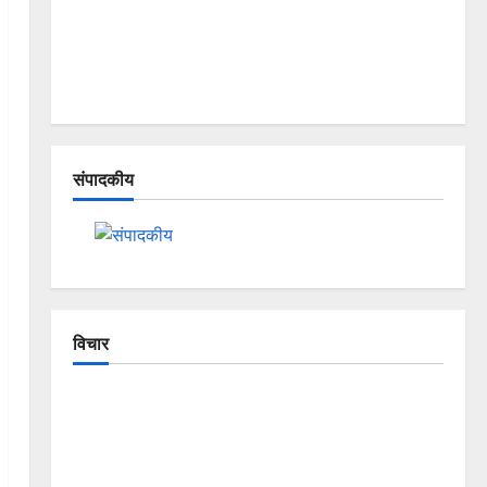
संपादकीय
विचार
The Crumbling Mountains of
Uttarakhand: Continuous Disasters in
Dehradun, Chamoli, and Joshimath —
Why Is This Destruction Repeating?