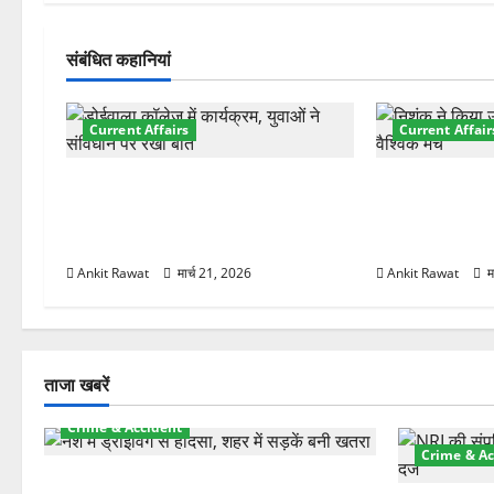
वि
गे
संबंधित कहानियां
श
Current Affairs
Current Affair
न
देहरादून में युवा संसद 2026: छात्रों ने
देहरादून में इंटर
लोकतंत्र और संविधान पर रखे दमदार
की शुरुआत, 7 दे
विचार
शामिल
Ankit Rawat
मार्च 21, 2026
Ankit Rawat
म
ताजा खबरें
Crime & Accident
Crime & Ac
दून में रफ्तार का कहर! 120 Km/h थार ने