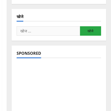
खोजे
निम्न
को
खोजें:
SPONSORED