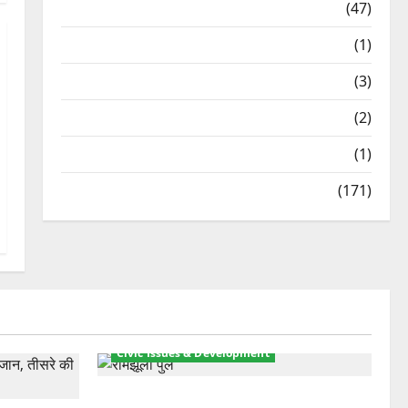
Travel
(47)
Treks & Adventures
(1)
Treks & Adventures
(3)
Waterfalls & Nature
(2)
Waterfalls & Nature
(1)
Weather Update
(171)
Civic Issues & Development
रामझूला पुल की मरम्मत शुरू! 11 करोड़ की