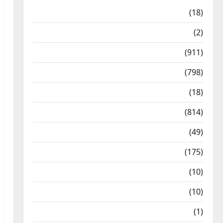
Astrology
(18)
Bizarre
(2)
Civic Issues & Development
(911)
Crime & Accident
(798)
Culture & Lifestyle
(18)
Current Affairs
(814)
Education & Exam Updates
(49)
Festivals & Events
(175)
Festivals & Events
(10)
Food & Local Cuisine
(10)
Food & Local Cuisine
(1)