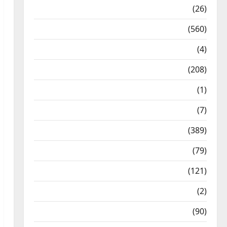
Health & Wellness
(26)
Local News
(560)
Naukri
(4)
News
(208)
Opinion / Editorial
(1)
Opinion & Editorial
(7)
Politics
(389)
Sarkari Naukri
(79)
Spirituality
(121)
Temples
(2)
Temples
(90)