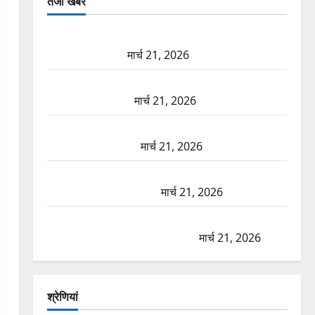
तजा खबरें
दून में रफ्तार का कहर! 120 Km/h थार ने स्कूटी सवारों को
कुचला, एक की मौत
मार्च 21, 2026
ऋषिकेश में बड़ा प्रॉपर्टी फ्रॉड! 100 रुपये के स्टांप पेपर पर
NRI की जमीन हड़पी
मार्च 21, 2026
मसूरी रोड हादसा: खाई में गिरी थार, एक युवक की मौत—
SDRF ने दो को बचाया
मार्च 21, 2026
रामझूला पुल की मरम्मत शुरू! 11 करोड़ की योजना, चारधाम
यात्रा से पहले होगा काम पूरा
मार्च 21, 2026
AIIMS ऋषिकेश के नाम पर नौकरी का झांसा! फर्जी भर्ती
विज्ञापन से युवाओं को ठगने की कोशिश
मार्च 21, 2026
श्रेणियां