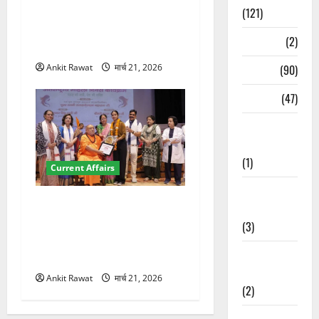
देहरादून में इंटरनेशनल मैरीटाइम
(121)
कॉन्फ्रेंस की शुरुआत, 7 देशों के
Temples
(2)
200+ प्रतिनिधि शामिल
Temples
(90)
Ankit Rawat
मार्च 21, 2026
Travel
(47)
Treks &
Adventures
(1)
Current Affairs
Treks &
“पहाड़ की नारी, देश की शक्ति”
Adventures
कार्यक्रम में गूंजी महिला
(3)
सशक्तीकरण की आवाज, 12
Waterfalls &
महिलाओं को मिला सम्मान
Nature
Ankit Rawat
मार्च 21, 2026
(2)
Waterfalls &