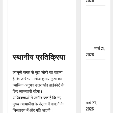
2026
ऋषिकेश में
बड़ा प्रॉपर्टी
फ्रॉड! 100
रुपये के स्टांप
पेपर पर NRI
की जमीन
हड़पी
मार्च 21,
स्थानीय प्रतिक्रिया
2026
मसूरी रोड
हादसा: खाई में
कानूनी जगत से जुड़े लोगों का कहना
गिरी थार, एक
है कि जस्टिस मनोज कुमार गुप्ता का
युवक की मौत
न्यायिक अनुभव उत्तराखंड हाईकोर्ट के
—SDRF ने
लिए लाभकारी रहेगा।
दो को बचाया
अधिवक्ताओं ने उम्मीद जताई कि नए
मार्च 21,
मुख्य न्यायाधीश के नेतृत्व में मामलों के
2026
निस्तारण में और गति आएगी।