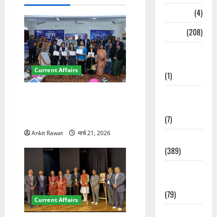
न
Naukri
(4)
News
(208)
Opinion /
Editorial
Current Affairs
(1)
Opinion &
देहरादून में युवा संसद 2026:
Editorial
छात्रों ने लोकतंत्र और संविधान
(7)
पर रखे दमदार विचार
Ankit Rawat
मार्च 21, 2026
Politics
(389)
Sarkari
Naukri
(79)
Current Affairs
Spirituality