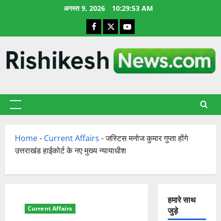
छोड़कर
अगस्त 9, 2026
10:29:54 AM
सामग्री
Facebook
X
YouTube
पर
जाएँ
प्राथमिक
सूची
Home
-
Current Affairs
-
जस्टिस मनोज कुमार गुप्ता होंगे
उत्तराखंड हाईकोर्ट के नए मुख्य न्यायाधीश
हमारे साथ
Current Affairs
जुड़े