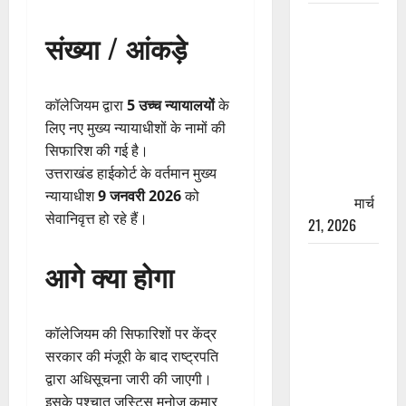
रामझूला पुल
संख्या / आंकड़े
की मरम्मत
शुरू! 11
करोड़ की
कॉलेजियम द्वारा
5 उच्च न्यायालयों
के
योजना,
लिए नए मुख्य न्यायाधीशों के नामों की
चारधाम
सिफारिश की गई है।
यात्रा से
उत्तराखंड हाईकोर्ट के वर्तमान मुख्य
पहले होगा
न्यायाधीश
9 जनवरी 2026
को
काम पूरा
मार्च
सेवानिवृत्त हो रहे हैं।
21, 2026
AIIMS
आगे क्या होगा
ऋषिकेश के
नाम पर
नौकरी का
कॉलेजियम की सिफारिशों पर केंद्र
झांसा! फर्जी
सरकार की मंजूरी के बाद राष्ट्रपति
भर्ती विज्ञापन
द्वारा अधिसूचना जारी की जाएगी।
से युवाओं को
इसके पश्चात जस्टिस मनोज कुमार