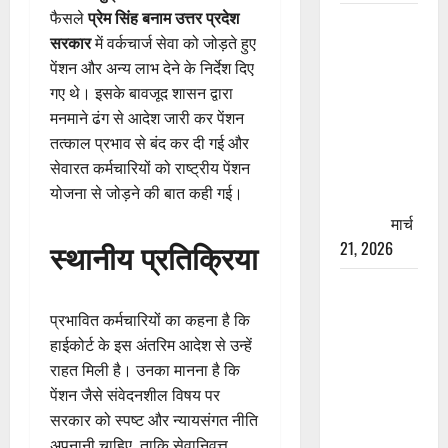
फैसले
प्रेम सिंह बनाम उत्तर प्रदेश
रामझूला पुल
सरकार
में वर्कचार्ज सेवा को जोड़ते हुए
की मरम्मत
पेंशन और अन्य लाभ देने के निर्देश दिए
शुरू! 11
गए थे। इसके बावजूद शासन द्वारा
करोड़ की
मनमाने ढंग से आदेश जारी कर पेंशन
योजना,
तत्काल प्रभाव से बंद कर दी गई और
चारधाम
सेवारत कर्मचारियों को राष्ट्रीय पेंशन
यात्रा से
योजना से जोड़ने की बात कही गई।
पहले होगा
काम पूरा
मार्च
स्थानीय प्रतिक्रिया
21, 2026
AIIMS
ऋषिकेश के
प्रभावित कर्मचारियों का कहना है कि
नाम पर
हाईकोर्ट के इस अंतरिम आदेश से उन्हें
नौकरी का
राहत मिली है। उनका मानना है कि
झांसा! फर्जी
पेंशन जैसे संवेदनशील विषय पर
भर्ती विज्ञापन
सरकार को स्पष्ट और न्यायसंगत नीति
से युवाओं को
अपनानी चाहिए, ताकि सेवानिवृत्त