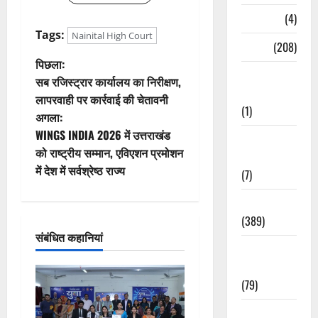
Naukri
(4)
Tags:
Nainital High Court
News
(208)
पो
पिछला:
Opinion /
सब रजिस्ट्रार कार्यालय का निरीक्षण,
स्ट
Editorial
लापरवाही पर कार्रवाई की चेतावनी
(1)
अगला:
ने
WINGS INDIA 2026 में उत्तराखंड
Opinion &
वि
को राष्ट्रीय सम्मान, एविएशन प्रमोशन
Editorial
में देश में सर्वश्रेष्ठ राज्य
(7)
गे
Politics
श
(389)
संबंधित कहानियां
न
Sarkari
Naukri
(79)
Spirituality