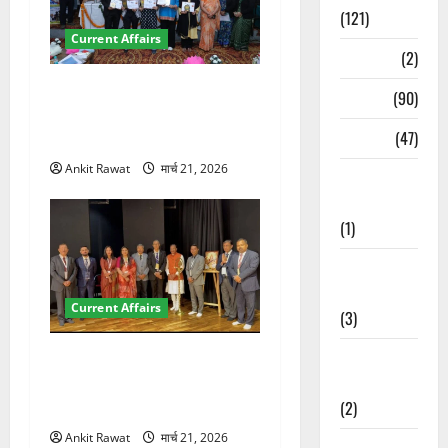
(121)
Current Affairs
Temples
(2)
देहरादून में युवा संसद 2026:
Temples
(90)
छात्रों ने लोकतंत्र और संविधान
Travel
(47)
पर रखे दमदार विचार
Ankit Rawat
मार्च 21, 2026
Treks &
Adventures
(1)
Treks &
Adventures
Current Affairs
(3)
Waterfalls &
देहरादून में इंटरनेशनल मैरीटाइम
Nature
कॉन्फ्रेंस की शुरुआत, 7 देशों के
(2)
200+ प्रतिनिधि शामिल
Ankit Rawat
मार्च 21, 2026
Waterfalls &