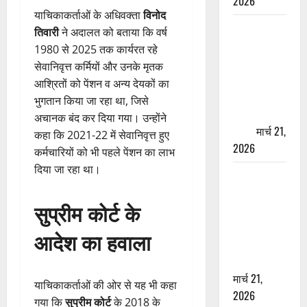
2026
याचिकाकर्ताओं के अधिवक्ता
विनोद
ऋषिकेश में
तिवारी
ने अदालत को बताया कि वर्ष
बड़ा प्रॉपर्टी
1980 से 2025 तक कार्यरत रहे
फ्रॉड! 100
सेवानिवृत्त कर्मियों और उनके मृतक
रुपये के स्टांप
आश्रितों को पेंशन व अन्य देयकों का
पेपर पर NRI
भुगतान किया जा रहा था, जिसे
की जमीन
अचानक बंद कर दिया गया। उन्होंने
हड़पी
मार्च 21,
कहा कि 2021-22 में सेवानिवृत्त हुए
2026
कर्मचारियों को भी पहले पेंशन का लाभ
दिया जा रहा था।
मसूरी रोड
हादसा: खाई में
सुप्रीम कोर्ट के
गिरी थार, एक
युवक की मौत
आदेश का हवाला
—SDRF ने
दो को बचाया
मार्च 21,
याचिकाकर्ताओं की ओर से यह भी कहा
2026
गया कि
सुप्रीम कोर्ट
के 2018 के