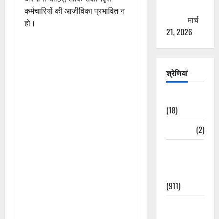
ठगने की
कर्मचारियों की आजीविका प्रभावित न
कोशिश
मार्च
हो।
21, 2026
श्रेणियां
Astrology
(18)
Bizarre
(2)
Civic Issues
&
Development
(911)
Crime &
Accident