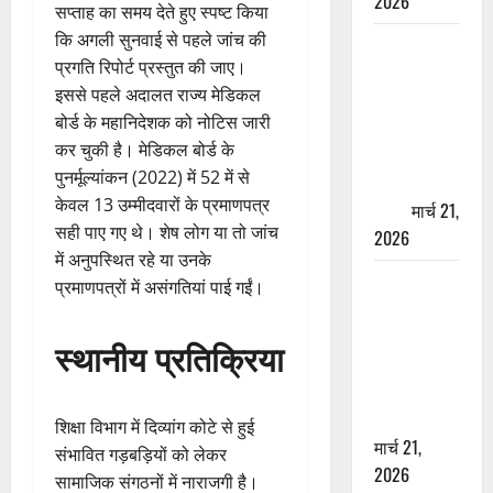
2026
सप्ताह का समय देते हुए स्पष्ट किया
कि अगली सुनवाई से पहले जांच की
ऋषिकेश में
प्रगति रिपोर्ट प्रस्तुत की जाए।
बड़ा प्रॉपर्टी
इससे पहले अदालत राज्य मेडिकल
फ्रॉड! 100
बोर्ड के महानिदेशक को नोटिस जारी
रुपये के स्टांप
कर चुकी है। मेडिकल बोर्ड के
पेपर पर NRI
पुनर्मूल्यांकन (2022) में 52 में से
की जमीन
केवल 13 उम्मीदवारों के प्रमाणपत्र
हड़पी
मार्च 21,
सही पाए गए थे। शेष लोग या तो जांच
2026
में अनुपस्थित रहे या उनके
मसूरी रोड
प्रमाणपत्रों में असंगतियां पाई गईं।
हादसा: खाई में
गिरी थार, एक
स्थानीय प्रतिक्रिया
युवक की मौत
—SDRF ने
दो को बचाया
शिक्षा विभाग में दिव्यांग कोटे से हुई
मार्च 21,
संभावित गड़बड़ियों को लेकर
2026
सामाजिक संगठनों में नाराजगी है।