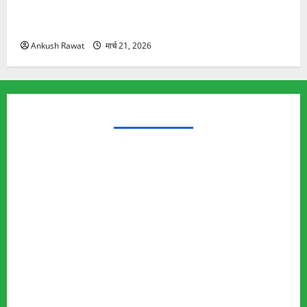
रामझूला पुल की मरम्मत शुरू! 11 करोड़ की योजना, चारधाम
यात्रा से पहले होगा काम पूरा
Ankush Rawat
मार्च 21, 2026
TRENDING TOPICS
Rishikesh Land Protest
Ankita Bhandari Murder Case
Wildlife Conflict
Leopard Attack
Bear Attack
Elephant Attack
Articles
Sukhwant Singh Suicide Case
Save Auli