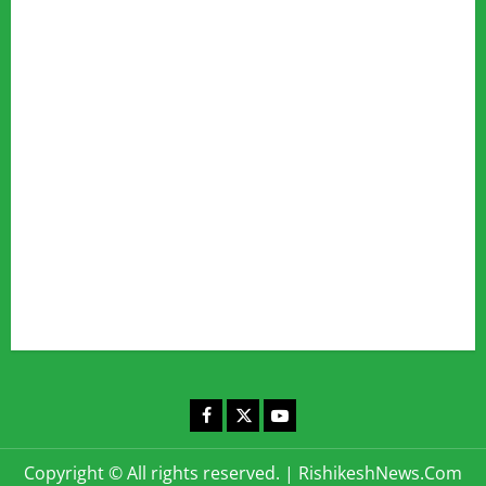
Advertise
Our Team
Fact Checking Policy
Disclaimer
Editorial Policy
Privacy Policy
Cookies Policy
Corrections & Complaints Policy
Corrections & Grievance Redressal Policy
Terms & Condition
Advertising & Sponsored Content Policy
Contact Us
Facebook
X
YouTube
Copyright © All rights reserved.
|
RishikeshNews.Com