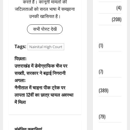
करते हैं। कानूनी मामलों की
Naukri
(4)
जटिलताओं को सरल भाषा में समझाना
उनकी खासियत है।
News
(208)
सभी पोस्ट देखें
Opinion /
Editorial
(1)
Tags:
Nainital High Court
Opinion &
पो
पिछला:
Editorial
उत्तराखंड में डेमोग्राफिक चेंज पर
स्ट
(7)
सख्ती, सरकार ने बढ़ाई निगरानी
अगला:
ने
Politics
नैनीताल में चाइना पीक ट्रेक पर
(389)
वि
लापता 12वीं का छात्र घायल अवस्था
में मिला
Sarkari
गे
Naukri
(79)
श
Spirituality
संबंधित कहानियां