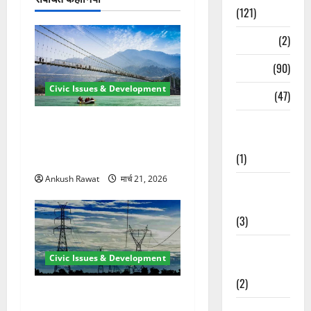
न
(121)
Temples
(2)
Temples
(90)
Civic Issues & Development
Travel
(47)
Treks &
रामझूला पुल की मरम्मत शुरू! 11
Adventures
करोड़ की योजना, चारधाम यात्रा
(1)
से पहले होगा काम पूरा
Ankush Rawat
मार्च 21, 2026
Treks &
Adventures
(3)
Waterfalls &
Civic Issues & Development
Nature
(2)
कुंभ 2027 की तैयारी तेज! हरिद्वार
Waterfalls &