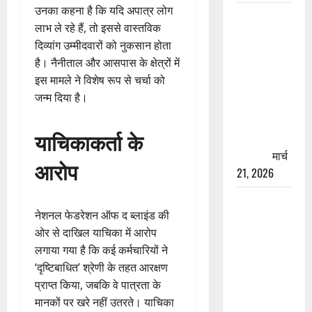
उनका कहना है कि यदि अपात्र लोग
रामझूला पुल
लाभ ले रहे हैं, तो इससे वास्तविक
की मरम्मत
दिव्यांग उम्मीदवारों को नुकसान होता
शुरू! 11
है। नैनीताल और आसपास के क्षेत्रों में
करोड़ की
इस मामले ने विशेष रूप से चर्चा को
योजना,
जन्म दिया है।
चारधाम
यात्रा से
याचिकाकर्ता के
पहले होगा
काम पूरा
मार्च
आरोप
21, 2026
AIIMS
नेशनल फेडरेशन ऑफ द ब्लाइंड की
ऋषिकेश के
ओर से दाखिल याचिका में आरोप
नाम पर
लगाया गया है कि कई कर्मचारियों ने
नौकरी का
‘दृष्टिबाधित’ श्रेणी के तहत आरक्षण
झांसा! फर्जी
प्राप्त किया, जबकि वे पात्रता के
भर्ती विज्ञापन
मानकों पर खरे नहीं उतरते। याचिका
से युवाओं को