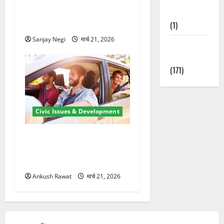
में बिजली व्यवस्था मजबूत करने
Nature
के लिए 21.51 करोड़ की योजना
(1)
मंजूर
Sanjay Negi
मार्च 21, 2026
Weather
Update
(171)
Civic Issues & Development
उत्तराखंड में BlaBla पर लग
सकती है रोक! हादसे के बाद
सरकार सख्त, जांच तेज
Ankush Rawat
मार्च 21, 2026