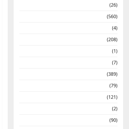
Health & Wellness
(26)
Local News
(560)
Naukri
(4)
News
(208)
Opinion / Editorial
(1)
Opinion & Editorial
(7)
Politics
(389)
Sarkari Naukri
(79)
Spirituality
(121)
Temples
(2)
Temples
(90)