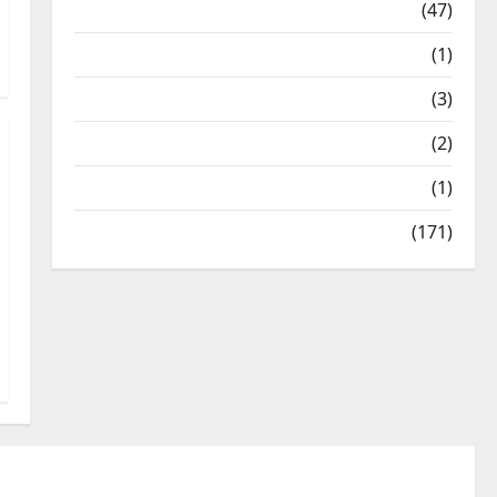
Travel
(47)
Treks & Adventures
(1)
Treks & Adventures
(3)
Waterfalls & Nature
(2)
Waterfalls & Nature
(1)
Weather Update
(171)