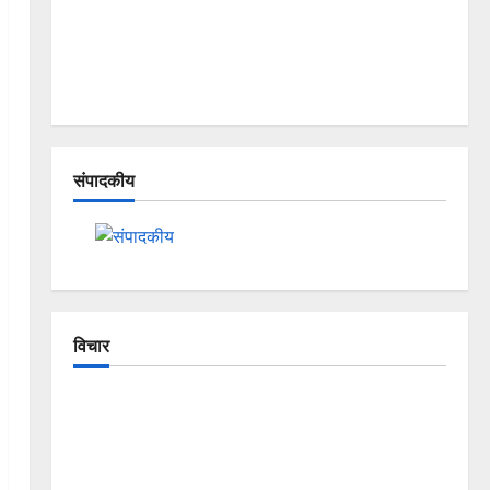
संपादकीय
विचार
The Crumbling Mountains of
Uttarakhand: Continuous Disasters in
Dehradun, Chamoli, and Joshimath —
Why Is This Destruction Repeating?