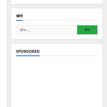
खोजे
निम्न
को
खोजें:
SPONSORED