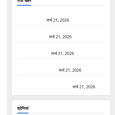
तजा खबरें
दून में रफ्तार का कहर! 120 Km/h थार ने स्कूटी सवारों को
कुचला, एक की मौत
मार्च 21, 2026
ऋषिकेश में बड़ा प्रॉपर्टी फ्रॉड! 100 रुपये के स्टांप पेपर पर
NRI की जमीन हड़पी
मार्च 21, 2026
मसूरी रोड हादसा: खाई में गिरी थार, एक युवक की मौत—
SDRF ने दो को बचाया
मार्च 21, 2026
रामझूला पुल की मरम्मत शुरू! 11 करोड़ की योजना, चारधाम
यात्रा से पहले होगा काम पूरा
मार्च 21, 2026
AIIMS ऋषिकेश के नाम पर नौकरी का झांसा! फर्जी भर्ती
विज्ञापन से युवाओं को ठगने की कोशिश
मार्च 21, 2026
श्रेणियां