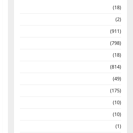
Astrology
(18)
Bizarre
(2)
Civic Issues & Development
(911)
Crime & Accident
(798)
Culture & Lifestyle
(18)
Current Affairs
(814)
Education & Exam Updates
(49)
Festivals & Events
(175)
Festivals & Events
(10)
Food & Local Cuisine
(10)
Food & Local Cuisine
(1)