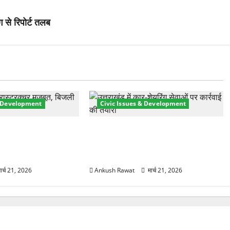
ग से रिपोर्ट तलब
& Development
Civic Issues & Development
री तेज! हरिद्वार में
उत्तराखंड में BlaBla पर लग सकती है
मजबूत करने के लिए
रोक! हादसे के बाद सरकार सख्त, जांच
 योजना मंजूर
तेज
ार्च 21, 2026
Ankush Rawat
मार्च 21, 2026