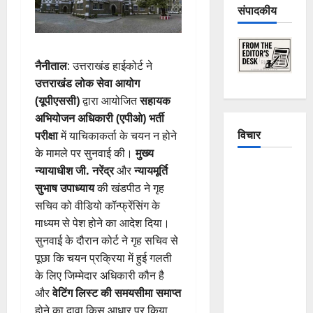
संपादकीय
नैनीताल
: उत्तराखंड हाईकोर्ट ने
उत्तराखंड लोक सेवा आयोग
(यूपीएससी)
द्वारा आयोजित
सहायक
अभियोजन अधिकारी (एपीओ) भर्ती
विचार
परीक्षा
में याचिकाकर्ता के चयन न होने
के मामले पर सुनवाई की।
मुख्य
The
न्यायाधीश जी. नरेंद्र
और
न्यायमूर्ति
Crumbling
सुभाष उपाध्याय
की खंडपीठ ने गृह
Mountains
सचिव को वीडियो कॉन्फ्रेंसिंग के
of
माध्यम से पेश होने का आदेश दिया।
Uttarakhand:
सुनवाई के दौरान कोर्ट ने गृह सचिव से
Continuous
पूछा कि चयन प्रक्रिया में हुई गलती
Disasters in
के लिए जिम्मेदार अधिकारी कौन है
Dehradun,
और
वेटिंग लिस्ट की समयसीमा समाप्त
Chamoli,
होने का दावा किस आधार पर किया