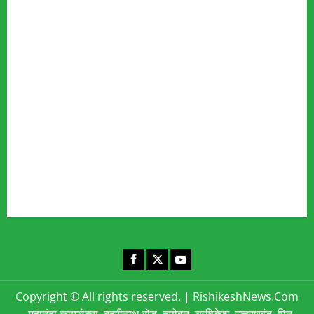
Advertise
Our Team
Fact Checking Policy
Disclaimer
Editorial Policy
Privacy Policy
Cookies Policy
Corrections & Complaints Policy
Corrections & Grievance Redressal Policy
Terms & Condition
Advertising & Sponsored Content Policy
Contact Us
Facebook
X
YouTube
Copyright © All rights reserved.
|
RishikeshNews.Com
- महानंदा काम्प्लेक्स, बद्रीनाथ रोड, तपोवन, ऋषिकेश, उत्तराखंड, पिन