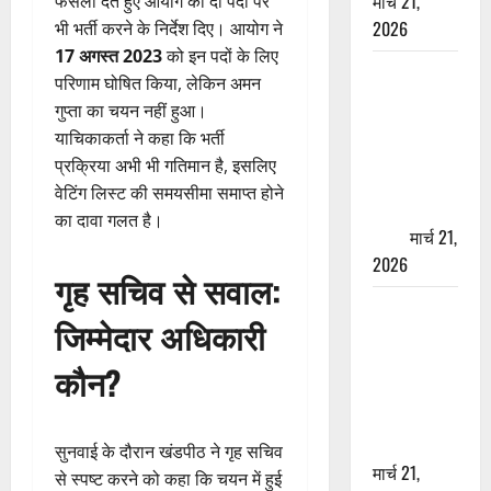
मार्च 21,
फैसला देते हुए आयोग को दो पदों पर
2026
भी भर्ती करने के निर्देश दिए। आयोग ने
17 अगस्त 2023
को इन पदों के लिए
ऋषिकेश में
परिणाम घोषित किया, लेकिन अमन
बड़ा प्रॉपर्टी
गुप्ता का चयन नहीं हुआ।
फ्रॉड! 100
याचिकाकर्ता ने कहा कि भर्ती
रुपये के स्टांप
प्रक्रिया अभी भी गतिमान है, इसलिए
पेपर पर NRI
वेटिंग लिस्ट की समयसीमा समाप्त होने
की जमीन
का दावा गलत है।
हड़पी
मार्च 21,
2026
गृह सचिव से सवाल:
मसूरी रोड
जिम्मेदार अधिकारी
हादसा: खाई में
गिरी थार, एक
कौन?
युवक की मौत
—SDRF ने
दो को बचाया
सुनवाई के दौरान खंडपीठ ने गृह सचिव
मार्च 21,
से स्पष्ट करने को कहा कि चयन में हुई