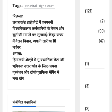
Spirituality
Tags:
Nainital High Court
(121)
पो
पिछला:
Temples
(2)
उत्तराखंड हाईकोर्ट में एचएनबी
स्ट
विश्वविद्यालय कर्मचारियों के वेतन और
Temples
(90)
यूसीसी मामले पर सुनवाई: केंद्र-राज्य
ने
में वेतन विवाद, अगली तारीख 10
Travel
(47)
वि
नवंबर
Treks &
अगला:
गे
Adventures
हिमालयी क्षेत्रों में भू-स्थानिक डेटा की
(1)
भूमिका: उत्तराखंड के लिए आपदा
श
प्रबंधन और टोपोग्राफिक मैपिंग में
Treks &
न
नया दौर
Adventures
(3)
Waterfalls &
संबंधित कहानियां
Nature
(2)