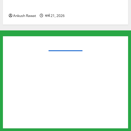
रामझूला पुल की मरम्मत शुरू! 11 करोड़ की योजना, चारधाम
यात्रा से पहले होगा काम पूरा
Ankush Rawat
मार्च 21, 2026
TRENDING TOPICS
Rishikesh Land Protest
Ankita Bhandari Murder Case
Wildlife Conflict
Leopard Attack
Bear Attack
Elephant Attack
Articles
Sukhwant Singh Suicide Case
Save Auli