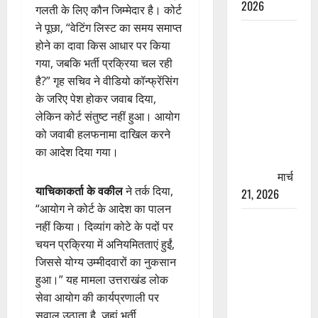
2026
गलती के लिए कौन जिम्मेदार है। कोर्ट
ने पूछा, “वेटिंग लिस्ट का समय समाप्त
रामझूला पुल
होने का दावा किस आधार पर किया
की मरम्मत
गया, जबकि भर्ती प्रक्रिया चल रही
शुरू! 11
है?” गृह सचिव ने वीडियो कॉन्फ्रेंसिंग
करोड़ की
के जरिए पेश होकर जवाब दिया,
योजना,
लेकिन कोर्ट संतुष्ट नहीं हुआ। आयोग
चारधाम
को जवाबी हलफनामा दाखिल करने
यात्रा से
का आदेश दिया गया।
पहले होगा
काम पूरा
मार्च
याचिकाकर्ता के वकील
ने तर्क दिया,
21, 2026
“आयोग ने कोर्ट के आदेश का पालन
AIIMS
नहीं किया। दिव्यांग कोटे के पदों पर
ऋषिकेश के
चयन प्रक्रिया में अनियमितताएं हुईं,
नाम पर
जिससे योग्य उम्मीदवारों का नुकसान
नौकरी का
हुआ।” यह मामला उत्तराखंड लोक
झांसा! फर्जी
सेवा आयोग की कार्यप्रणाली पर
भर्ती विज्ञापन
सवाल उठाता है, जहां भर्ती