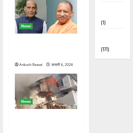
Waterfalls &
Nature
(1)
News
Weather
रक्षा मंत्री राजनाथ सिंह और
Update
सीएम योगी आज पहुंचेंगे, हरिद्वार
(171)
कार्यक्रम में होंगे शामिल
Ankush Rawat
फ़रवरी 6, 2026
News
चकराता के गमरी गांव में तीन
मंजिला देवदार का मकान आग में
खाक, 25 लाख का नुकसान