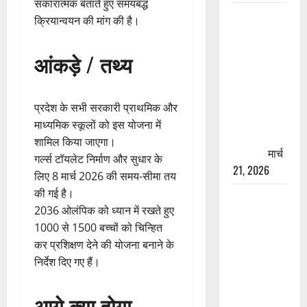
सकारात्मक बताते हुए समयबद्ध
रामझूला पुल
क्रियान्वयन की मांग की है।
की मरम्मत
शुरू! 11
आंकड़े / तथ्य
करोड़ की
योजना,
चारधाम
प्रदेश के सभी सरकारी प्राथमिक और
यात्रा से
माध्यमिक स्कूलों को इस योजना में
पहले होगा
शामिल किया जाएगा।
काम पूरा
मार्च
गर्ल्स टॉयलेट निर्माण और सुधार के
21, 2026
लिए 8 मार्च 2026 की समय-सीमा तय
की गई है।
AIIMS
2036 ओलंपिक को ध्यान में रखते हुए
ऋषिकेश के
1000 से 1500 बच्चों को चिन्हित
नाम पर
कर प्रशिक्षण देने की योजना बनाने के
नौकरी का
निर्देश दिए गए हैं।
झांसा! फर्जी
भर्ती विज्ञापन
आगे क्या होगा
से युवाओं को