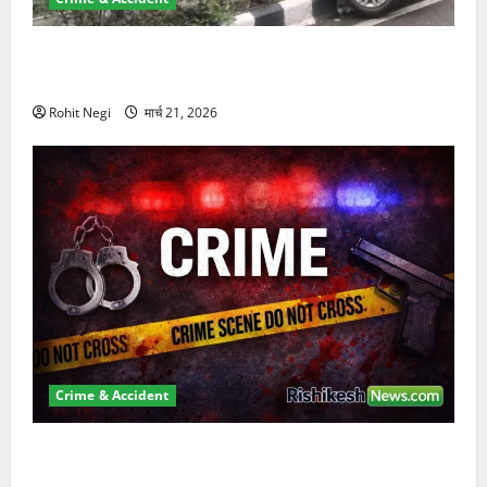
दून में रफ्तार का कहर! 120 Km/h थार ने स्कूटी सवारों को
कुचला, एक की मौत
Rohit Negi
मार्च 21, 2026
Crime & Accident
ऋषिकेश में बड़ा प्रॉपर्टी फ्रॉड! 100 रुपये के स्टांप पेपर पर
NRI की जमीन हड़पी