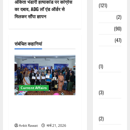
वि
अंकिता भंडारी हत्याकांड पर कांग्रेस
(121)
का दबाव, ADG लॉ एंड ऑर्डर से
गे
मिलकर सौंपा ज्ञापन
Temples
(2)
श
Temples
(90)
न
Travel
(47)
संबंधित कहानियां
Treks &
Adventures
(1)
Treks &
Adventures
Current Affairs
(3)
देहरादून में युवा संसद 2026:
Waterfalls &
छात्रों ने लोकतंत्र और संविधान
Nature
पर रखे दमदार विचार
(2)
Ankit Rawat
मार्च 21, 2026
Waterfalls &