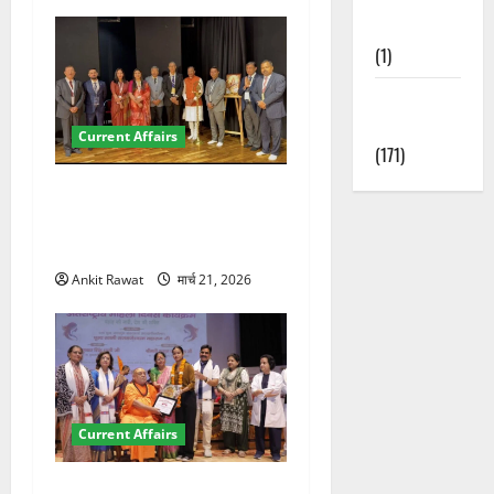
Nature
(1)
Weather
Update
Current Affairs
(171)
देहरादून में इंटरनेशनल मैरीटाइम
कॉन्फ्रेंस की शुरुआत, 7 देशों के
200+ प्रतिनिधि शामिल
Ankit Rawat
मार्च 21, 2026
Current Affairs
“पहाड़ की नारी, देश की शक्ति”