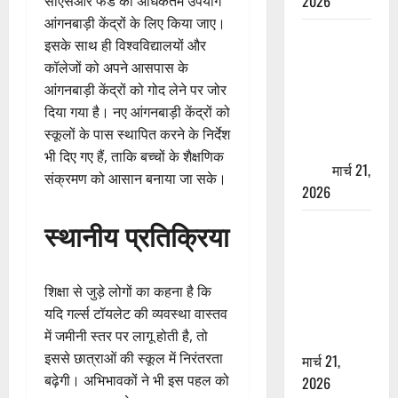
2026
सीएसआर फंड का अधिकतम उपयोग
आंगनबाड़ी केंद्रों के लिए किया जाए।
ऋषिकेश में
इसके साथ ही विश्वविद्यालयों और
बड़ा प्रॉपर्टी
कॉलेजों को अपने आसपास के
फ्रॉड! 100
आंगनबाड़ी केंद्रों को गोद लेने पर जोर
रुपये के स्टांप
दिया गया है। नए आंगनबाड़ी केंद्रों को
पेपर पर NRI
स्कूलों के पास स्थापित करने के निर्देश
की जमीन
भी दिए गए हैं, ताकि बच्चों के शैक्षणिक
हड़पी
मार्च 21,
संक्रमण को आसान बनाया जा सके।
2026
स्थानीय प्रतिक्रिया
मसूरी रोड
हादसा: खाई में
गिरी थार, एक
शिक्षा से जुड़े लोगों का कहना है कि
युवक की मौत
यदि गर्ल्स टॉयलेट की व्यवस्था वास्तव
—SDRF ने
में जमीनी स्तर पर लागू होती है, तो
दो को बचाया
इससे छात्राओं की स्कूल में निरंतरता
मार्च 21,
बढ़ेगी। अभिभावकों ने भी इस पहल को
2026