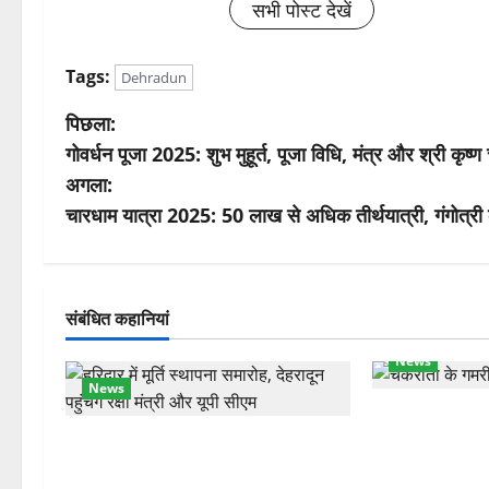
सभी पोस्ट देखें
Tags:
Dehradun
पो
पिछला:
गोवर्धन पूजा 2025: शुभ मुहूर्त, पूजा विधि, मंत्र और श्री कृष
स्ट
अगला:
ने
चारधाम यात्रा 2025: 50 लाख से अधिक तीर्थयात्री, गंगोत्री क
वि
गे
संबंधित कहानियां
श
News
News
न
चकराता के गमरी ग
रक्षा मंत्री राजनाथ सिंह और सीएम योगी
देवदार का मकान
आज पहुंचेंगे, हरिद्वार कार्यक्रम में होंगे
का नुकसान