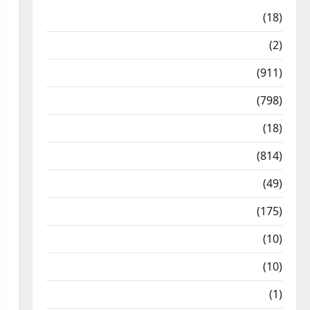
Astrology
(18)
Bizarre
(2)
Civic Issues & Development
(911)
Crime & Accident
(798)
Culture & Lifestyle
(18)
Current Affairs
(814)
Education & Exam Updates
(49)
Festivals & Events
(175)
Festivals & Events
(10)
Food & Local Cuisine
(10)
Food & Local Cuisine
(1)