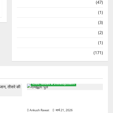
Travel
(47)
Treks & Adventures
(1)
Treks & Adventures
(3)
Waterfalls & Nature
(2)
Waterfalls & Nature
(1)
Weather Update
(171)
Civic Issues & Development
रामझूला पुल की मरम्मत शुरू! 11 करोड़ की
ार, एक युवक
योजना, चारधाम यात्रा से पहले होगा काम पूरा
Ankush Rawat
मार्च 21, 2026