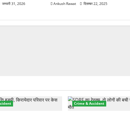
जनवरी 31, 2026
Ankush Rawat
दिसम्बर 22, 2025
cident
Crime & Accident
़ा प्रॉपर्टी फ्रॉड! 100 रुपये के
मसूरी रोड हादसा: खाई में गिरी थ
पर NRI की जमीन हड़पी
की मौत—SDRF ने दो को बचाया