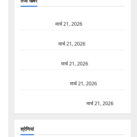
तजा खबरें
दून में रफ्तार का कहर! 120 Km/h थार ने स्कूटी सवारों को
कुचला, एक की मौत
मार्च 21, 2026
ऋषिकेश में बड़ा प्रॉपर्टी फ्रॉड! 100 रुपये के स्टांप पेपर पर
NRI की जमीन हड़पी
मार्च 21, 2026
मसूरी रोड हादसा: खाई में गिरी थार, एक युवक की मौत—
SDRF ने दो को बचाया
मार्च 21, 2026
रामझूला पुल की मरम्मत शुरू! 11 करोड़ की योजना, चारधाम
यात्रा से पहले होगा काम पूरा
मार्च 21, 2026
AIIMS ऋषिकेश के नाम पर नौकरी का झांसा! फर्जी भर्ती
विज्ञापन से युवाओं को ठगने की कोशिश
मार्च 21, 2026
श्रेणियां