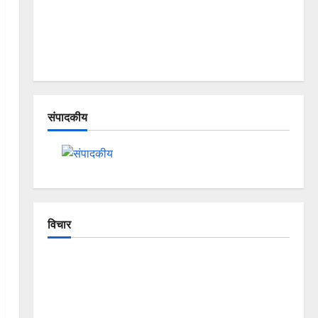
संपादकीय
विचार
The Crumbling Mountains of
Uttarakhand: Continuous Disasters in
Dehradun, Chamoli, and Joshimath —
Why Is This Destruction Repeating?