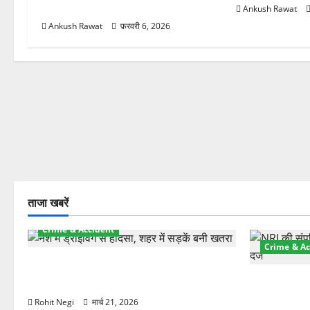
शामिल
Ankush Rawat
Ankush Rawat
फ़रवरी 6, 2026
ताजा खबरें
Crime & Accident
Crime & Ac
दून में रफ्तार का कहर! 120 Km/h थार ने
स्कूटी सवारों को कुचला, एक की मौत
ऋषिकेश में बड
स्टांप पेपर 
Rohit Negi
मार्च 21, 2026