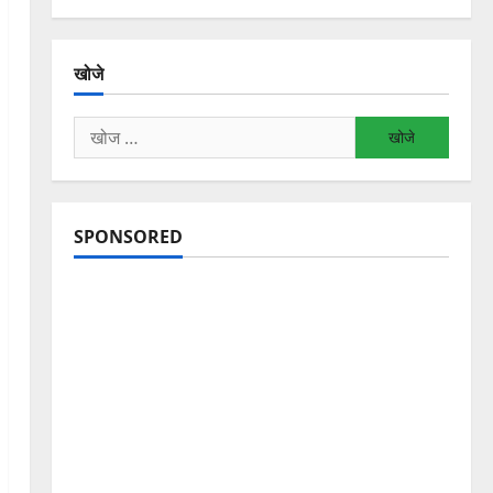
खोजे
निम्न
को
खोजें:
SPONSORED