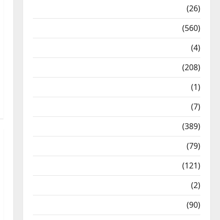
Health & Wellness
(26)
Local News
(560)
Naukri
(4)
News
(208)
Opinion / Editorial
(1)
Opinion & Editorial
(7)
Politics
(389)
Sarkari Naukri
(79)
Spirituality
(121)
Temples
(2)
Temples
(90)