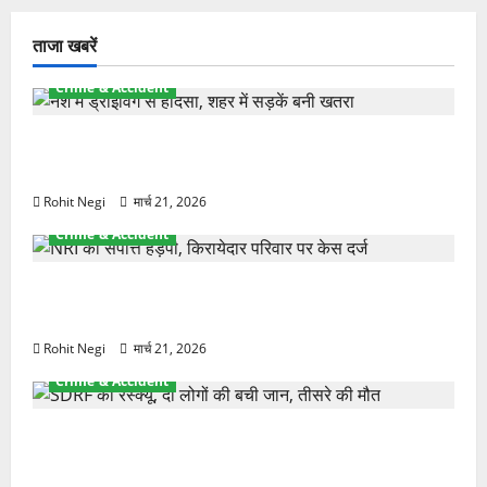
ताजा खबरें
Crime & Accident
दून में रफ्तार का कहर! 120 Km/h थार ने स्कूटी सवारों को
कुचला, एक की मौत
Rohit Negi
मार्च 21, 2026
Crime & Accident
ऋषिकेश में बड़ा प्रॉपर्टी फ्रॉड! 100 रुपये के स्टांप पेपर पर
NRI की जमीन हड़पी
Rohit Negi
मार्च 21, 2026
Crime & Accident
मसूरी रोड हादसा: खाई में गिरी थार, एक युवक की मौत—
SDRF ने दो को बचाया