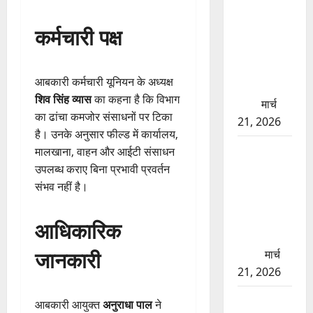
बड़ा प्रॉपर्टी
कर्मचारी पक्ष
फ्रॉड! 100
रुपये के स्टांप
पेपर पर NRI
आबकारी कर्मचारी यूनियन के अध्यक्ष
की जमीन
शिव सिंह व्यास
का कहना है कि विभाग
हड़पी
मार्च
का ढांचा कमजोर संसाधनों पर टिका
21, 2026
है। उनके अनुसार फील्ड में कार्यालय,
मसूरी रोड
मालखाना, वाहन और आईटी संसाधन
हादसा: खाई
उपलब्ध कराए बिना प्रभावी प्रवर्तन
में गिरी थार,
संभव नहीं है।
एक युवक की
मौत—SDRF
आधिकारिक
ने दो को
जानकारी
बचाया
मार्च
21, 2026
रामझूला पुल
आबकारी आयुक्त
अनुराधा पाल
ने