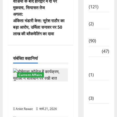
स्ट
Spirituality
वीडियो के बाद हरिद्वार में दो पर
(121)
मुकदमा, सियासत तेज
ने
अगला:
Temples
वि
अंकिता भंडारी केस: सुरेश राठौर का
(2)
बड़ा आरोप, उर्मिला सनावर पर 50
गे
लाख की ब्लैकमेलिंग का दावा
Temples
(90)
श
Travel
(47)
न
संबंधित कहानियां
Treks &
Adventures
(1)
Current Affairs
Treks &
देहरादून में युवा संसद 2026:
Adventures
छात्रों ने लोकतंत्र और संविधान
(3)
पर रखे दमदार विचार
Waterfalls
Ankit Rawat
मार्च 21, 2026
& Nature