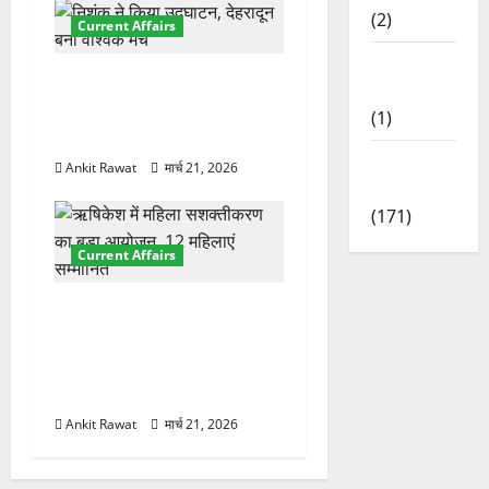
(2)
Current Affairs
Waterfalls
देहरादून में इंटरनेशनल मैरीटाइम
& Nature
कॉन्फ्रेंस की शुरुआत, 7 देशों के
(1)
200+ प्रतिनिधि शामिल
Weather
Ankit Rawat
मार्च 21, 2026
Update
(171)
Current Affairs
“पहाड़ की नारी, देश की शक्ति”
कार्यक्रम में गूंजी महिला
सशक्तीकरण की आवाज, 12
महिलाओं को मिला सम्मान
Ankit Rawat
मार्च 21, 2026