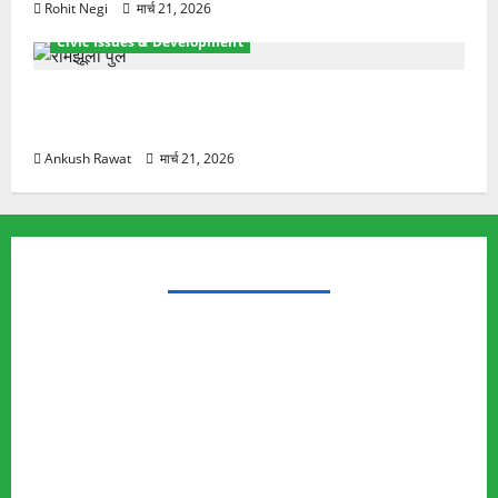
Rohit Negi
मार्च 21, 2026
Civic Issues & Development
रामझूला पुल की मरम्मत शुरू! 11 करोड़ की योजना, चारधाम
यात्रा से पहले होगा काम पूरा
Ankush Rawat
मार्च 21, 2026
TRENDING TOPICS
Rishikesh Land Protest
Ankita Bhandari Murder Case
Wildlife Conflict
Leopard Attack
Bear Attack
Elephant Attack
Articles