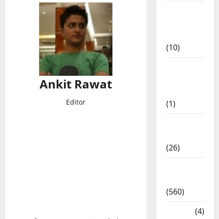
Food &
Local
Cuisine
(10)
Food &
Local
Ankit Rawat
Cuisine
Editor
(1)
Health &
Wellness
(26)
Local
News
(560)
Naukri
(4)