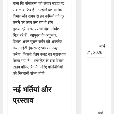
की मरम्मत
माना कि संसाधनों को लेकर उठाए गए
शुरू! 11
सवाल वाजिब हैं। उन्होंने बताया कि
करोड़ की
विभाग लंबे समय से इन कमियों को दूर
योजना,
करने पर काम कर रहा है और
चारधाम
मुख्यमंत्री स्तर पर भी दिशा-निर्देश
यात्रा से
मिल रहे हैं। आयुक्त के अनुसार,
पहले होगा
विभाग अपने पुराने सर्वर को अपग्रेड
काम पूरा
मार्च
कर आईटी इंफ्रास्ट्रक्चर मजबूत
21, 2026
करेगा, जिसके लिए बजट का प्रावधान
किया गया है। अपग्रेड के बाद रियल-
AIIMS
टाइम मॉनिटरिंग के जरिए गतिविधियों
ऋषिकेश के
की निगरानी संभव होगी।
नाम पर
नौकरी का
नई भर्तियां और
झांसा! फर्जी
भर्ती विज्ञापन
प्रस्ताव
से युवाओं को
ठगने की
कोशिश
मार्च