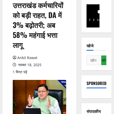
उत्तराखंड कर्मचारियों
को बड़ी राहत, DA में
Facebook
X
YouTube
3% बढ़ोतरी; अब
58% महंगाई भत्ता
लागू
खोजे
Ankit Rawat
निम्न
को
नवम्बर 18, 2025
खोजें:
1 मिनट पढ़ें
SPONSORED
संपादकीय