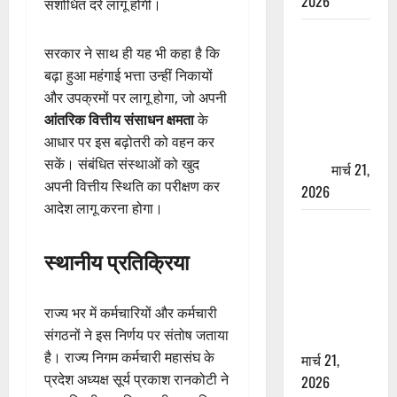
2026
संशोधित दरें लागू होंगी।
ऋषिकेश में
सरकार ने साथ ही यह भी कहा है कि
बड़ा प्रॉपर्टी
बढ़ा हुआ महंगाई भत्ता उन्हीं निकायों
फ्रॉड! 100
और उपक्रमों पर लागू होगा, जो अपनी
रुपये के स्टांप
आंतरिक वित्तीय संसाधन क्षमता
के
पेपर पर NRI
आधार पर इस बढ़ोतरी को वहन कर
की जमीन
सकें। संबंधित संस्थाओं को खुद
हड़पी
मार्च 21,
अपनी वित्तीय स्थिति का परीक्षण कर
2026
आदेश लागू करना होगा।
मसूरी रोड
हादसा: खाई में
स्थानीय प्रतिक्रिया
गिरी थार, एक
युवक की मौत
राज्य भर में कर्मचारियों और कर्मचारी
—SDRF ने
संगठनों ने इस निर्णय पर संतोष जताया
दो को बचाया
है। राज्य निगम कर्मचारी महासंघ के
मार्च 21,
प्रदेश अध्यक्ष सूर्य प्रकाश रानकोटी ने
2026