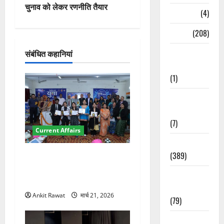
गे
चुनाव को लेकर रणनीति तैयार
Naukri
(4)
श
News
(208)
न
Opinion /
संबंधित कहानियां
Editorial
(1)
Opinion &
Editorial
(7)
Current Affairs
Politics
(389)
देहरादून में युवा संसद 2026:
छात्रों ने लोकतंत्र और संविधान
Sarkari
पर रखे दमदार विचार
Naukri
Ankit Rawat
मार्च 21, 2026
(79)
Spirituality