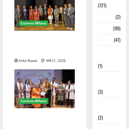
(121)
Temples
(2)
Current Affairs
Temples
(90)
देहरादून में इंटरनेशनल मैरीटाइम
Travel
(47)
कॉन्फ्रेंस की शुरुआत, 7 देशों के
Treks &
200+ प्रतिनिधि शामिल
Adventures
Ankit Rawat
मार्च 21, 2026
(1)
Treks &
Adventures
(3)
Current Affairs
Waterfalls &
Nature
“पहाड़ की नारी, देश की शक्ति”
(2)
कार्यक्रम में गूंजी महिला
Waterfalls &