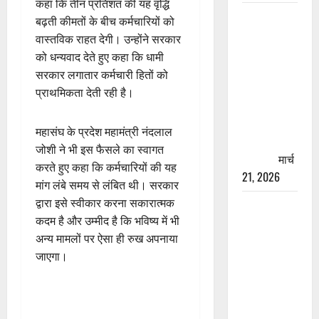
कहा कि तीन प्रतिशत की यह वृद्धि
रामझूला पुल
बढ़ती कीमतों के बीच कर्मचारियों को
की मरम्मत
वास्तविक राहत देगी। उन्होंने सरकार
शुरू! 11
को धन्यवाद देते हुए कहा कि धामी
करोड़ की
सरकार लगातार कर्मचारी हितों को
योजना,
प्राथमिकता देती रही है।
चारधाम
यात्रा से
महासंघ के प्रदेश महामंत्री नंदलाल
पहले होगा
जोशी ने भी इस फैसले का स्वागत
काम पूरा
मार्च
करते हुए कहा कि कर्मचारियों की यह
21, 2026
मांग लंबे समय से लंबित थी। सरकार
द्वारा इसे स्वीकार करना सकारात्मक
AIIMS
कदम है और उम्मीद है कि भविष्य में भी
ऋषिकेश के
अन्य मामलों पर ऐसा ही रुख अपनाया
नाम पर
जाएगा।
नौकरी का
झांसा! फर्जी
भर्ती विज्ञापन
से युवाओं को