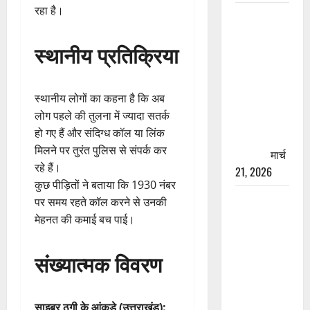
रहा है।
रामझूला पुल
की मरम्मत
स्थानीय प्रतिक्रिया
शुरू! 11
करोड़ की
योजना,
स्थानीय लोगों का कहना है कि अब
चारधाम
लोग पहले की तुलना में ज्यादा सतर्क
यात्रा से
हो गए हैं और संदिग्ध कॉल या लिंक
पहले होगा
मिलने पर तुरंत पुलिस से संपर्क कर
काम पूरा
मार्च
रहे हैं।
21, 2026
कुछ पीड़ितों ने बताया कि 1930 नंबर
AIIMS
पर समय रहते कॉल करने से उनकी
ऋषिकेश के
मेहनत की कमाई बच पाई।
नाम पर
नौकरी का
संख्यात्मक विवरण
झांसा! फर्जी
भर्ती विज्ञापन
से युवाओं को
साइबर ठगी के आंकड़े (उत्तराखंड):