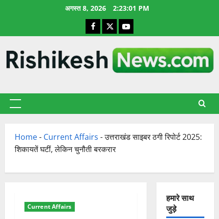
छोड़कर
अगस्त 8, 2026
2:23:02 PM
सामग्री
Facebook
X
YouTube
पर
जाएँ
प्राथमिक
सूची
Home
-
Current Affairs
-
उत्तराखंड साइबर ठगी रिपोर्ट 2025:
शिकायतें घटीं, लेकिन चुनौती बरकरार
हमारे साथ
Current Affairs
जुड़े