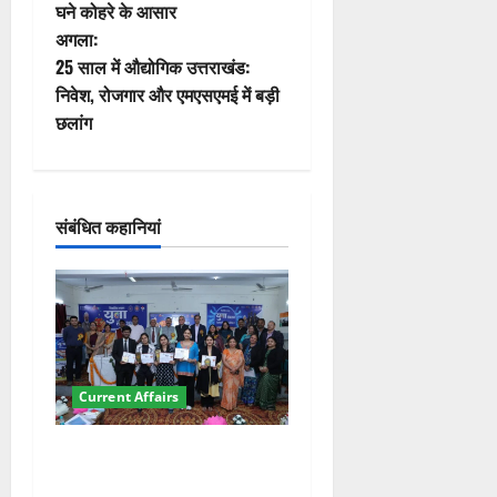
घने कोहरे के आसार
ने
अगला:
वि
25 साल में औद्योगिक उत्तराखंड:
निवेश, रोजगार और एमएसएमई में बड़ी
गे
छलांग
श
न
संबंधित कहानियां
Current Affairs
देहरादून में युवा संसद 2026:
छात्रों ने लोकतंत्र और संविधान