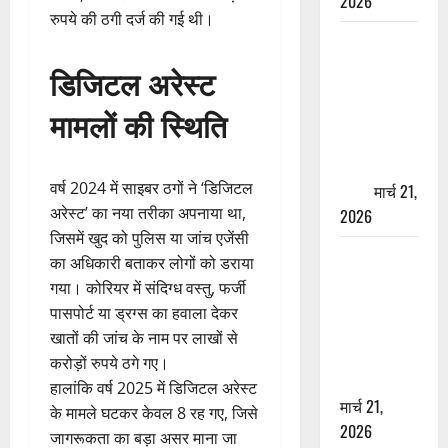
2026
रुपये की ठगी दर्ज की गई थी।
ऋषिकेश में
बड़ा प्रॉपर्टी
डिजिटल अरेस्ट
फ्रॉड! 100
मामलों की स्थिति
रुपये के स्टांप
पेपर पर NRI
की जमीन
वर्ष 2024 में साइबर ठगों ने ‘डिजिटल
हड़पी
मार्च 21,
अरेस्ट’ का नया तरीका अपनाया था,
2026
जिसमें खुद को पुलिस या जांच एजेंसी
मसूरी रोड
का अधिकारी बताकर लोगों को डराया
हादसा: खाई में
गया। कोरियर में संदिग्ध वस्तु, फर्जी
गिरी थार, एक
पासपोर्ट या ड्रग्स का हवाला देकर
युवक की मौत
खातों की जांच के नाम पर लाखों से
—SDRF ने
करोड़ों रुपये ठगे गए।
दो को बचाया
हालांकि वर्ष 2025 में डिजिटल अरेस्ट
मार्च 21,
के मामले घटकर केवल 8 रह गए, जिसे
2026
जागरूकता का बड़ा असर माना जा