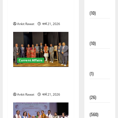
देहरादून में युवा संसद 2026:
Events
छात्रों ने लोकतंत्र और संविधान
(10)
पर रखे दमदार विचार
Food &
Ankit Rawat
मार्च 21, 2026
Local
Cuisine
(10)
Food &
Local
Current Affairs
Cuisine
(1)
देहरादून में इंटरनेशनल मैरीटाइम
कॉन्फ्रेंस की शुरुआत, 7 देशों के
Health &
200+ प्रतिनिधि शामिल
Wellness
Ankit Rawat
मार्च 21, 2026
(26)
Local News
(560)