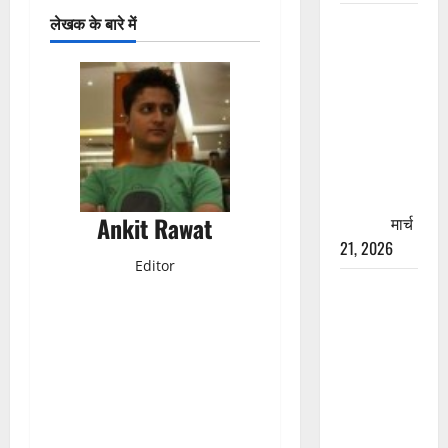
रामझूला पुल
लेखक के बारे में
की मरम्मत
शुरू! 11
करोड़ की
योजना,
चारधाम
यात्रा से
पहले होगा
Ankit Rawat
काम पूरा
मार्च
21, 2026
Editor
AIIMS
ऋषिकेश के
नाम पर
नौकरी का
झांसा! फर्जी
भर्ती विज्ञापन
से युवाओं को