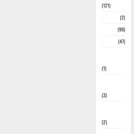
(121)
Temples
(2)
Temples
(90)
Travel
(47)
Treks &
Adventures
(1)
Treks &
Adventures
(3)
Waterfalls &
Nature
(2)
Waterfalls &