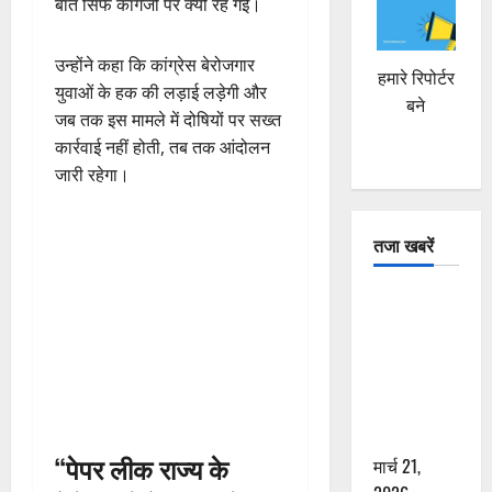
बात सिर्फ कागजों पर क्यों रह गई।
उन्होंने कहा कि कांग्रेस बेरोजगार
हमारे रिपोर्टर
युवाओं के हक की लड़ाई लड़ेगी और
बने
जब तक इस मामले में दोषियों पर सख्त
कार्रवाई नहीं होती, तब तक आंदोलन
जारी रहेगा।
तजा खबरें
दून में रफ्तार
का कहर! 120
Km/h थार ने
स्कूटी सवारों
को कुचला,
एक की मौत
“पेपर लीक राज्य के
मार्च 21,