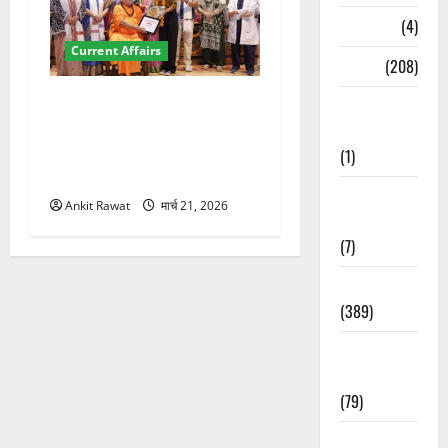
Naukri
(4)
Current Affairs
News
(208)
“पहाड़ की नारी, देश की शक्ति”
Opinion /
कार्यक्रम में गूंजी महिला
Editorial
सशक्तीकरण की आवाज, 12
(1)
महिलाओं को मिला सम्मान
Opinion &
Ankit Rawat
मार्च 21, 2026
Editorial
(7)
Politics
(389)
Sarkari
Naukri
(79)
Spirituality