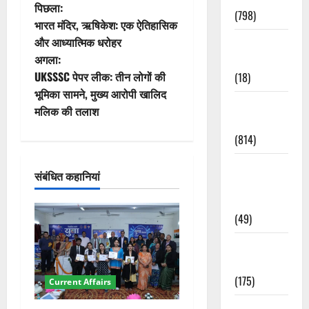
पो
पिछला:
(798)
भारत मंदिर, ऋषिकेश: एक ऐतिहासिक
स्ट
और आध्यात्मिक धरोहर
Culture &
अगला:
Lifestyle
ने
UKSSSC पेपर लीक: तीन लोगों की
(18)
वि
भूमिका सामने, मुख्य आरोपी खालिद
Current
मलिक की तलाश
गे
Affairs
(814)
श
Education &
संबंधित कहानियां
न
Exam
Updates
(49)
Festivals &
Events
(175)
Current Affairs
Festivals &