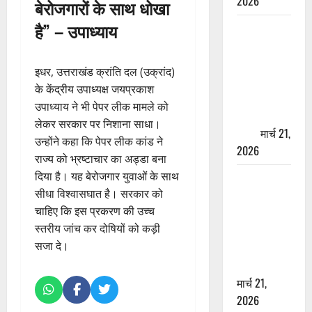
2026
बेरोजगारों के साथ धोखा
है” – उपाध्याय
ऋषिकेश में
बड़ा प्रॉपर्टी
फ्रॉड! 100
इधर, उत्तराखंड क्रांति दल (उक्रांद)
रुपये के स्टांप
के केंद्रीय उपाध्यक्ष जयप्रकाश
पेपर पर NRI
उपाध्याय ने भी पेपर लीक मामले को
की जमीन
लेकर सरकार पर निशाना साधा।
हड़पी
मार्च 21,
उन्होंने कहा कि पेपर लीक कांड ने
2026
राज्य को भ्रष्टाचार का अड्डा बना
दिया है। यह बेरोजगार युवाओं के साथ
मसूरी रोड
सीधा विश्वासघात है। सरकार को
हादसा: खाई में
चाहिए कि इस प्रकरण की उच्च
गिरी थार, एक
स्तरीय जांच कर दोषियों को कड़ी
युवक की मौत
सजा दे।
—SDRF ने
दो को बचाया
मार्च 21,
2026