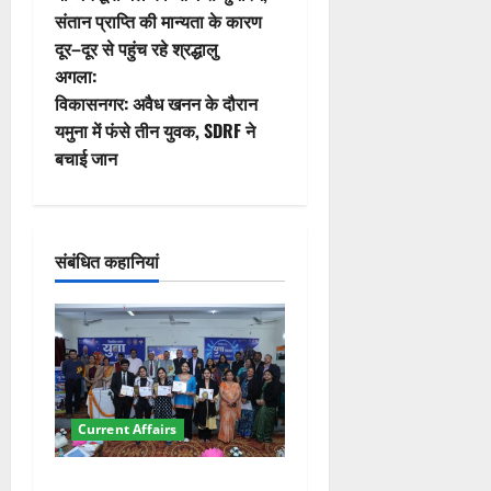
स्ट
संतान प्राप्ति की मान्यता के कारण
दूर–दूर से पहुंच रहे श्रद्धालु
ने
अगला:
वि
विकासनगर: अवैध खनन के दौरान
यमुना में फंसे तीन युवक, SDRF ने
गे
बचाई जान
श
न
संबंधित कहानियां
Current Affairs
देहरादून में युवा संसद 2026: