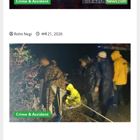
Crime & Accident
ऋषिकेश में बड़ा प्रॉपर्टी फ्रॉड! 100 रुपये के स्टांप पेपर पर
NRI की जमीन हड़पी
Rohit Negi
मार्च 21, 2026
Crime & Accident
मसूरी रोड हादसा: खाई में गिरी थार, एक युवक की मौत—SDRF
ने दो को बचाया