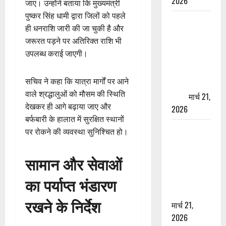
2026
जाए। उन्होंने बताया कि मुख्यमंत्री
पुष्कर सिंह धामी द्वारा जिलों को पहले
ऋषिकेश में
ही धनराशि जारी की जा चुकी है और
बड़ा प्रॉपर्टी
जरूरत पड़ने पर अतिरिक्त राशि भी
फ्रॉड! 100
उपलब्ध कराई जाएगी।
रुपये के स्टांप
पेपर पर NRI
सचिव ने कहा कि यात्रा मार्गों पर आने
की जमीन
वाले श्रद्धालुओं को मौसम की स्थिति
हड़पी
मार्च 21,
देखकर ही आगे बढ़ाया जाए और
2026
बर्फबारी के हालात में सुरक्षित स्थानों
मसूरी रोड
पर रोकने की व्यवस्था सुनिश्चित हो।
हादसा: खाई में
गिरी थार, एक
सामान और सेवाओं
युवक की मौत
—SDRF ने
का पर्याप्त भंडारण
दो को बचाया
रखने के निर्देश
मार्च 21,
2026