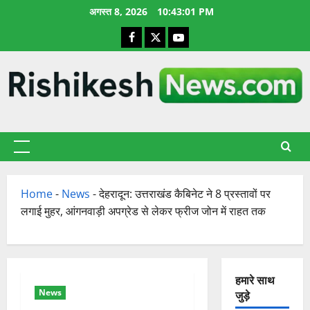
छोड़कर
अगस्त 8, 2026
10:43:01 PM
सामग्री
Facebook
X
YouTube
पर
जाएँ
प्राथमिक
सूची
Home
-
News
-
देहरादून: उत्तराखंड कैबिनेट ने 8 प्रस्तावों पर
लगाई मुहर, आंगनवाड़ी अपग्रेड से लेकर फ्रीज जोन में राहत तक
हमारे साथ
News
जुड़े