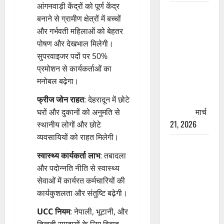
आंगनवाड़ी केंद्रों को पूर्ण केंद्र
रामझूला पुल
बनाने से ग्रामीण क्षेत्रों में बच्चों
की मरम्मत
और गर्भवती महिलाओं को बेहतर
शुरू! 11
पोषण और देखभाल मिलेगी।
करोड़ की
सुपरवाइजर पदों पर 50%
योजना,
प्रमोशन से कार्यकर्ताओं का
चारधाम
मनोबल बढ़ेगा।
यात्रा से
पहले होगा
फ्रीज जोन राहत
: देहरादून में छोटे
काम पूरा
मार्च
घरों और दुकानों को अनुमति से
21, 2026
स्थानीय लोगों और छोटे
व्यवसायियों को राहत मिलेगी।
AIIMS
स्वास्थ्य कार्यकर्ता लाभ
: तबादला
ऋषिकेश के
और पदोन्नति नीति से स्वास्थ्य
नाम पर
सेवाओं में कार्यरत कर्मचारियों की
नौकरी का
कार्यकुशलता और संतुष्टि बढ़ेगी।
झांसा! फर्जी
भर्ती विज्ञापन
UCC नियम
: नेपाली, भूटानी, और
से युवाओं को