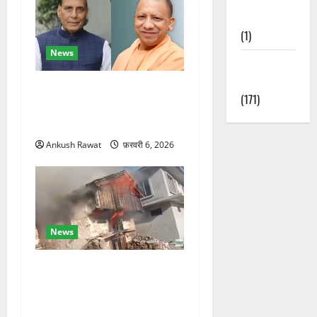
Nature
(1)
News
Weather
Update
रक्षा मंत्री राजनाथ सिंह और
(171)
सीएम योगी आज पहुंचेंगे, हरिद्वार
कार्यक्रम में होंगे शामिल
Ankush Rawat
फ़रवरी 6, 2026
News
चकराता के गमरी गांव में तीन
मंजिला देवदार का मकान आग में
खाक, 25 लाख का नुकसान