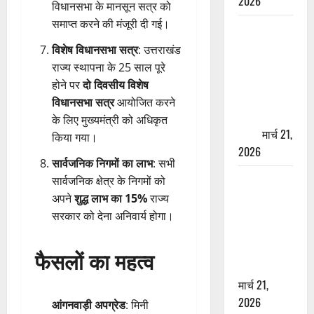
2026
विधानसभा के मानसून सत्र को
समाप्त करने की मंजूरी दी गई।
ऋषिकेश में
बड़ा प्रॉपर्टी
विशेष विधानसभा सत्र
: उत्तराखंड
फ्रॉड! 100
राज्य स्थापना के 25 साल पूरे
रुपये के स्टांप
होने पर
दो दिवसीय विशेष
पेपर पर NRI
विधानसभा सत्र
आयोजित करने
की जमीन
के लिए मुख्यमंत्री को अधिकृत
हड़पी
मार्च 21,
किया गया।
2026
सार्वजनिक निगमों का लाभ
: सभी
मसूरी रोड
सार्वजनिक क्षेत्र के निगमों को
हादसा: खाई में
अपने
शुद्ध लाभ का 15%
राज्य
गिरी थार, एक
सरकार को देना अनिवार्य होगा।
युवक की मौत
—SDRF ने
फैसलों का महत्व
दो को बचाया
मार्च 21,
2026
आंगनवाड़ी अपग्रेड
: मिनी