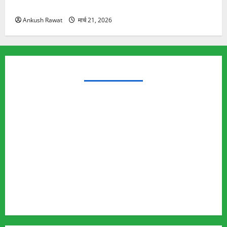
यात्रा से पहले होगा काम पूरा
Ankush Rawat
मार्च 21, 2026
TRENDING TOPICS
Rishikesh Land Protest
Ankita Bhandari Murder Case
Wildlife Conflict
Leopard Attack
Bear Attack
Elephant Attack
Articles
Sukhwant Singh Suicide Case
Save Auli