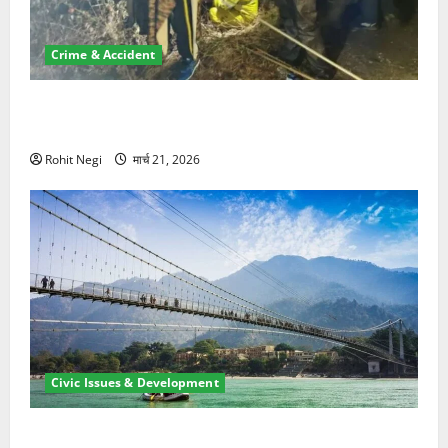
Crime & Accident
मसूरी रोड हादसा: खाई में गिरी थार, एक युवक की मौत—SDRF
ने दो को बचाया
Rohit Negi
मार्च 21, 2026
Civic Issues & Development
रामझूला पुल की मरम्मत शुरू! 11 करोड़ की योजना, चारधाम