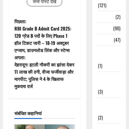
सभी पोस्ट देखें
(121)
Temples
(2)
पो
पिछला:
Temples
(90)
RBI Grade B Admit Card 2025:
स्ट
120 ग्रेड B पदों के लिए Phase 1
Travel
(47)
हॉल टिकट जारी – 18-19 अक्टूबर
ने
एग्जाम, डाउनलोड लिंक और स्टेप्स
Treks &
वि
अगला:
Adventures
देहरादून: इटली नौकरी का झांसा देकर
(1)
गे
11 लाख की ठगी, वीजा फर्जीवाड़ा और
Treks &
मारपीट; पुलिस ने 4 के खिलाफ
श
Adventures
मुकदमा दर्ज
(3)
न
Waterfalls &
Nature
संबंधित कहानियां
(2)
Waterfalls &