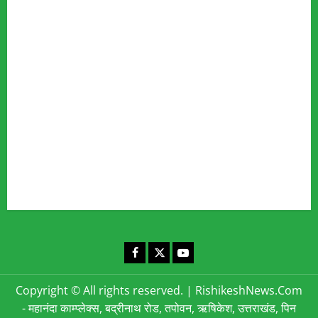
Our Team
Fact Checking Policy
Disclaimer
Editorial Policy
Privacy Policy
Cookies Policy
Corrections & Complaints Policy
Corrections & Grievance Redressal Policy
Terms & Condition
Advertising & Sponsored Content Policy
Contact Us
Facebook
X
YouTube
Copyright © All rights reserved.
|
RishikeshNews.Com
- महानंदा काम्प्लेक्स, बद्रीनाथ रोड, तपोवन, ऋषिकेश, उत्तराखंड, पिन