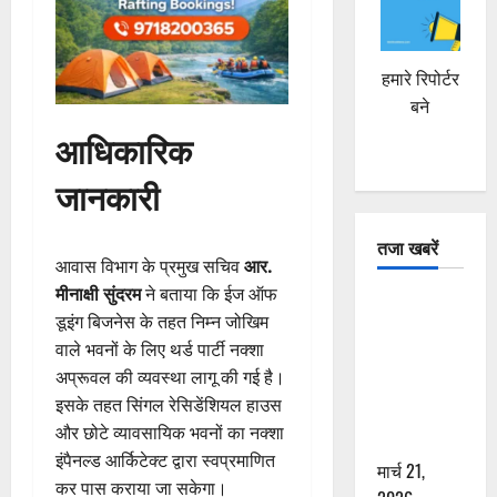
हमारे रिपोर्टर
बने
आधिकारिक
जानकारी
तजा खबरें
आवास विभाग के प्रमुख सचिव
आर.
मीनाक्षी सुंदरम
ने बताया कि ईज ऑफ
दून में रफ्तार
डूइंग बिजनेस के तहत निम्न जोखिम
का कहर! 120
वाले भवनों के लिए थर्ड पार्टी नक्शा
Km/h थार ने
अप्रूवल की व्यवस्था लागू की गई है।
स्कूटी सवारों
इसके तहत सिंगल रेसिडेंशियल हाउस
को कुचला,
और छोटे व्यावसायिक भवनों का नक्शा
एक की मौत
इंपैनल्ड आर्किटेक्ट द्वारा स्वप्रमाणित
मार्च 21,
कर पास कराया जा सकेगा।