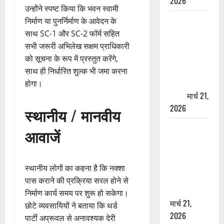
2026
उन्होंने स्पष्ट किया कि भवन स्वामी
ऋषिकेश में
निर्माण या पुनर्निर्माण के आवेदन के
बड़ा प्रॉपर्टी
साथ SC-1 और SC-2 फॉर्म सहित
फ्रॉड! 100
सभी जरूरी अभिलेख सक्षम प्राधिकारी
रुपये के स्टांप
को सूचना के रूप में प्रस्तुत करेंगे,
पेपर पर NRI
साथ ही निर्धारित शुल्क भी जमा करना
की जमीन
होगा।
हड़पी
मार्च 21,
2026
स्थानीय / मानवीय
मसूरी रोड
आवाजें
हादसा: खाई में
गिरी थार, एक
युवक की मौत
स्थानीय लोगों का कहना है कि नक्शा
—SDRF ने
पास कराने की प्रक्रिया सरल होने से
दो को बचाया
निर्माण कार्य समय पर शुरू हो सकेगा।
मार्च 21,
छोटे व्यवसायियों ने बताया कि थर्ड
2026
पार्टी अप्रूवल से अनावश्यक देरी