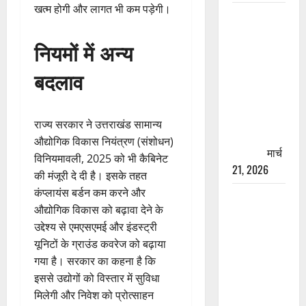
खत्म होगी और लागत भी कम पड़ेगी।
रामझूला पुल
की मरम्मत
नियमों में अन्य
शुरू! 11
करोड़ की
बदलाव
योजना,
चारधाम
यात्रा से
राज्य सरकार ने उत्तराखंड सामान्य
पहले होगा
औद्योगिक विकास नियंत्रण (संशोधन)
काम पूरा
मार्च
विनियमावली, 2025 को भी कैबिनेट
21, 2026
की मंजूरी दे दी है। इसके तहत
कंप्लायंस बर्डन कम करने और
AIIMS
औद्योगिक विकास को बढ़ावा देने के
ऋषिकेश के
उद्देश्य से एमएसएमई और इंडस्ट्री
नाम पर
यूनिटों के ग्राउंड कवरेज को बढ़ाया
नौकरी का
गया है। सरकार का कहना है कि
झांसा! फर्जी
इससे उद्योगों को विस्तार में सुविधा
भर्ती विज्ञापन
मिलेगी और निवेश को प्रोत्साहन
से युवाओं को