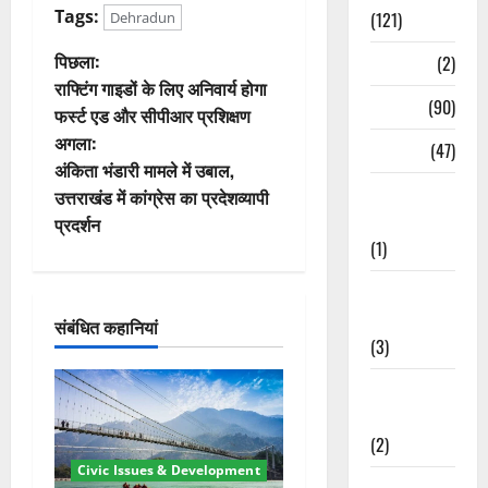
Tags:
(121)
Dehradun
पो
पिछला:
Temples
(2)
राफ्टिंग गाइडों के लिए अनिवार्य होगा
स्ट
Temples
(90)
फर्स्ट एड और सीपीआर प्रशिक्षण
अगला:
ने
Travel
(47)
अंकिता भंडारी मामले में उबाल,
Treks &
वि
उत्तराखंड में कांग्रेस का प्रदेशव्यापी
Adventures
प्रदर्शन
गे
(1)
श
Treks &
Adventures
संबंधित कहानियां
न
(3)
Waterfalls &
Nature
(2)
Civic Issues & Development
Waterfalls &