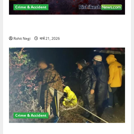
Crime & Accident
ऋषिकेश में बड़ा प्रॉपर्टी फ्रॉड! 100 रुपये के स्टांप पेपर पर
NRI की जमीन हड़पी
Rohit Negi
मार्च 21, 2026
Crime & Accident
मसूरी रोड हादसा: खाई में गिरी थार, एक युवक की मौत—SDRF