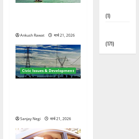
Nature
रामझूला पुल की मरम्मत शुरू! 11
(1)
करोड़ की योजना, चारधाम यात्रा
से पहले होगा काम पूरा
Weather
Update
Ankush Rawat
मार्च 21, 2026
(171)
Civic Issues & Development
कुंभ 2027 की तैयारी तेज! हरिद्वार
में बिजली व्यवस्था मजबूत करने
के लिए 21.51 करोड़ की योजना
मंजूर
Sanjay Negi
मार्च 21, 2026