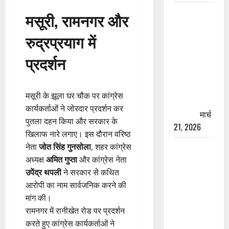
रामझूला पुल
मसूरी, रामनगर और
की मरम्मत
रुद्रप्रयाग में
शुरू! 11
करोड़ की
प्रदर्शन
योजना,
चारधाम
यात्रा से
मसूरी के झूला घर चौक पर कांग्रेस
पहले होगा
कार्यकर्ताओं ने जोरदार प्रदर्शन कर
काम पूरा
मार्च
पुतला दहन किया और सरकार के
21, 2026
खिलाफ नारे लगाए। इस दौरान वरिष्ठ
नेता
जोत सिंह गुनसोला
, शहर कांग्रेस
AIIMS
अध्यक्ष
अमित गुप्ता
और कांग्रेस नेता
ऋषिकेश के
उपेंद्र थपली
ने सरकार से कथित
नाम पर
आरोपी का नाम सार्वजनिक करने की
नौकरी का
मांग की।
झांसा! फर्जी
रामनगर में रानीखेत रोड पर प्रदर्शन
भर्ती विज्ञापन
करते हुए कांग्रेस कार्यकर्ताओं ने
से युवाओं को