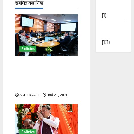
संबंधित कहानियां
Nature
(1)
Weather
Update
(171)
Politics
कैबिनेट विस्तार के बाद धामी का
कम होगा बोझ! 35 विभागों का
बंटवारा जल्द, सरकार में आएगी
तेजी
Ankit Rawat
मार्च 21, 2026
Politics