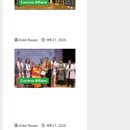
Current Affairs
देहरादून में इंटरनेशनल मैरीटाइम
कॉन्फ्रेंस की शुरुआत, 7 देशों के
200+ प्रतिनिधि शामिल
Ankit Rawat
मार्च 21, 2026
Current Affairs
“पहाड़ की नारी, देश की शक्ति”
कार्यक्रम में गूंजी महिला
सशक्तीकरण की आवाज, 12
महिलाओं को मिला सम्मान
Ankit Rawat
मार्च 21, 2026