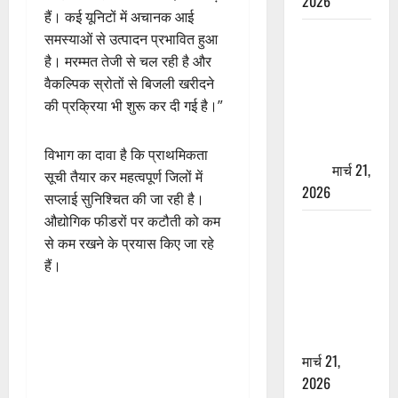
2026
हैं। कई यूनिटों में अचानक आई
ऋषिकेश में
समस्याओं से उत्पादन प्रभावित हुआ
बड़ा प्रॉपर्टी
है। मरम्मत तेजी से चल रही है और
फ्रॉड! 100
वैकल्पिक स्रोतों से बिजली खरीदने
रुपये के स्टांप
की प्रक्रिया भी शुरू कर दी गई है।”
पेपर पर NRI
की जमीन
विभाग का दावा है कि प्राथमिकता
हड़पी
मार्च 21,
सूची तैयार कर महत्वपूर्ण जिलों में
2026
सप्लाई सुनिश्चित की जा रही है।
औद्योगिक फीडरों पर कटौती को कम
मसूरी रोड
से कम रखने के प्रयास किए जा रहे
हादसा: खाई में
हैं।
गिरी थार, एक
युवक की मौत
—SDRF ने
दो को बचाया
मार्च 21,
2026