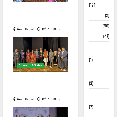
(121)
देहरादून में युवा संसद 2026:
Temples
(2)
छात्रों ने लोकतंत्र और संविधान
पर रखे दमदार विचार
Temples
(90)
Ankit Rawat
मार्च 21, 2026
Travel
(47)
Treks &
Adventures
(1)
Current Affairs
Treks &
Adventures
देहरादून में इंटरनेशनल मैरीटाइम
(3)
कॉन्फ्रेंस की शुरुआत, 7 देशों के
200+ प्रतिनिधि शामिल
Waterfalls &
Nature
Ankit Rawat
मार्च 21, 2026
(2)
Waterfalls &