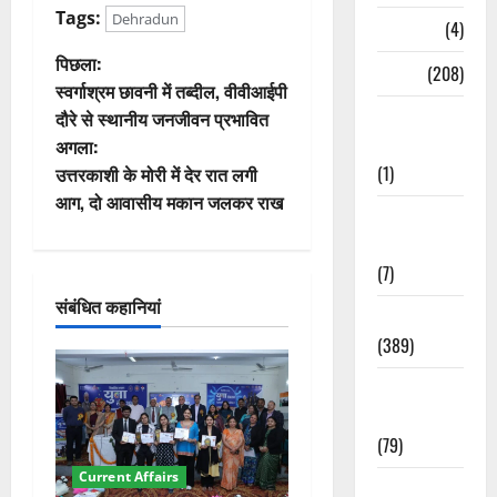
Tags:
Dehradun
Naukri
(4)
पो
पिछला:
News
(208)
स्वर्गाश्रम छावनी में तब्दील, वीवीआईपी
स्ट
Opinion /
दौरे से स्थानीय जनजीवन प्रभावित
Editorial
अगला:
ने
(1)
उत्तरकाशी के मोरी में देर रात लगी
वि
आग, दो आवासीय मकान जलकर राख
Opinion &
Editorial
गे
(7)
श
संबंधित कहानियां
Politics
न
(389)
Sarkari
Naukri
(79)
Current Affairs
Spirituality