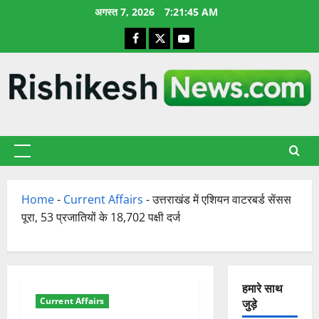
छोड़कर
अगस्त 7, 2026
7:21:46 AM
सामग्री
Facebook
X
YouTube
पर
जाएँ
प्राथमिक
सूची
Home
-
Current Affairs
-
उत्तराखंड में एशियन वाटरबर्ड सेंसस
पूरा, 53 प्रजातियों के 18,702 पक्षी दर्ज
हमारे साथ
Current Affairs
जुड़े