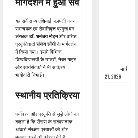
मार्गदर्शन में हुआ सर्वे
रामझूला पुल
की मरम्मत
यह सर्वे राज्य एशियाई जलपक्षी गणना
शुरू! 11
समन्वयक एवं सेवानिवृत्त प्रमुख वन
करोड़ की
संरक्षक
डॉ. धनंजय मोहन
और वरिष्ठ
योजना,
प्रकृतिवादी
संजय सोंधी
के मार्गदर्शन
चारधाम
में किया गया। इसमें विभिन्न
यात्रा से
विश्वविद्यालयों के छात्रों, नेचर गाइड
पहले होगा
और स्वयंसेवकों ने भी सक्रिय
काम पूरा
मार्च
भागीदारी निभाई।
21, 2026
AIIMS
स्थानीय प्रतिक्रिया
ऋषिकेश के
नाम पर
नौकरी का
पर्यावरण और प्रकृति से जुड़े लोगों का
झांसा! फर्जी
कहना है कि सेंसस के सकारात्मक
भर्ती विज्ञापन
आंकड़े संरक्षण प्रयासों को और
से युवाओं को
मजबूत करने की प्रेरणा देते हैं।