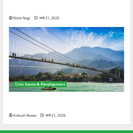
मसूरी रोड हादसा: खाई में गिरी थार, एक युवक की मौत—SDRF
ने दो को बचाया
Rohit Negi
मार्च 21, 2026
Civic Issues & Development
रामझूला पुल की मरम्मत शुरू! 11 करोड़ की योजना, चारधाम
यात्रा से पहले होगा काम पूरा
Ankush Rawat
मार्च 21, 2026