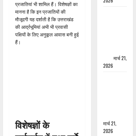
2026
प्रजातियां भी शामिल हैं। विशेषज्ञों का
मानना है कि इन प्रजातियों की
ऋषिकेश में
मौजूदगी यह दर्शाती है कि उत्तराखंड
बड़ा प्रॉपर्टी
की आर्द्रभूमियां अभी भी प्रवासी
फ्रॉड! 100
पक्षियों के लिए अनुकूल आवास बनी हुई
रुपये के स्टांप
हैं।
पेपर पर NRI
की जमीन
हड़पी
मार्च 21,
2026
मसूरी रोड
हादसा: खाई में
गिरी थार, एक
युवक की मौत
—SDRF ने
दो को बचाया
विशेषज्ञों के
मार्च 21,
2026