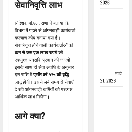
सेवानिवृत्ति लाभ
2026
रामझूला पुल
की मरम्मत
निदेशक बी.एल. राणा ने बताया कि
शुरू! 11
विभाग में पहले से आंगनबाड़ी कार्यकर्ता
करोड़ की
कल्याण कोष बनाया गया है।
योजना,
सेवानिवृत्त होने वाली कार्यकर्ताओं को
चारधाम
कम से कम एक लाख रुपये
की
यात्रा से
एकमुश्त धनराशि प्रदान की जाएगी।
पहले होगा
इसके साथ ही सेवा अवधि के अनुसार
काम पूरा
मार्च
इस राशि में
प्रति वर्ष 5% की वृद्धि
21, 2026
लागू होगी। इससे लंबे समय से सेवाएँ
दे रही आंगनबाड़ी कर्मियों को प्रत्यक्ष
AIIMS
आर्थिक लाभ मिलेगा।
ऋषिकेश के
नाम पर
आगे क्या?
नौकरी का
झांसा! फर्जी
भर्ती विज्ञापन