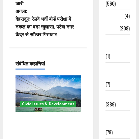
ने
जारी
(560)
वि
अगला:
Naukri
(4)
देहरादून: रेलवे भर्ती बोर्ड परीक्षा में
गे
नकल का बड़ा खुलासा, पटेल नगर
News
(208)
केंद्र से सॉल्वर गिरफ्तार
श
Opinion /
Editorial
न
(1)
संबंधित कहानियां
Opinion &
Editorial
(7)
Politics
(389)
Civic Issues & Development
Sarkari
रामझूला पुल की मरम्मत शुरू! 11
Naukri
करोड़ की योजना, चारधाम यात्रा
(79)
से पहले होगा काम पूरा