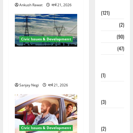
Spirituality
Ankush Rawat
मार्च 21, 2026
(121)
Temples
(2)
Temples
(90)
Civic Issues & Development
Travel
(47)
कुंभ 2027 की तैयारी तेज! हरिद्वार
Treks &
में बिजली व्यवस्था मजबूत करने
Adventures
के लिए 21.51 करोड़ की योजना
(1)
मंजूर
Sanjay Negi
मार्च 21, 2026
Treks &
Adventures
(3)
Waterfalls &
Nature
(2)
Civic Issues & Development