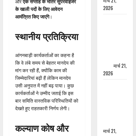
मार्च 21,
और
एक सप्ताह के भीतर सुपरवाइजर
2026
के खाली पदों के लिए आवेदन
आमंत्रित किए जाएंगे
।
ऋषिकेश में
बड़ा प्रॉपर्टी
स्थानीय प्रतिक्रिया
फ्रॉड! 100
रुपये के स्टांप
पेपर पर NRI
आंगनबाड़ी कार्यकर्ताओं का कहना है
की जमीन
कि वे लंबे समय से बेहतर मानदेय की
हड़पी
मार्च 21,
मांग कर रही हैं, क्योंकि काम की
2026
जिम्मेदारियां बढ़ी हैं लेकिन मानदेय
मसूरी रोड
उसी अनुपात में नहीं बढ़ पाया। कुछ
हादसा: खाई में
कार्यकर्ताओं ने उम्मीद जताई कि इस
गिरी थार, एक
बार समिति वास्तविक परिस्थितियों को
युवक की मौत
देखते हुए राहतकारी निर्णय लेगी।
—SDRF ने
दो को बचाया
कल्याण कोष और
मार्च 21,