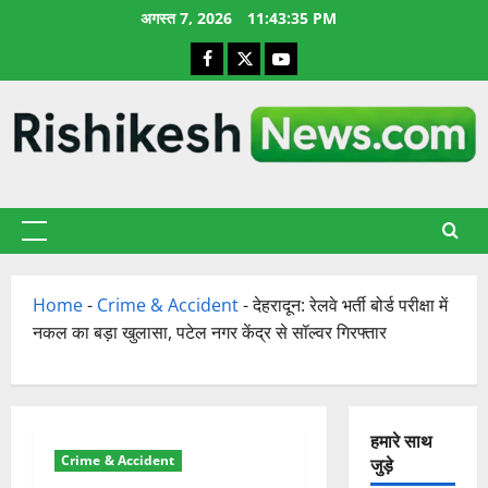
छोड़कर
अगस्त 7, 2026
11:43:36 PM
सामग्री
Facebook
X
YouTube
पर
जाएँ
प्राथमिक
सूची
Home
-
Crime & Accident
-
देहरादून: रेलवे भर्ती बोर्ड परीक्षा में
नकल का बड़ा खुलासा, पटेल नगर केंद्र से सॉल्वर गिरफ्तार
हमारे साथ
Crime & Accident
जुड़े