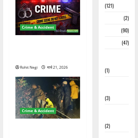
(121)
Temples
(2)
Crime & Accident
Temples
(90)
Travel
(47)
ऋषिकेश में बड़ा प्रॉपर्टी फ्रॉड!
100 रुपये के स्टांप पेपर पर NRI
Treks &
की जमीन हड़पी
Adventures
Rohit Negi
मार्च 21, 2026
(1)
Treks &
Adventures
(3)
Waterfalls &
Crime & Accident
Nature
(2)
मसूरी रोड हादसा: खाई में गिरी
थार, एक युवक की मौत—SDRF
Waterfalls &