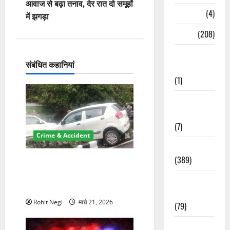
आवाज से बढ़ा तनाव, देर रात दो समूहों
गे
Naukri
(4)
में झगड़ा
श
News
(208)
न
Opinion /
संबंधित कहानियां
Editorial
(1)
Opinion &
Editorial
(7)
Crime & Accident
Politics
(389)
दून में रफ्तार का कहर! 120
Km/h थार ने स्कूटी सवारों को
Sarkari
कुचला, एक की मौत
Naukri
Rohit Negi
मार्च 21, 2026
(79)
Spirituality