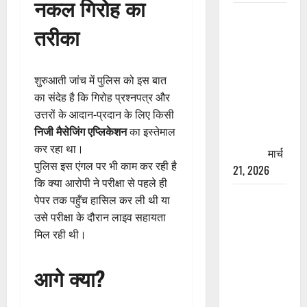
नकल गिरोह का
रामझूला पुल
तरीका
की मरम्मत
शुरू! 11
करोड़ की
शुरुआती जांच में पुलिस को इस बात
योजना,
का संदेह है कि गिरोह प्रश्नपत्र और
चारधाम
उत्तरों के आदान-प्रदान के लिए किसी
यात्रा से
निजी मैसेजिंग एप्लिकेशन
का इस्तेमाल
पहले होगा
कर रहा था।
काम पूरा
मार्च
पुलिस इस एंगल पर भी काम कर रही है
21, 2026
कि क्या आरोपी ने परीक्षा से पहले ही
AIIMS
पेपर तक पहुँच हासिल कर ली थी या
ऋषिकेश के
उसे परीक्षा के दौरान लाइव सहायता
नाम पर
मिल रही थी।
नौकरी का
झांसा! फर्जी
आगे क्या?
भर्ती विज्ञापन
से युवाओं को