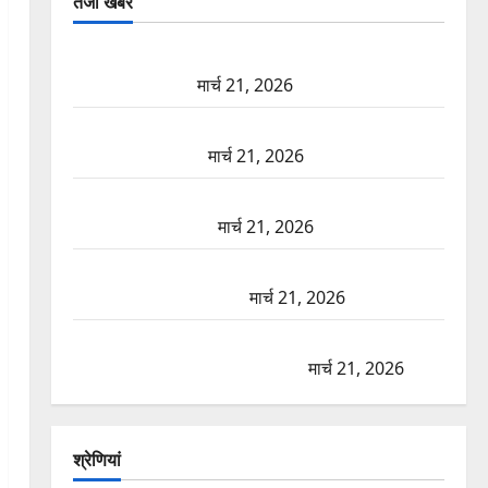
तजा खबरें
दून में रफ्तार का कहर! 120 Km/h थार ने स्कूटी सवारों को
कुचला, एक की मौत
मार्च 21, 2026
ऋषिकेश में बड़ा प्रॉपर्टी फ्रॉड! 100 रुपये के स्टांप पेपर पर
NRI की जमीन हड़पी
मार्च 21, 2026
मसूरी रोड हादसा: खाई में गिरी थार, एक युवक की मौत—
SDRF ने दो को बचाया
मार्च 21, 2026
रामझूला पुल की मरम्मत शुरू! 11 करोड़ की योजना, चारधाम
यात्रा से पहले होगा काम पूरा
मार्च 21, 2026
AIIMS ऋषिकेश के नाम पर नौकरी का झांसा! फर्जी भर्ती
विज्ञापन से युवाओं को ठगने की कोशिश
मार्च 21, 2026
श्रेणियां