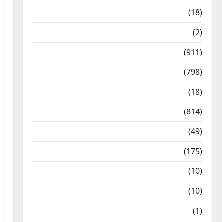
Astrology
(18)
Bizarre
(2)
Civic Issues & Development
(911)
Crime & Accident
(798)
Culture & Lifestyle
(18)
Current Affairs
(814)
Education & Exam Updates
(49)
Festivals & Events
(175)
Festivals & Events
(10)
Food & Local Cuisine
(10)
Food & Local Cuisine
(1)