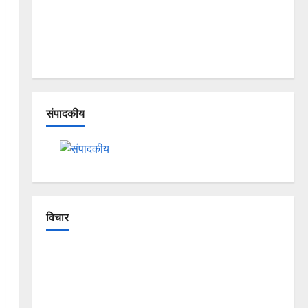
संपादकीय
विचार
The Crumbling Mountains of
Uttarakhand: Continuous Disasters in
Dehradun, Chamoli, and Joshimath —
Why Is This Destruction Repeating?