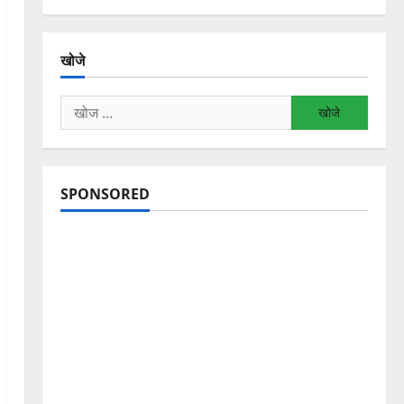
खोजे
निम्न
को
खोजें:
SPONSORED