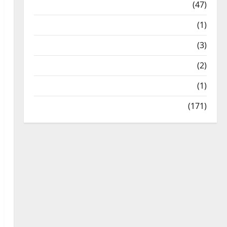
Travel
(47)
Treks & Adventures
(1)
Treks & Adventures
(3)
Waterfalls & Nature
(2)
Waterfalls & Nature
(1)
Weather Update
(171)