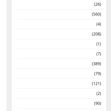
Health & Wellness
(26)
Local News
(560)
Naukri
(4)
News
(208)
Opinion / Editorial
(1)
Opinion & Editorial
(7)
Politics
(389)
Sarkari Naukri
(79)
Spirituality
(121)
Temples
(2)
Temples
(90)