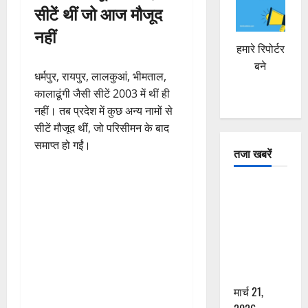
सीटें थीं जो आज मौजूद
नहीं
हमारे रिपोर्टर
बने
धर्मपुर, रायपुर, लालकुआं, भीमताल,
कालाढूंगी जैसी सीटें 2003 में थीं ही
नहीं। तब प्रदेश में कुछ अन्य नामों से
सीटें मौजूद थीं, जो परिसीमन के बाद
समाप्त हो गईं।
तजा खबरें
दून में रफ्तार
का कहर! 120
Km/h थार ने
स्कूटी सवारों
को कुचला,
एक की मौत
मार्च 21,