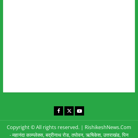
Our Team
Fact Checking Policy
Disclaimer
Editorial Policy
Privacy Policy
Cookies Policy
Corrections & Complaints Policy
Corrections & Grievance Redressal Policy
Terms & Condition
Advertising & Sponsored Content Policy
Contact Us
Facebook
X
YouTube
Copyright © All rights reserved.
|
RishikeshNews.Com
- महानंदा काम्प्लेक्स, बद्रीनाथ रोड, तपोवन, ऋषिकेश, उत्तराखंड, पिन