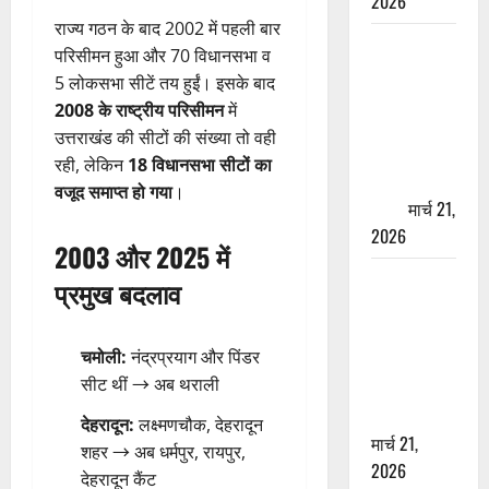
2026
राज्य गठन के बाद 2002 में पहली बार
ऋषिकेश में
परिसीमन हुआ और 70 विधानसभा व
बड़ा प्रॉपर्टी
5 लोकसभा सीटें तय हुईं। इसके बाद
फ्रॉड! 100
2008 के राष्ट्रीय परिसीमन
में
रुपये के स्टांप
उत्तराखंड की सीटों की संख्या तो वही
पेपर पर NRI
रही, लेकिन
18 विधानसभा सीटों का
की जमीन
वजूद समाप्त हो गया
।
हड़पी
मार्च 21,
2026
2003 और 2025 में
मसूरी रोड
प्रमुख बदलाव
हादसा: खाई में
गिरी थार, एक
चमोली:
नंद्रप्रयाग और पिंडर
युवक की मौत
सीट थीं → अब थराली
—SDRF ने
दो को बचाया
देहरादून:
लक्ष्मणचौक, देहरादून
मार्च 21,
शहर → अब धर्मपुर, रायपुर,
2026
देहरादून कैंट