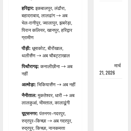
रामझूला पुल
हरिद्वार:
इकबालपुर, लंढौरा,
की मरम्मत
बहादराबाद, लालढांग → अब
शुरू! 11
भेल-रानीपुर, ज्वालापुर, झबरेड़ा,
करोड़ की
पिरान कलियर, खानपुर, हरिद्वार
योजना,
ग्रामीण
चारधाम
पौड़ी:
धूमाकोट, बीरोंखाल,
यात्रा से
थलीसैंण → अब चौबट्टाखाल
पहले होगा
काम पूरा
मार्च
पिथौरागढ़:
कनालीछीना → अब
21, 2026
नहीं
AIIMS
अल्मोड़ा:
भिकियासैंण → अब नहीं
ऋषिकेश के
नैनीताल:
मुकतेश्वर, धारी → अब
नाम पर
लालकुआं, भीमताल, कालाढूंगी
नौकरी का
झांसा! फर्जी
यूएसनगर:
पंतनगर–गदरपुर,
भर्ती विज्ञापन
रुद्रपुर–किच्छा → अब गदरपुर,
से युवाओं को
रुद्रपुर, किच्छा, नानकमत्ता