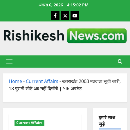
छोड़कर
अगस्त 6, 2026
4:15:03 PM
सामग्री
Facebook
X
YouTube
पर
जाएँ
प्राथमिक
सूची
Home
-
Current Affairs
-
उत्तराखंड 2003 मतदाता सूची जारी,
18 पुरानी सीटें अब नहीं दिखेंगी | SIR अपडेट
हमारे साथ
Current Affairs
जुड़े