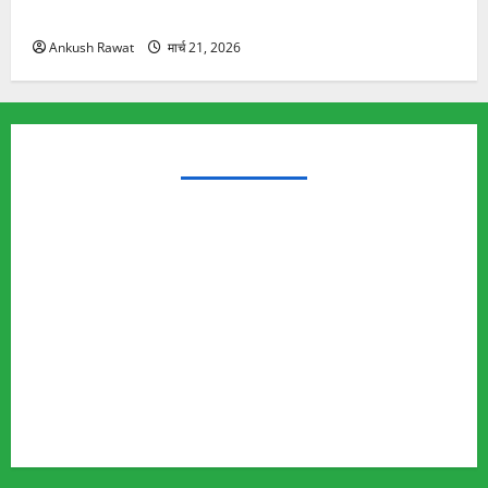
यात्रा से पहले होगा काम पूरा
Ankush Rawat
मार्च 21, 2026
TRENDING TOPICS
Rishikesh Land Protest
Ankita Bhandari Murder Case
Wildlife Conflict
Leopard Attack
Bear Attack
Elephant Attack
Articles
Sukhwant Singh Suicide Case
Save Auli