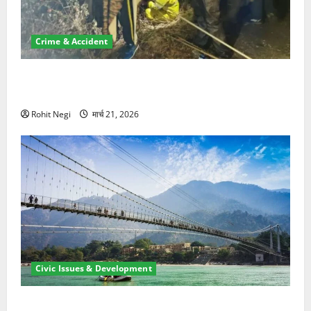
Crime & Accident
मसूरी रोड हादसा: खाई में गिरी थार, एक युवक की मौत—SDRF
ने दो को बचाया
Rohit Negi
मार्च 21, 2026
Civic Issues & Development
रामझूला पुल की मरम्मत शुरू! 11 करोड़ की योजना, चारधाम