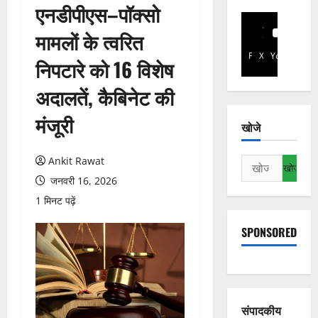
एनडीपीएस–पॉक्सो
मामलों के त्वरित
Facebook
X
YouTube
निपटारे को 16 विशेष
अदालतें, कैबिनेट की
मंजूरी
खोजे
Ankit Rawat
निम्न
को
जनवरी 16, 2026
खोजें:
1 मिनट पढ़ें
SPONSORED
संपादकीय