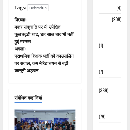
Naukri
(4)
Tags:
Dehradun
पो
News
(208)
पिछला:
मकर संक्रांति पर भी उपेक्षित
Opinion /
स्ट
फूलचट्टी घाट, छह साल बाद भी नहीं
Editorial
हुई मरम्मत
ने
(1)
अगला:
वि
प्राथमिक शिक्षक भर्ती की काउंसलिंग
Opinion &
पर सवाल, कम मेरिट चयन से बढ़ी
Editorial
गे
कानूनी अड़चन
(7)
श
Politics
(389)
न
संबंधित कहानियां
Sarkari
Naukri
(79)
Spirituality