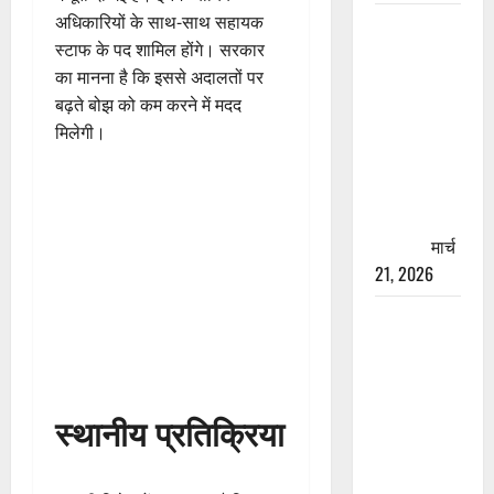
अधिकारियों के साथ-साथ सहायक
रामझूला पुल
स्टाफ के पद शामिल होंगे। सरकार
की मरम्मत
का मानना है कि इससे अदालतों पर
शुरू! 11
बढ़ते बोझ को कम करने में मदद
करोड़ की
मिलेगी।
योजना,
चारधाम
यात्रा से
पहले होगा
काम पूरा
मार्च
21, 2026
AIIMS
ऋषिकेश के
नाम पर
नौकरी का
स्थानीय प्रतिक्रिया
झांसा! फर्जी
भर्ती विज्ञापन
से युवाओं को