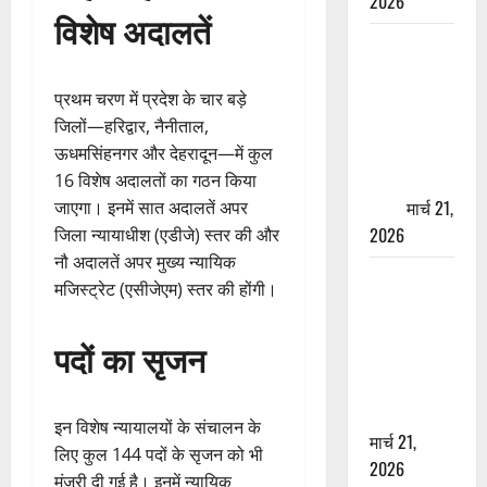
2026
विशेष अदालतें
ऋषिकेश में
बड़ा प्रॉपर्टी
फ्रॉड! 100
प्रथम चरण में प्रदेश के चार बड़े
रुपये के स्टांप
जिलों—हरिद्वार, नैनीताल,
पेपर पर NRI
ऊधमसिंहनगर और देहरादून—में कुल
की जमीन
16 विशेष अदालतों का गठन किया
हड़पी
मार्च 21,
जाएगा। इनमें सात अदालतें अपर
2026
जिला न्यायाधीश (एडीजे) स्तर की और
नौ अदालतें अपर मुख्य न्यायिक
मसूरी रोड
मजिस्ट्रेट (एसीजेएम) स्तर की होंगी।
हादसा: खाई में
गिरी थार, एक
पदों का सृजन
युवक की मौत
—SDRF ने
दो को बचाया
इन विशेष न्यायालयों के संचालन के
मार्च 21,
लिए कुल 144 पदों के सृजन को भी
2026
मंजूरी दी गई है। इनमें न्यायिक