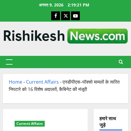
छोड़कर
अगस्त 9, 2026
2:19:22 PM
सामग्री
Facebook
X
YouTube
पर
जाएँ
प्राथमिक
सूची
Home
-
Current Affairs
-
एनडीपीएस–पॉक्सो मामलों के त्वरित
निपटारे को 16 विशेष अदालतें, कैबिनेट की मंजूरी
हमारे साथ
Current Affairs
जुड़े