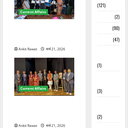
(121)
Current Affairs
Temples
(2)
देहरादून में युवा संसद 2026:
Temples
(90)
छात्रों ने लोकतंत्र और संविधान
Travel
(47)
पर रखे दमदार विचार
Ankit Rawat
मार्च 21, 2026
Treks &
Adventures
(1)
Treks &
Adventures
Current Affairs
(3)
Waterfalls &
देहरादून में इंटरनेशनल मैरीटाइम
Nature
कॉन्फ्रेंस की शुरुआत, 7 देशों के
(2)
200+ प्रतिनिधि शामिल
Ankit Rawat
मार्च 21, 2026
Waterfalls &