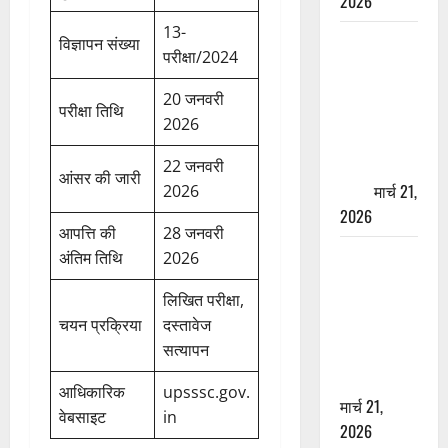
2026
13-
ऋषिकेश में
विज्ञापन संख्या
परीक्षा/2024
बड़ा प्रॉपर्टी
फ्रॉड! 100
20 जनवरी
परीक्षा तिथि
रुपये के स्टांप
2026
पेपर पर NRI
की जमीन
22 जनवरी
आंसर की जारी
हड़पी
मार्च 21,
2026
2026
आपत्ति की
28 जनवरी
मसूरी रोड
अंतिम तिथि
2026
हादसा: खाई में
लिखित परीक्षा,
गिरी थार, एक
चयन प्रक्रिया
दस्तावेज
युवक की मौत
सत्यापन
—SDRF ने
दो को बचाया
आधिकारिक
upsssc.gov.
मार्च 21,
वेबसाइट
in
2026