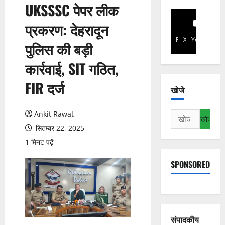
UKSSSC पेपर लीक
प्रकरण: देहरादून
Facebook
X
YouTube
पुलिस की बड़ी
कार्रवाई, SIT गठित,
FIR दर्ज
खोजे
Ankit Rawat
निम्न
को
सितम्बर 22, 2025
खोजें:
1 मिनट पढ़ें
SPONSORED
संपादकीय