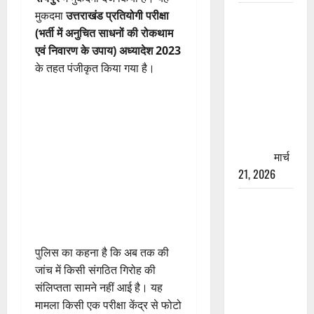
मुकदमा
उत्तराखंड प्रतियोगी परीक्षा
रामझूला पुल
(भर्ती में अनुचित साधनों की रोकथाम
की मरम्मत
एवं निवारण के उपाय) अध्यादेश 2023
शुरू! 11
के तहत पंजीकृत किया गया है।
करोड़ की
योजना,
चारधाम
यात्रा से
पहले होगा
काम पूरा
मार्च
21, 2026
AIIMS
ऋषिकेश के
नाम पर
पुलिस का कहना है कि अब तक की
नौकरी का
जांच में किसी संगठित गिरोह की
झांसा! फर्जी
संलिप्तता सामने नहीं आई है। यह
भर्ती विज्ञापन
मामला किसी एक परीक्षा केंद्र से फोटो
से युवाओं को