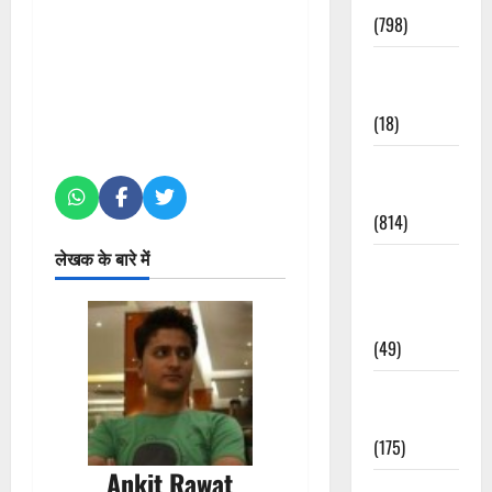
(798)
Culture &
Lifestyle
(18)
Current
Affairs
(814)
लेखक के बारे में
Education &
Exam
Updates
(49)
Festivals &
Events
(175)
Ankit Rawat
Festivals &