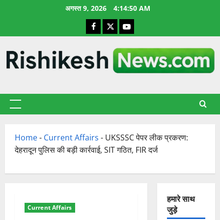
छोड़कर
अगस्त 9, 2026
4:14:51 AM
सामग्री
Facebook
X
YouTube
पर
जाएँ
प्राथमिक
सूची
Home
-
Current Affairs
-
UKSSSC पेपर लीक प्रकरण:
देहरादून पुलिस की बड़ी कार्रवाई, SIT गठित, FIR दर्ज
हमारे साथ
Current Affairs
जुड़े