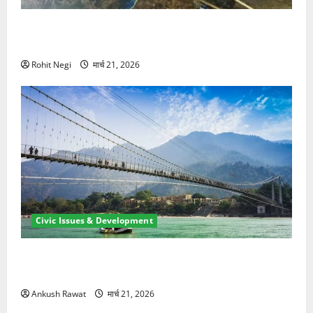
मसूरी रोड हादसा: खाई में गिरी थार, एक युवक की मौत—SDRF
ने दो को बचाया
Rohit Negi
मार्च 21, 2026
Civic Issues & Development
रामझूला पुल की मरम्मत शुरू! 11 करोड़ की योजना, चारधाम
यात्रा से पहले होगा काम पूरा
Ankush Rawat
मार्च 21, 2026