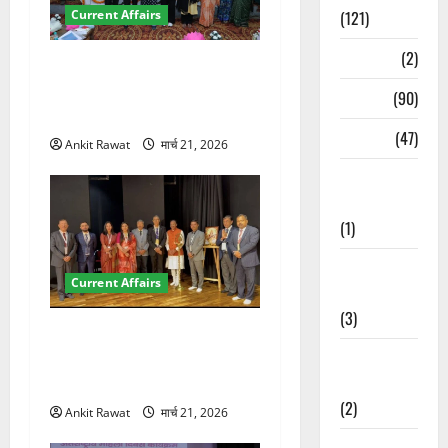
Current Affairs
(121)
Temples
(2)
देहरादून में युवा संसद 2026:
छात्रों ने लोकतंत्र और संविधान
Temples
(90)
पर रखे दमदार विचार
Travel
(47)
Ankit Rawat
मार्च 21, 2026
Treks &
Adventures
(1)
Treks &
Current Affairs
Adventures
(3)
देहरादून में इंटरनेशनल मैरीटाइम
Waterfalls &
कॉन्फ्रेंस की शुरुआत, 7 देशों के
Nature
200+ प्रतिनिधि शामिल
(2)
Ankit Rawat
मार्च 21, 2026
Waterfalls &