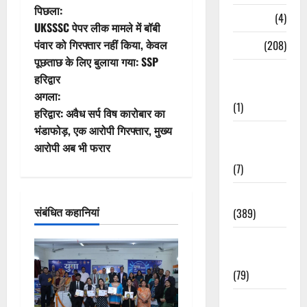
पो
पिछला:
Naukri
(4)
UKSSSC पेपर लीक मामले में बॉबी
स्ट
पंवार को गिरफ्तार नहीं किया, केवल
News
(208)
पूछताछ के लिए बुलाया गया: SSP
ने
Opinion /
हरिद्वार
Editorial
वि
अगला:
(1)
हरिद्वार: अवैध सर्प विष कारोबार का
गे
भंडाफोड़, एक आरोपी गिरफ्तार, मुख्य
Opinion &
आरोपी अब भी फरार
Editorial
श
(7)
न
Politics
संबंधित कहानियां
(389)
Sarkari
Naukri
(79)
Spirituality