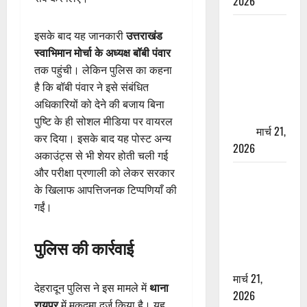
2026
ऋषिकेश में
इसके बाद यह जानकारी
उत्तराखंड
बड़ा प्रॉपर्टी
स्वाभिमान मोर्चा के अध्यक्ष बॉबी पंवार
फ्रॉड! 100
तक पहुंची। लेकिन पुलिस का कहना
रुपये के स्टांप
है कि बॉबी पंवार ने इसे संबंधित
पेपर पर NRI
अधिकारियों को देने की बजाय बिना
की जमीन
पुष्टि के ही सोशल मीडिया पर वायरल
हड़पी
मार्च 21,
कर दिया। इसके बाद यह पोस्ट अन्य
2026
अकाउंट्स से भी शेयर होती चली गई
और परीक्षा प्रणाली को लेकर सरकार
मसूरी रोड
के खिलाफ आपत्तिजनक टिप्पणियाँ की
हादसा: खाई में
गईं।
गिरी थार, एक
युवक की मौत
पुलिस की कार्रवाई
—SDRF ने
दो को बचाया
मार्च 21,
देहरादून पुलिस ने इस मामले में
थाना
2026
रायपुर
में मुकदमा दर्ज किया है। यह