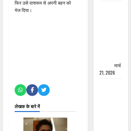
फिर उसे वाशरूम से अपनी बहन को
रामझूला पुल
भेज दिया।
की मरम्मत
शुरू! 11
करोड़ की
योजना,
चारधाम
यात्रा से
पहले होगा
काम पूरा
मार्च
21, 2026
AIIMS
ऋषिकेश के
नाम पर
नौकरी का
लेखक के बारे में
झांसा! फर्जी
भर्ती विज्ञापन
से युवाओं को