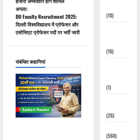
हजारों उम्मीदवार होंगे शामिल
Events
वि
अगला:
(10)
DU Faculty Recruitment 2025:
गे
दिल्ली विश्वविद्यालय में प्रोफेसर और
Food &
एसोसिएट प्रोफेसर पदों पर भर्ती जारी
श
Local
Cuisine
न
(10)
संबंधित कहानियां
Food &
Local
Cuisine
(1)
Health &
Wellness
Sarkari Naukri
(26)
Palwal District Court
Local News
Vacancy 2026: 10वीं पास के
(560)