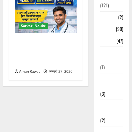
(121)
Temples
(2)
Sarkari Naukri
Temples
(90)
Travel
(47)
DSHM Pharmacist
Recruitment 2026: 200 पद,
Treks &
32,600 रुपये वेतन, आवेदन 7
Adventures
फरवरी तक
(1)
Aman Rawat
जनवरी 27, 2026
Treks &
Adventures
(3)
Waterfalls &
Nature
(2)
Waterfalls &