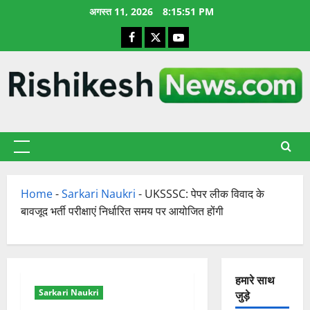
छोड़कर
अगस्त 11, 2026
8:15:52 PM
सामग्री
Facebook
X
YouTube
पर
जाएँ
प्राथमिक
सूची
Home
-
Sarkari Naukri
-
UKSSSC: पेपर लीक विवाद के
बावजूद भर्ती परीक्षाएं निर्धारित समय पर आयोजित होंगी
हमारे साथ
Sarkari Naukri
जुड़े