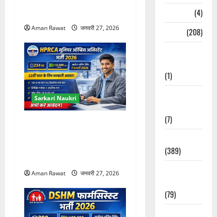
लिए चपरासी भर्ती, ऑफलाइन
Naukri
(4)
आवेदन
Aman Rawat
जनवरी 27, 2026
News
(208)
Opinion /
Editorial
(1)
Opinion &
Sarkari Naukri
Editorial
(7)
HPRCA Junior Office
Assistant 2026: 234 पद, 12वीं
Politics
पास के लिए मौका, आवेदन 27
(389)
फरवरी तक
Sarkari
Aman Rawat
जनवरी 27, 2026
Naukri
(79)
Spirituality