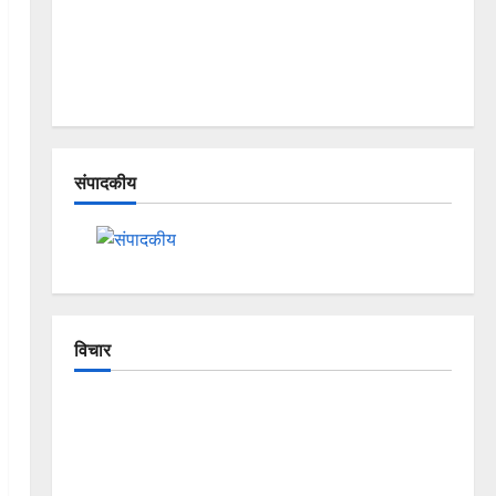
संपादकीय
विचार
The Crumbling Mountains of
Uttarakhand: Continuous Disasters in
Dehradun, Chamoli, and Joshimath —
Why Is This Destruction Repeating?