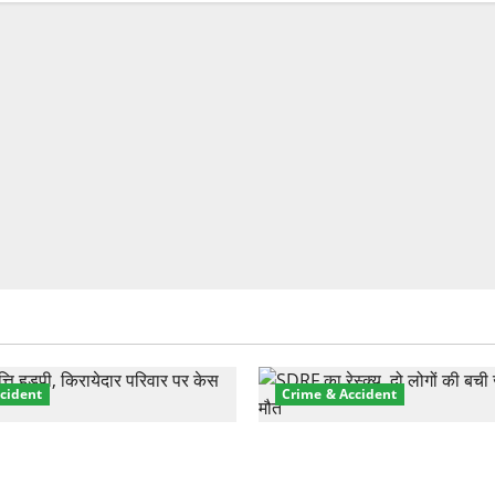
cident
Crime & Accident
़ा प्रॉपर्टी फ्रॉड! 100 रुपये के
मसूरी रोड हादसा: खाई में गिरी थ
पर NRI की जमीन हड़पी
की मौत—SDRF ने दो को बचाया