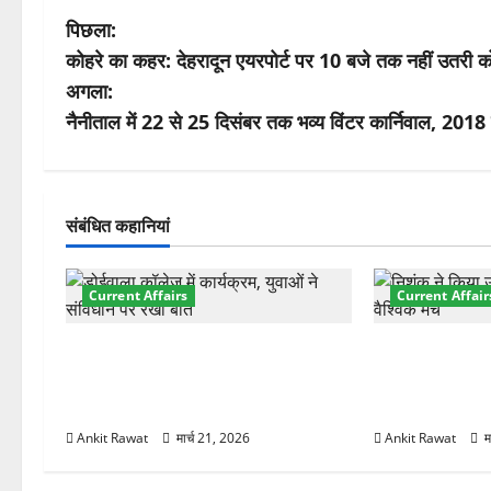
पो
पिछला:
कोहरे का कहर: देहरादून एयरपोर्ट पर 10 बजे तक नहीं उतरी कोई
स्ट
अगला:
ने
नैनीताल में 22 से 25 दिसंबर तक भव्य विंटर कार्निवाल, 20
वि
गे
संबंधित कहानियां
श
Current Affairs
Current Affair
न
देहरादून में युवा संसद 2026: छात्रों ने
देहरादून में इंटर
लोकतंत्र और संविधान पर रखे दमदार
की शुरुआत, 7 दे
विचार
शामिल
Ankit Rawat
मार्च 21, 2026
Ankit Rawat
म