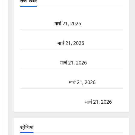
तजा खबरें
दून में रफ्तार का कहर! 120 Km/h थार ने स्कूटी सवारों को
कुचला, एक की मौत
मार्च 21, 2026
ऋषिकेश में बड़ा प्रॉपर्टी फ्रॉड! 100 रुपये के स्टांप पेपर पर
NRI की जमीन हड़पी
मार्च 21, 2026
मसूरी रोड हादसा: खाई में गिरी थार, एक युवक की मौत—
SDRF ने दो को बचाया
मार्च 21, 2026
रामझूला पुल की मरम्मत शुरू! 11 करोड़ की योजना, चारधाम
यात्रा से पहले होगा काम पूरा
मार्च 21, 2026
AIIMS ऋषिकेश के नाम पर नौकरी का झांसा! फर्जी भर्ती
विज्ञापन से युवाओं को ठगने की कोशिश
मार्च 21, 2026
श्रेणियां