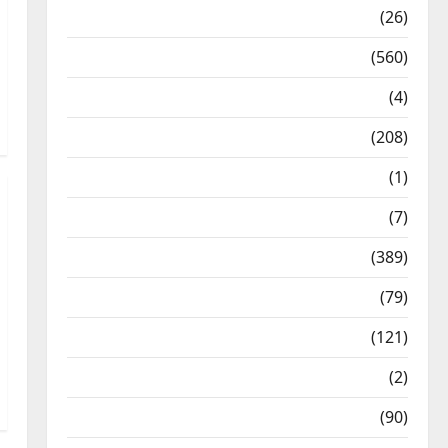
Health & Wellness
(26)
Local News
(560)
Naukri
(4)
News
(208)
Opinion / Editorial
(1)
Opinion & Editorial
(7)
Politics
(389)
Sarkari Naukri
(79)
Spirituality
(121)
Temples
(2)
Temples
(90)