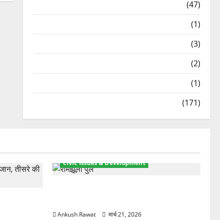
Travel
(47)
Treks & Adventures
(1)
Treks & Adventures
(3)
Waterfalls & Nature
(2)
Waterfalls & Nature
(1)
Weather Update
(171)
Civic Issues & Development
रामझूला पुल की मरम्मत शुरू! 11 करोड़ की
ार, एक युवक
योजना, चारधाम यात्रा से पहले होगा काम पूरा
Ankush Rawat
मार्च 21, 2026