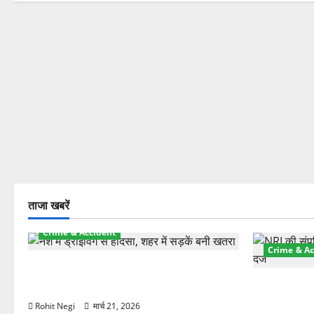
ताजा खबरें
Crime & Accident
Crime & Ac
दून में रफ्तार का कहर! 120 Km/h थार ने
स्कूटी सवारों को कुचला, एक की मौत
ऋषिकेश में बड
स्टांप पेपर 
Rohit Negi
मार्च 21, 2026