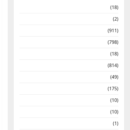
Astrology
(18)
Bizarre
(2)
Civic Issues & Development
(911)
Crime & Accident
(798)
Culture & Lifestyle
(18)
Current Affairs
(814)
Education & Exam Updates
(49)
Festivals & Events
(175)
Festivals & Events
(10)
Food & Local Cuisine
(10)
Food & Local Cuisine
(1)