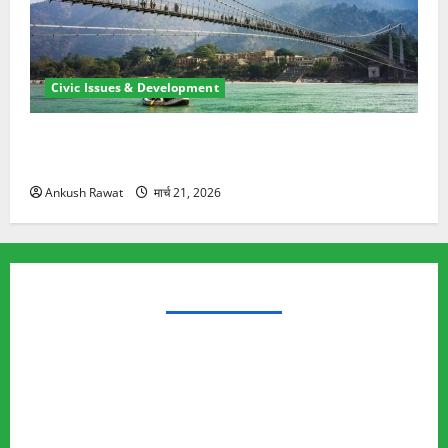
Civic Issues & Development
रामझूला पुल की मरम्मत शुरू! 11 करोड़ की योजना, चारधाम
यात्रा से पहले होगा काम पूरा
Ankush Rawat
मार्च 21, 2026
TRENDING TOPICS
Rishikesh Land Protest
Ankita Bhandari Murder Case
Wildlife Conflict
Leopard Attack
Bear Attack