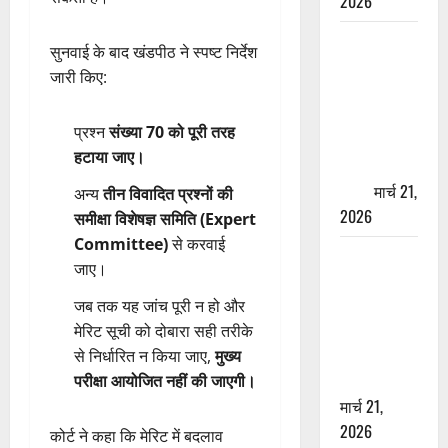
2026
ऋषिकेश में
सुनवाई के बाद खंडपीठ ने स्पष्ट निर्देश
बड़ा प्रॉपर्टी
जारी किए:
फ्रॉड! 100
रुपये के स्टांप
प्रश्न
संख्या 70 को पूरी तरह
पेपर पर NRI
हटाया जाए।
की जमीन
हड़पी
मार्च 21,
अन्य
तीन विवादित प्रश्नों की
2026
समीक्षा विशेषज्ञ समिति (Expert
Committee)
से करवाई
मसूरी रोड
जाए।
हादसा: खाई में
गिरी थार, एक
जब तक यह जांच पूरी न हो और
युवक की मौत
मेरिट सूची को दोबारा सही तरीके
—SDRF ने
से निर्धारित न किया जाए,
मुख्य
दो को बचाया
परीक्षा आयोजित नहीं की जाएगी।
मार्च 21,
2026
कोर्ट ने कहा कि मेरिट में बदलाव