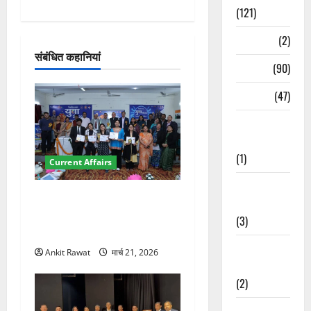
(121)
श
Temples
(2)
न
संबंधित कहानियां
Temples
(90)
Travel
(47)
Treks &
Adventures
(1)
Current Affairs
Treks &
देहरादून में युवा संसद 2026:
Adventures
छात्रों ने लोकतंत्र और संविधान
(3)
पर रखे दमदार विचार
Waterfalls &
Ankit Rawat
मार्च 21, 2026
Nature
(2)
Waterfalls &