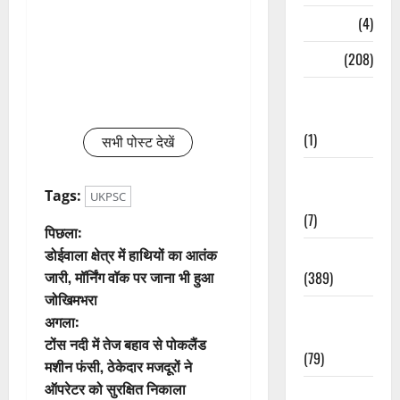
Naukri
(4)
News
(208)
Opinion /
Editorial
(1)
सभी पोस्ट देखें
Opinion &
Tags:
Editorial
UKPSC
(7)
पो
पिछला:
डोईवाला क्षेत्र में हाथियों का आतंक
Politics
स्ट
जारी, मॉर्निंग वॉक पर जाना भी हुआ
(389)
जोखिमभरा
ने
Sarkari
अगला:
Naukri
वि
टोंस नदी में तेज बहाव से पोकलैंड
(79)
मशीन फंसी, ठेकेदार मजदूरों ने
गे
ऑपरेटर को सुरक्षित निकाला
Spirituality