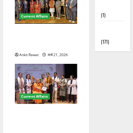
Nature
(1)
Current Affairs
Weather
देहरादून में इंटरनेशनल मैरीटाइम
Update
कॉन्फ्रेंस की शुरुआत, 7 देशों के
(171)
200+ प्रतिनिधि शामिल
Ankit Rawat
मार्च 21, 2026
Current Affairs
“पहाड़ की नारी, देश की शक्ति”
कार्यक्रम में गूंजी महिला
सशक्तीकरण की आवाज, 12