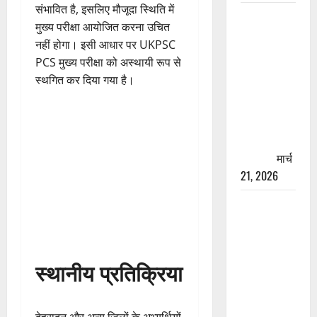
संभावित है, इसलिए मौजूदा स्थिति में
रामझूला पुल
मुख्य परीक्षा आयोजित करना उचित
की मरम्मत
नहीं होगा। इसी आधार पर UKPSC
शुरू! 11
PCS मुख्य परीक्षा को अस्थायी रूप से
करोड़ की
स्थगित कर दिया गया है।
योजना,
चारधाम
यात्रा से
पहले होगा
काम पूरा
मार्च
21, 2026
AIIMS
ऋषिकेश के
नाम पर
नौकरी का
स्थानीय प्रतिक्रिया
झांसा! फर्जी
भर्ती विज्ञापन
से युवाओं को
देहरादून और अन्य जिलों के अभ्यर्थियों