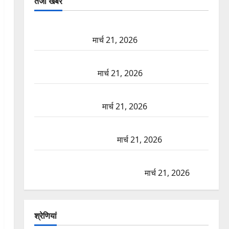
तजा खबरें
दून में रफ्तार का कहर! 120 Km/h थार ने स्कूटी सवारों को
कुचला, एक की मौत
मार्च 21, 2026
ऋषिकेश में बड़ा प्रॉपर्टी फ्रॉड! 100 रुपये के स्टांप पेपर पर
NRI की जमीन हड़पी
मार्च 21, 2026
मसूरी रोड हादसा: खाई में गिरी थार, एक युवक की मौत—
SDRF ने दो को बचाया
मार्च 21, 2026
रामझूला पुल की मरम्मत शुरू! 11 करोड़ की योजना, चारधाम
यात्रा से पहले होगा काम पूरा
मार्च 21, 2026
AIIMS ऋषिकेश के नाम पर नौकरी का झांसा! फर्जी भर्ती
विज्ञापन से युवाओं को ठगने की कोशिश
मार्च 21, 2026
श्रेणियां