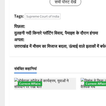
सभी पोस्ट देखें
Tags:
Supreme Court of India
पो
पिछला:
दुलहनी नदी किनारे प्लॉटिंग विवाद, पैमाइश के दौरान हंगामा
स्ट
अगला:
ने
उत्तराखंड में मौसम का मिजाज बदला, ऊंचाई वाले इलाकों में बर्फ
वि
गे
संबंधित कहानियां
श
Current Affairs
Current Affair
न
देहरादून में युवा संसद 2026: छात्रों ने
देहरादून में इंटर
लोकतंत्र और संविधान पर रखे दमदार
की शुरुआत, 7 दे