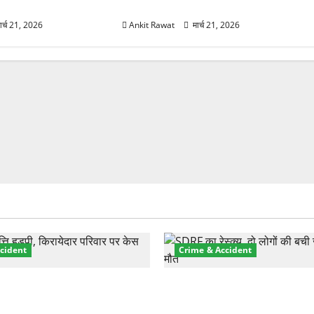
12 महिलाओं को मिला सम्मान
ार्च 21, 2026
Ankit Rawat
मार्च 21, 2026
cident
Crime & Accident
़ा प्रॉपर्टी फ्रॉड! 100 रुपये के
मसूरी रोड हादसा: खाई में गिरी थ
पर NRI की जमीन हड़पी
की मौत—SDRF ने दो को बचाया