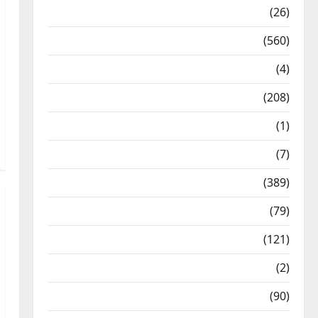
Health & Wellness
(26)
Local News
(560)
Naukri
(4)
News
(208)
Opinion / Editorial
(1)
Opinion & Editorial
(7)
Politics
(389)
Sarkari Naukri
(79)
Spirituality
(121)
Temples
(2)
Temples
(90)