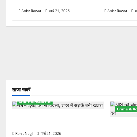
विचार
शामिल
Ankit Rawat
मार्च 21, 2026
Ankit Rawat
म
ताजा खबरें
Crime & Accident
Crime & Ac
दून में रफ्तार का कहर! 120 Km/h थार ने
स्कूटी सवारों को कुचला, एक की मौत
ऋषिकेश में बड
स्टांप पेपर 
Rohit Negi
मार्च 21, 2026