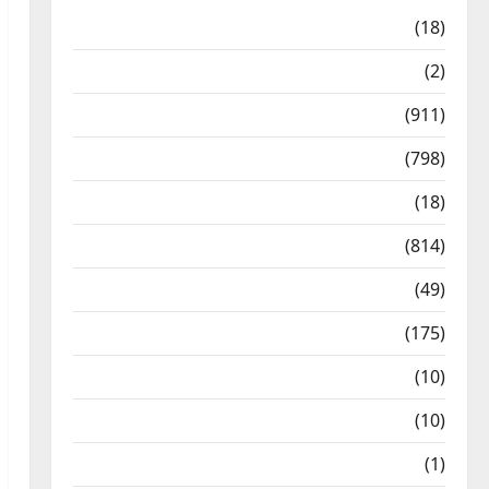
Astrology
(18)
Bizarre
(2)
Civic Issues & Development
(911)
Crime & Accident
(798)
Culture & Lifestyle
(18)
Current Affairs
(814)
Education & Exam Updates
(49)
Festivals & Events
(175)
Festivals & Events
(10)
Food & Local Cuisine
(10)
Food & Local Cuisine
(1)