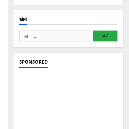
खोजे
निम्न
को
खोजें:
SPONSORED