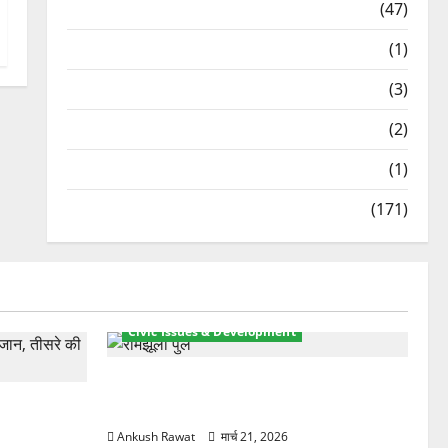
Travel
(47)
Treks & Adventures
(1)
Treks & Adventures
(3)
Waterfalls & Nature
(2)
Waterfalls & Nature
(1)
Weather Update
(171)
Civic Issues & Development
रामझूला पुल की मरम्मत शुरू! 11 करोड़ की
ार, एक युवक
योजना, चारधाम यात्रा से पहले होगा काम पूरा
Ankush Rawat
मार्च 21, 2026