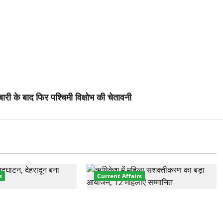
बारी के बाद फिर पश्चिमी विक्षोभ की चेतावनी
s
Current Affairs
नेशनल मैरीटाइम कॉन्फ्रेंस
“पहाड़ की नारी, देश की शक्ति” कार्यक्रम
शों के 200+ प्रतिनिधि
में गूंजी महिला सशक्तीकरण की आवाज,