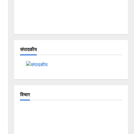
संपादकीय
विचार
The Crumbling Mountains of
Uttarakhand: Continuous Disasters in
Dehradun, Chamoli, and Joshimath —
Why Is This Destruction Repeating?